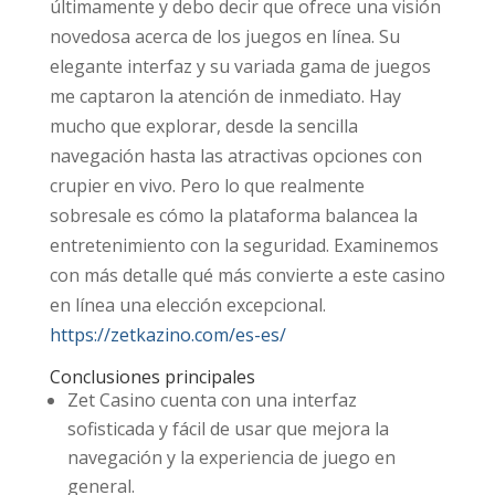
últimamente y debo decir que ofrece una visión
novedosa acerca de los juegos en línea. Su
elegante interfaz y su variada gama de juegos
me captaron la atención de inmediato. Hay
mucho que explorar, desde la sencilla
navegación hasta las atractivas opciones con
crupier en vivo. Pero lo que realmente
sobresale es cómo la plataforma balancea la
entretenimiento con la seguridad. Examinemos
con más detalle qué más convierte a este casino
en línea una elección excepcional.
https://zetkazino.com/es-es/
Conclusiones principales
Zet Casino cuenta con una interfaz
sofisticada y fácil de usar que mejora la
navegación y la experiencia de juego en
general.