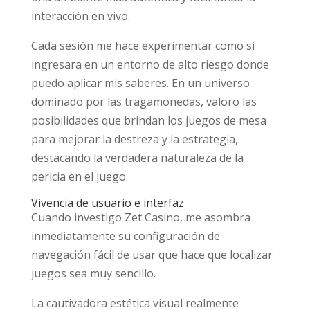
interacción en vivo.
Cada sesión me hace experimentar como si
ingresara en un entorno de alto riesgo donde
puedo aplicar mis saberes. En un universo
dominado por las tragamonedas, valoro las
posibilidades que brindan los juegos de mesa
para mejorar la destreza y la estrategia,
destacando la verdadera naturaleza de la
pericia en el juego.
Vivencia de usuario e interfaz
Cuando investigo Zet Casino, me asombra
inmediatamente su configuración de
navegación fácil de usar que hace que localizar
juegos sea muy sencillo.
La cautivadora estética visual realmente