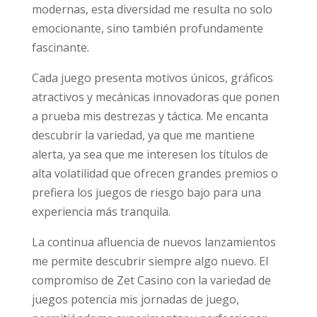
modernas, esta diversidad me resulta no solo
emocionante, sino también profundamente
fascinante.
Cada juego presenta motivos únicos, gráficos
atractivos y mecánicas innovadoras que ponen
a prueba mis destrezas y táctica. Me encanta
descubrir la variedad, ya que me mantiene
alerta, ya sea que me interesen los títulos de
alta volatilidad que ofrecen grandes premios o
prefiera los juegos de riesgo bajo para una
experiencia más tranquila.
La continua afluencia de nuevos lanzamientos
me permite descubrir siempre algo nuevo. El
compromiso de Zet Casino con la variedad de
juegos potencia mis jornadas de juego,