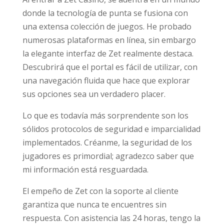
donde la tecnología de punta se fusiona con
una extensa colección de juegos. He probado
numerosas plataformas en línea, sin embargo
la elegante interfaz de Zet realmente destaca.
Descubrirá que el portal es fácil de utilizar, con
una navegación fluida que hace que explorar
sus opciones sea un verdadero placer.
Lo que es todavía más sorprendente son los
sólidos protocolos de seguridad e imparcialidad
implementados. Créanme, la seguridad de los
jugadores es primordial; agradezco saber que
mi información está resguardada.
El empeño de Zet con la soporte al cliente
garantiza que nunca te encuentres sin
respuesta. Con asistencia las 24 horas, tengo la