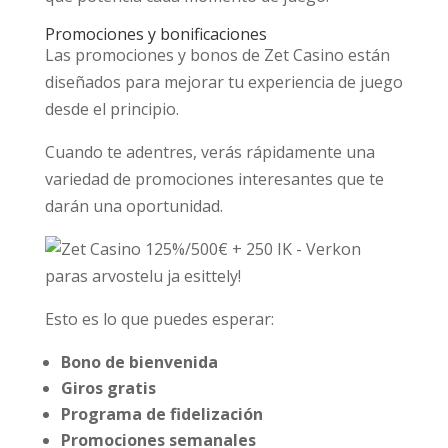
Promociones y bonificaciones
Las promociones y bonos de Zet Casino están
diseñados para mejorar tu experiencia de juego
desde el principio.
Cuando te adentres, verás rápidamente una
variedad de promociones interesantes que te
darán una oportunidad.
Esto es lo que puedes esperar:
Bono de bienvenida
Giros gratis
Programa de fidelización
Promociones semanales