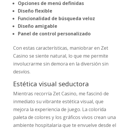
Opciones de menú definidas
Diseño flexible
Funcionalidad de búsqueda veloz
Diseño amigable
Panel de control personalizado
Con estas características, maniobrar en Zet
Casino se siente natural, lo que me permite
involucrarme sin demora en la diversión sin
desvíos.
Estética visual seductora
Mientras recorría Zet Casino, me fascinó de
inmediato su vibrante estética visual, que
mejora la experiencia de juego. La colorida
paleta de colores y los gráficos vivos crean una
ambiente hospitalaria que te envuelve desde el