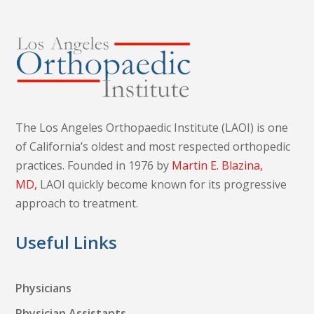
The Los Angeles Orthopaedic Institute (LAOI) is one
of California’s oldest and most respected orthopedic
practices. Founded in 1976 by
Martin E. Blazina,
MD,
LAOI quickly become known for its progressive
approach to treatment.
Useful Links
Physicians
Physician Assistants