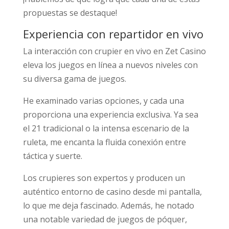
propuestas se destaque!
Experiencia con repartidor en vivo
La interacción con crupier en vivo en Zet Casino
eleva los juegos en línea a nuevos niveles con
su diversa gama de juegos.
He examinado varias opciones, y cada una
proporciona una experiencia exclusiva. Ya sea
el 21 tradicional o la intensa escenario de la
ruleta, me encanta la fluida conexión entre
táctica y suerte.
Los crupieres son expertos y producen un
auténtico entorno de casino desde mi pantalla,
lo que me deja fascinado. Además, he notado
una notable variedad de juegos de póquer,