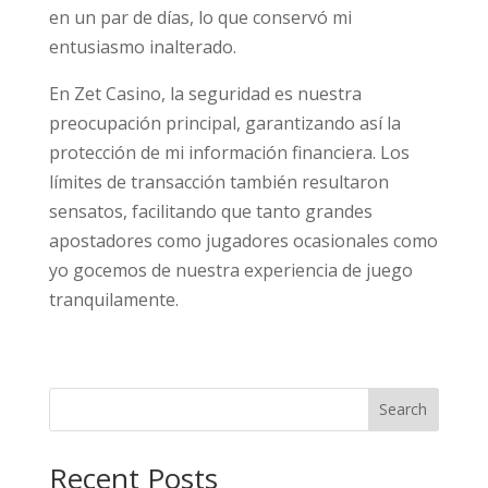
en un par de días, lo que conservó mi
entusiasmo inalterado.
En Zet Casino, la seguridad es nuestra
preocupación principal, garantizando así la
protección de mi información financiera. Los
límites de transacción también resultaron
sensatos, facilitando que tanto grandes
apostadores como jugadores ocasionales como
yo gocemos de nuestra experiencia de juego
tranquilamente.
Search
Recent Posts