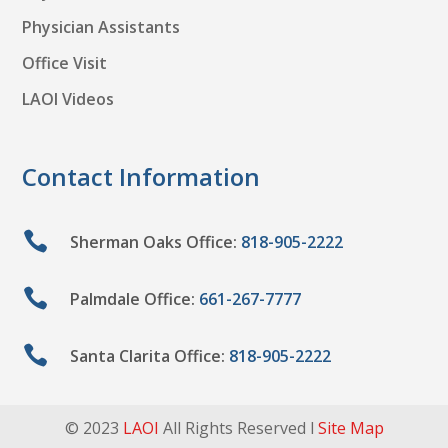
Physician Assistants
Office Visit
LAOI Videos
Contact Information

Sherman Oaks Office:
818-905-2222

Palmdale Office:
661-267-7777

Santa Clarita Office:
818-905-2222
© 2023
LAOI
All Rights Reserved l
Site Map