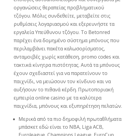
οργανώσεις θεραπείας προβληματικού
τζόγου. Μόλις συνδεθείτε, μεταβείτε στις
ρυθμίσεις λογαριασμού και εξερευνήστε τα
εργαλεία Υπεύθυνου τζόγου. Το Betonred
παρέχει ένα δομημένο σύστημα μπόνους που
περιλαμβάνει πακέτα καλωσορίσματος,
ανταμοιβές χωρίς κατάθεση, promo codes και
τακτικά κίνητρα πιστότητας. Αυτά τα μπόνους
έχουν σχεδιαστεί για να παρατείνουν το
παιχνίδι, να μειώσουν τον κίνδυνο και να
αυξήσουν το πιθανά κέρδη. Πρωτοποριακή
εμπειρία online casino με τα καλύτερα
παιχνίδια, μπόνους και εξυπηρέτηση πελατών.
Μερικά από τα πιο δημοφιλή πρωταθλήματα
μπάσκετ εδώ είναι το NBA, Liga ACB,
Euroleague, Champions League, EuroCup,