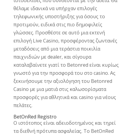
ιστοσελίδες που συνδέονται με την άδεια. Θα
θέλαμε ιδανικά να υπήρχαν επιλογές
τηλεφωνικής υποστήριξης για όσους το
προτιμούν, ειδικά στις πιο δημοφιλείς
γλώσσες. Προσθέστε σε αυτό μια εκτενή
επιλογή Live Casino, προσφέροντας ζωντανές
μεταδόσεις από μια τεράστια ποικιλία
παιχνιδιών με dealer, και σίγουρα
καταλαβαίνετε γιατί το Betonred είναι κυρίως
γνωστό για την προσφορά του στο casino. Ας
ξεκινήσουμε την αξιολόγηση του Betonred
Casino με μια ματιά στις καλωσορίσματα
προσφορές για αθλητικά και casino για νέους
πελάτες.
BetOnRed Registro
Ο ιστότοπος είναι αδειοδοτημένος και τηρεί
τα διεθνή πρότυπα ασφαλείας. Το BetOnRed