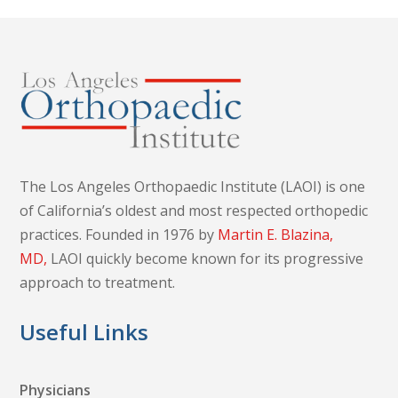
The Los Angeles Orthopaedic Institute (LAOI) is one
of California’s oldest and most respected orthopedic
practices. Founded in 1976 by
Martin E. Blazina,
MD,
LAOI quickly become known for its progressive
approach to treatment.
Useful Links
Physicians