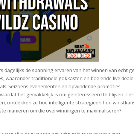
dagelijks de spanning ervaren van het winnen van echt ge
, waaronder traditionele gokkasten en boeiende live deale
t wils. Seizoens evenementen en opwindende promoties
waardat het gemakkelijk is om geïnteresseerd te blijven. Ter
n, ontdekken ze hoe intelligente strategieën hun winstka
ste manieren om die overwinningen te maximaliseren?