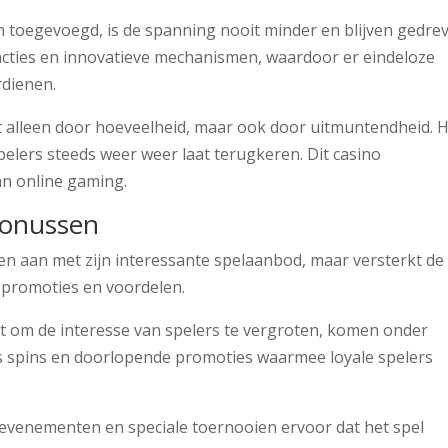
 toegevoegd, is de spanning nooit minder en blijven gedre
uncties en innovatieve mechanismen, waardoor er eindeloze
rdienen.
et alleen door hoeveelheid, maar ook door uitmuntendheid. 
elers steeds weer weer laat terugkeren. Dit casino
an online gaming.
bonussen
leen aan met zijn interessante spelaanbod, maar versterkt de
e promoties en voordelen.
t om de interesse van spelers te vergroten, komen onder
is spins en doorlopende promoties waarmee loyale spelers
venementen en speciale toernooien ervoor dat het spel