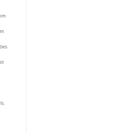
 om
om
ties
et
ls.