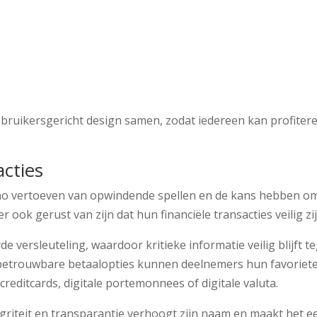
bruikersgericht design samen, zodat iedereen kan profiter
acties
ino vertoeven van opwindende spellen en de kans hebben o
ook gerust van zijn dat hun financiële transacties veilig zij
 versleuteling, waardoor kritieke informatie veilig blijft t
betrouwbare betaalopties kunnen deelnemers hun favoriet
reditcards, digitale portemonnees of digitale valuta.
egriteit en transparantie verhoogt zijn naam en maakt het e