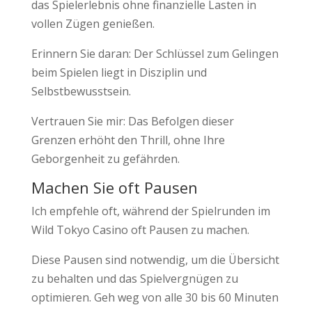
das Spielerlebnis ohne finanzielle Lasten in
vollen Zügen genießen.
Erinnern Sie daran: Der Schlüssel zum Gelingen
beim Spielen liegt in Disziplin und
Selbstbewusstsein.
Vertrauen Sie mir: Das Befolgen dieser
Grenzen erhöht den Thrill, ohne Ihre
Geborgenheit zu gefährden.
Machen Sie oft Pausen
Ich empfehle oft, während der Spielrunden im
Wild Tokyo Casino oft Pausen zu machen.
Diese Pausen sind notwendig, um die Übersicht
zu behalten und das Spielvergnügen zu
optimieren. Geh weg von alle 30 bis 60 Minuten