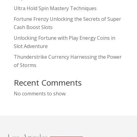
Ultra Hold Spin Mastery Techniques
Fortune Frenzy Unlocking the Secrets of Super
Cash Boost Slots
Unlocking Fortune with Play Energy Coins in
Slot Adventure
Thunderstrike Currency Harnessing the Power
of Storms
Recent Comments
No comments to show.