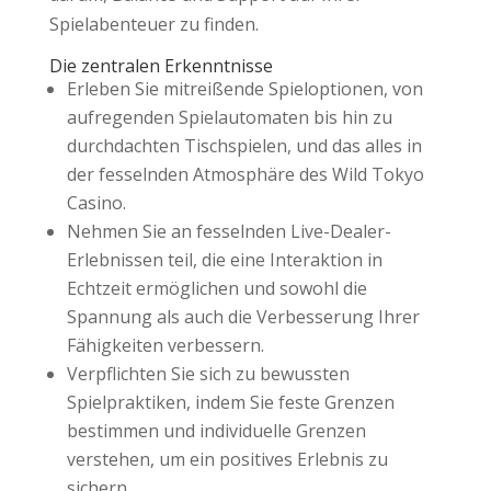
Spielabenteuer zu finden.
Die zentralen Erkenntnisse
Erleben Sie mitreißende Spieloptionen, von
aufregenden Spielautomaten bis hin zu
durchdachten Tischspielen, und das alles in
der fesselnden Atmosphäre des Wild Tokyo
Casino.
Nehmen Sie an fesselnden Live-Dealer-
Erlebnissen teil, die eine Interaktion in
Echtzeit ermöglichen und sowohl die
Spannung als auch die Verbesserung Ihrer
Fähigkeiten verbessern.
Verpflichten Sie sich zu bewussten
Spielpraktiken, indem Sie feste Grenzen
bestimmen und individuelle Grenzen
verstehen, um ein positives Erlebnis zu
sichern.