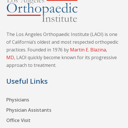
The Los Angeles Orthopaedic Institute (LAOI) is one
of California’s oldest and most respected orthopedic
practices. Founded in 1976 by
Martin E. Blazina,
MD,
LAOI quickly become known for its progressive
approach to treatment.
Useful Links
Physicians
Physician Assistants
Office Visit