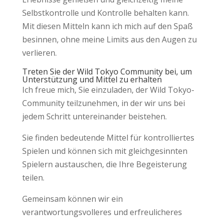
Selbstkontrolle und Kontrolle behalten kann.
Mit diesen Mitteln kann ich mich auf den Spaß
besinnen, ohne meine Limits aus den Augen zu
verlieren.
Treten Sie der Wild Tokyo Community bei, um
Unterstützung und Mittel zu erhalten
Ich freue mich, Sie einzuladen, der Wild Tokyo-
Community teilzunehmen, in der wir uns bei
jedem Schritt untereinander beistehen.
Sie finden bedeutende Mittel für kontrolliertes
Spielen und können sich mit gleichgesinnten
Spielern austauschen, die Ihre Begeisterung
teilen.
Gemeinsam können wir ein
verantwortungsvolleres und erfreulicheres