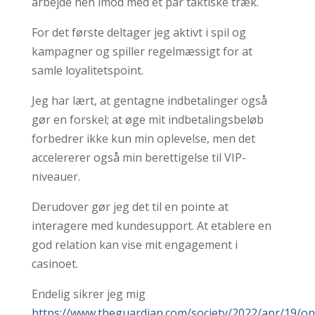
arbejde hen imod med et par taktiske træk.
For det første deltager jeg aktivt i spil og
kampagner og spiller regelmæssigt for at
samle loyalitetspoint.
Jeg har lært, at gentagne indbetalinger også
gør en forskel; at øge mit indbetalingsbeløb
forbedrer ikke kun min oplevelse, men det
accelererer også min berettigelse til VIP-
niveauer.
Derudover gør jeg det til en pointe at
interagere med kundesupport. At etablere en
god relation kan vise mit engagement i
casinoet.
Endelig sikrer jeg mig
https://www.theguardian.com/society/2022/apr/19/on