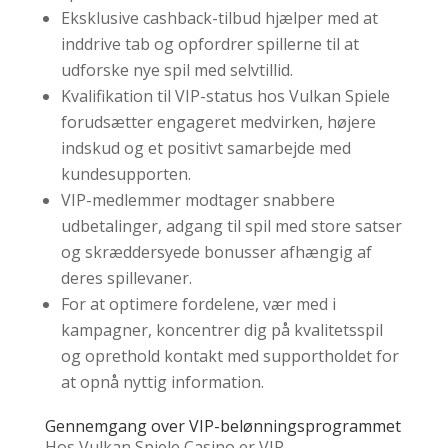
Eksklusive cashback-tilbud hjælper med at
inddrive tab og opfordrer spillerne til at
udforske nye spil med selvtillid.
Kvalifikation til VIP-status hos Vulkan Spiele
forudsætter engageret medvirken, højere
indskud og et positivt samarbejde med
kundesupporten.
VIP-medlemmer modtager snabbere
udbetalinger, adgang til spil med store satser
og skræddersyede bonusser afhængig af
deres spillevaner.
For at optimere fordelene, vær med i
kampagner, koncentrer dig på kvalitetsspil
og oprethold kontakt med supportholdet for
at opnå nyttig information.
Gennemgang over VIP-belønningsprogrammet
Hos Vulkan Spiele Casino er VIP-