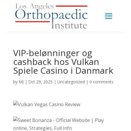
VIP-belønninger og
cashback hos Vulkan
Spiele Casino i Danmark
by
MJ
|
Oct 29, 2025
|
Uncategorized
|
0 comments