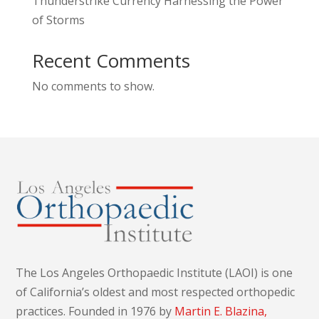
Thunderstrike Currency Harnessing the Power
of Storms
Recent Comments
No comments to show.
The Los Angeles Orthopaedic Institute (LAOI) is one
of California’s oldest and most respected orthopedic
practices. Founded in 1976 by
Martin E. Blazina,