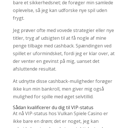
bare et sikkerhedsnet; de forøger min samlede
oplevelse, så jeg kan udforske nye spil uden
frygt.
Jeg prøver ofte med vovede strategier eller nye
titler, tryg af udsigten til at få nogle af mine
penge tilbage med cashback. Spændingen ved
spillet er uformindsket, fordi jeg er klar over, at
der venter en gevinst på mig, uanset det
afsluttende resultat.
At udnytte disse cashback-muligheder forøger
ikke kun min bankroll, men giver mig også
mulighed for spille med øget selvtillid.
Sådan kvalificerer du dig til VIP-status
At nå VIP-status hos Vulkan Spiele Casino er
ikke bare en drøm; det er noget, jeg kan