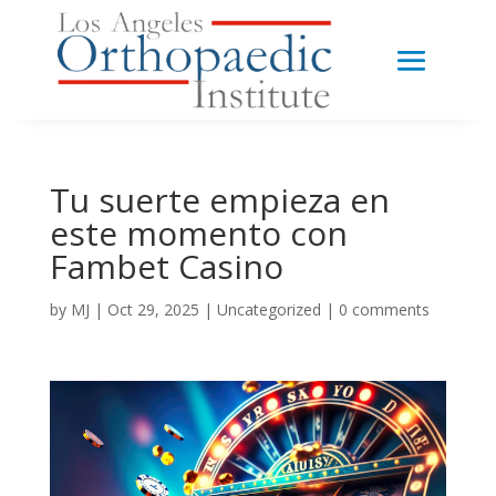
Tu suerte empieza en
este momento con
Fambet Casino
by
MJ
|
Oct 29, 2025
|
Uncategorized
|
0 comments