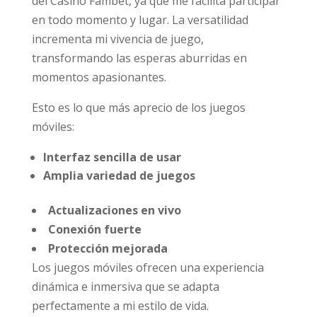
del Casino Fambet, ya que me facilita participar
en todo momento y lugar. La versatilidad
incrementa mi vivencia de juego,
transformando las esperas aburridas en
momentos apasionantes.
Esto es lo que más aprecio de los juegos
móviles:
Interfaz sencilla de usar
Amplia variedad de juegos
Actualizaciones en vivo
Conexión fuerte
Protección mejorada
Los juegos móviles ofrecen una experiencia
dinámica e inmersiva que se adapta
perfectamente a mi estilo de vida.