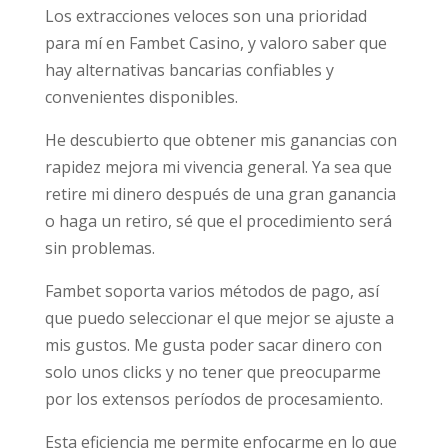
Los extracciones veloces son una prioridad
para mí en Fambet Casino, y valoro saber que
hay alternativas bancarias confiables y
convenientes disponibles.
He descubierto que obtener mis ganancias con
rapidez mejora mi vivencia general. Ya sea que
retire mi dinero después de una gran ganancia
o haga un retiro, sé que el procedimiento será
sin problemas.
Fambet soporta varios métodos de pago, así
que puedo seleccionar el que mejor se ajuste a
mis gustos. Me gusta poder sacar dinero con
solo unos clicks y no tener que preocuparme
por los extensos períodos de procesamiento.
Esta eficiencia me permite enfocarme en lo que