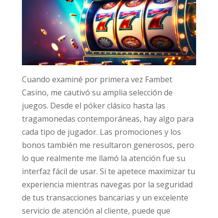
Cuando examiné por primera vez Fambet
Casino, me cautivó su amplia selección de
juegos. Desde el póker clásico hasta las
tragamonedas contemporáneas, hay algo para
cada tipo de jugador. Las promociones y los
bonos también me resultaron generosos, pero
lo que realmente me llamó la atención fue su
interfaz fácil de usar. Si te apetece maximizar tu
experiencia mientras navegas por la seguridad
de tus transacciones bancarias y un excelente
servicio de atención al cliente, puede que