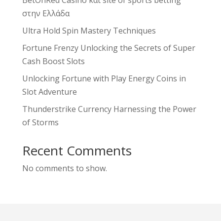
BetOnRed Casino και site of sports betting
στην Ελλάδα
Ultra Hold Spin Mastery Techniques
Fortune Frenzy Unlocking the Secrets of Super
Cash Boost Slots
Unlocking Fortune with Play Energy Coins in
Slot Adventure
Thunderstrike Currency Harnessing the Power
of Storms
Recent Comments
No comments to show.