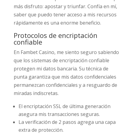
más disfruto: apostar y triunfar. Confía en mí,
saber que puedo tener acceso a mis recursos
rápidamente es una enorme beneficio.
Protocolos de encriptación
confiable
En Fambet Casino, me siento seguro sabiendo
que los sistemas de encriptación confiable
protegen mi datos bancaria. Su técnica de
punta garantiza que mis datos confidenciales
permanezcan confidenciales y a resguardo de
miradas indiscretas.
El encriptación SSL de última generación
asegura mis transacciones seguras.
La verificación de 2 pasos agrega una capa
extra de protección.