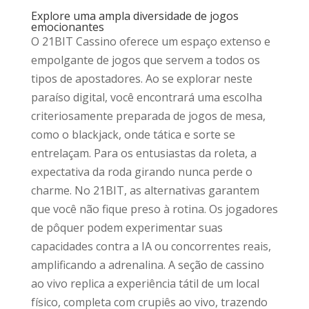
Explore uma ampla diversidade de jogos
emocionantes
O 21BIT Cassino oferece um espaço extenso e
empolgante de jogos que servem a todos os
tipos de apostadores. Ao se explorar neste
paraíso digital, você encontrará uma escolha
criteriosamente preparada de jogos de mesa,
como o blackjack, onde tática e sorte se
entrelaçam. Para os entusiastas da roleta, a
expectativa da roda girando nunca perde o
charme. No 21BIT, as alternativas garantem
que você não fique preso à rotina. Os jogadores
de pôquer podem experimentar suas
capacidades contra a IA ou concorrentes reais,
amplificando a adrenalina. A seção de cassino
ao vivo replica a experiência tátil de um local
físico, completa com crupiês ao vivo, trazendo