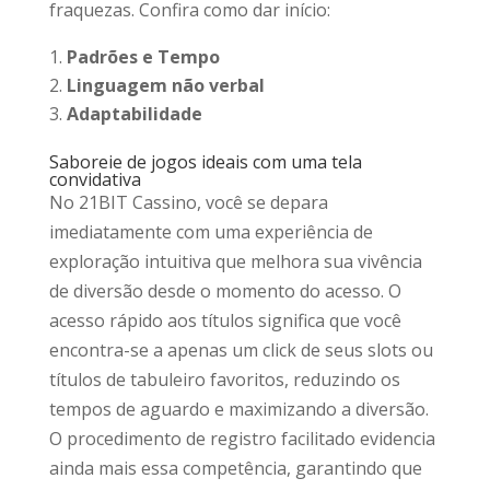
fraquezas. Confira como dar início:
Padrões e Tempo
Linguagem não verbal
Adaptabilidade
Saboreie de jogos ideais com uma tela
convidativa
No 21BIT Cassino, você se depara
imediatamente com uma experiência de
exploração intuitiva que melhora sua vivência
de diversão desde o momento do acesso. O
acesso rápido aos títulos significa que você
encontra-se a apenas um click de seus slots ou
títulos de tabuleiro favoritos, reduzindo os
tempos de aguardo e maximizando a diversão.
O procedimento de registro facilitado evidencia
ainda mais essa competência, garantindo que