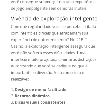
você consegue submergir em uma experiência
de jogo empolgante sem demoras inúteis.
Vivência de exploração inteligente
Com que regularidade você se percebe irritado
com interfícies difíceis que atrapalham sua
experiência de entretenimento? No 21BIT
Casino, a exploração inteligente assegura que
você não sofrerá esses dificuldades. Uma
interfície muito projetada diminui as distrações,
autorizando que você se dedique no que é
importante: o diversão. Veja como isso é
realizável:
Design de menu facilitado
Retorno dinâmico
Dicas visuais consistentes