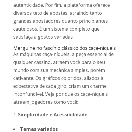
autenticidade. Por fim, a plataforma oferece
diversos teto de apostas, atraindo tanto
grandes apostadores quanto principiantes
cautelosos. É um sistema completo que
satisfaça a gostos variadas.
Mergulhe no fascínio clássico dos caça-níqueis
As máquinas caça-níqueis, a peça essencial de
qualquer cassino, atraem você para o seu
mundo com sua mecânica simples, porém
cativante. Os gráficos coloridos, aliados à
expectativa de cada giro, criam um charme
inconfundível. Veja por que os caça-níqueis
atraem jogadores como você:
Simplicidade e Acessibilidade
Temas variados