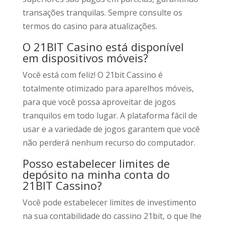
transações tranquilas. Sempre consulte os
termos do casino para atualizações.
O 21BIT Casino está disponível
em dispositivos móveis?
Você está com feliz! O 21bit Cassino é
totalmente otimizado para aparelhos móveis,
para que você possa aproveitar de jogos
tranquilos em todo lugar. A plataforma fácil de
usar e a variedade de jogos garantem que você
não perderá nenhum recurso do computador.
Posso estabelecer limites de
depósito na minha conta do
21BIT Cassino?
Você pode estabelecer limites de investimento
na sua contabilidade do cassino 21bit, o que lhe