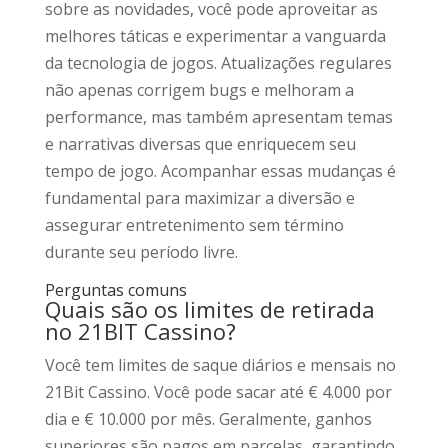
sobre as novidades, você pode aproveitar as
melhores táticas e experimentar a vanguarda
da tecnologia de jogos. Atualizações regulares
não apenas corrigem bugs e melhoram a
performance, mas também apresentam temas
e narrativas diversas que enriquecem seu
tempo de jogo. Acompanhar essas mudanças é
fundamental para maximizar a diversão e
assegurar entretenimento sem término
durante seu período livre.
Perguntas comuns
Quais são os limites de retirada
no 21BIT Cassino?
Você tem limites de saque diários e mensais no
21Bit Cassino. Você pode sacar até € 4.000 por
dia e € 10.000 por mês. Geralmente, ganhos
superiores são pagos em parcelas, garantindo