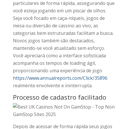
particulares de forma rápida, assegurando que
você esteja jogando em um piscar de olhos.
Seja você focado em caça-níqueis, jogos de
mesa ou diversão de cassino ao vivo, as
categorias bem estruturadas facilitam a busca.
Novos jogos também são destacados,
mantendo-se você atualizado sem esforço.
Você apreciará como a interface sofisticada
acompanha os tempos de loading ágil,
proporcionando uma experiência de jogo
https://www.annualreports.com/Click/35896
realmente envolvente e ininterrupta.
Processo de cadastro facilitado
Depois de acessar de forma rápida seus jogos