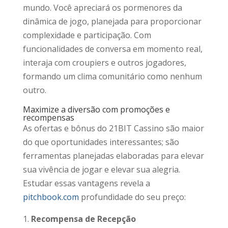
mundo. Você apreciará os pormenores da
dinâmica de jogo, planejada para proporcionar
complexidade e participação. Com
funcionalidades de conversa em momento real,
interaja com croupiers e outros jogadores,
formando um clima comunitário como nenhum
outro.
Maximize a diversão com promoções e
recompensas
As ofertas e bônus do 21BIT Cassino são maior
do que oportunidades interessantes; são
ferramentas planejadas elaboradas para elevar
sua vivência de jogar e elevar sua alegria.
Estudar essas vantagens revela a
pitchbook.com
profundidade do seu preço:
Recompensa de Recepção