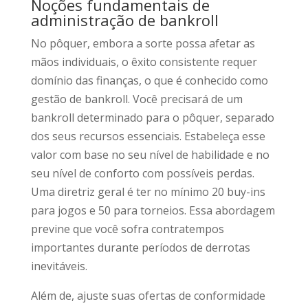
Noções fundamentais de
administração de bankroll
No pôquer, embora a sorte possa afetar as
mãos individuais, o êxito consistente requer
domínio das finanças, o que é conhecido como
gestão de bankroll. Você precisará de um
bankroll determinado para o pôquer, separado
dos seus recursos essenciais. Estabeleça esse
valor com base no seu nível de habilidade e no
seu nível de conforto com possíveis perdas.
Uma diretriz geral é ter no mínimo 20 buy-ins
para jogos e 50 para torneios. Essa abordagem
previne que você sofra contratempos
importantes durante períodos de derrotas
inevitáveis.
Além de, ajuste suas ofertas de conformidade