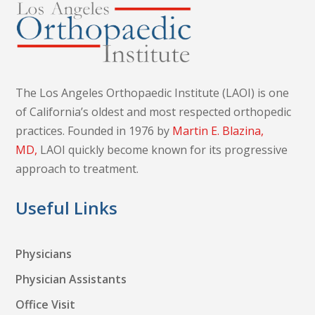
The Los Angeles Orthopaedic Institute (LAOI) is one
of California’s oldest and most respected orthopedic
practices. Founded in 1976 by
Martin E. Blazina,
MD,
LAOI quickly become known for its progressive
approach to treatment.
Useful Links
Physicians
Physician Assistants
Office Visit