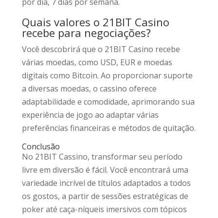
por dia, 7 dias por semana.
Quais valores o 21BIT Casino
recebe para negociações?
Você descobrirá que o 21BIT Casino recebe
várias moedas, como USD, EUR e moedas
digitais como Bitcoin. Ao proporcionar suporte
a diversas moedas, o cassino oferece
adaptabilidade e comodidade, aprimorando sua
experiência de jogo ao adaptar várias
preferências financeiras e métodos de quitação.
Conclusão
No 21BIT Cassino, transformar seu período
livre em diversão é fácil. Você encontrará uma
variedade incrível de títulos adaptados a todos
os gostos, a partir de sessões estratégicas de
poker até caça-níqueis imersivos com tópicos