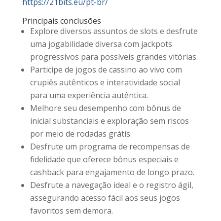
https://21bits.eu/pt-br/
Principais conclusões
Explore diversos assuntos de slots e desfrute
uma jogabilidade diversa com jackpots
progressivos para possíveis grandes vitórias.
Participe de jogos de cassino ao vivo com
crupiês autênticos e interatividade social
para uma experiência autêntica.
Melhore seu desempenho com bônus de
inicial substanciais e exploração sem riscos
por meio de rodadas grátis.
Desfrute um programa de recompensas de
fidelidade que oferece bônus especiais e
cashback para engajamento de longo prazo.
Desfrute a navegação ideal e o registro ágil,
assegurando acesso fácil aos seus jogos
favoritos sem demora.