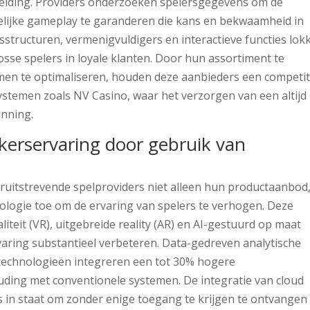
tbreiding. Providers onderzoeken spelersgegevens om de
kelijke gameplay te garanderen die kans en bekwaamheid in
structuren, vermenigvuldigers en interactieve functies lok
sse spelers in loyale klanten. Door hun assortiment te
en te optimaliseren, houden deze aanbieders een competit
ystemen zoals NV Casino, waar het verzorgen van een altijd
inning.
kerservaring door gebruik van
oruitstrevende spelproviders niet alleen hun productaanbod
ologie toe om de ervaring van spelers te verhogen. Deze
liteit (VR), uitgebreide reality (AR) en AI-gestuurd op maat
aring substantieel verbeteren. Data-gedreven analytische
 technologieën integreren een tot 30% hogere
ding met conventionele systemen. De integratie van cloud
 in staat om zonder enige toegang te krijgen te ontvangen 