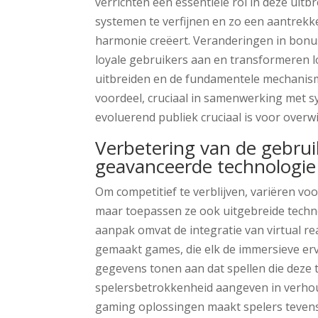
verrichten een essentiële rol in deze ui
systemen te verfijnen en zo een aantrek
harmonie creëert. Veranderingen in bonus
loyale gebruikers aan en transformeren lo
uitbreiden en de fundamentele mechanism
voordeel, cruciaal in samenwerking met s
evoluerend publiek cruciaal is voor overw
Verbetering van de gebrui
geavanceerde technologie
Om competitief te verblijven, variëren vo
maar toepassen ze ook uitgebreide techn
aanpak omvat de integratie van virtual rea
gemaakt games, die elk de immersieve erv
gegevens tonen aan dat spellen die deze
spelersbetrokkenheid aangeven in verhou
gaming oplossingen maakt spelers tevens