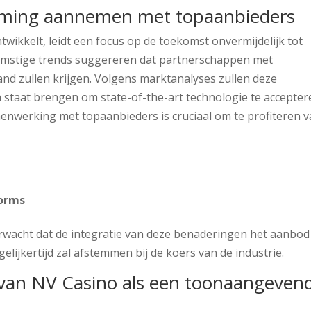
aming aannemen met topaanbieders
twikkelt, leidt een focus op de toekomst onvermijdelijk tot
mstige trends suggereren dat partnerschappen met
d zullen krijgen. Volgens marktanalyses zullen deze
 staat brengen om state-of-the-art technologie te accepter
menwerking met topaanbieders is cruciaal om te profiteren v
forms
wacht dat de integratie van deze benaderingen het aanbod
gelijkertijd zal afstemmen bij de koers van de industrie.
s van NV Casino als een toonaangeven