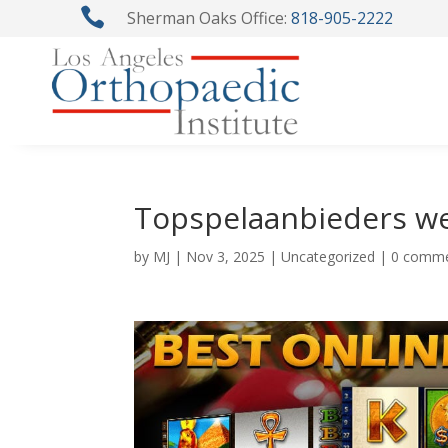

Sherman Oaks Office:
818-905-2222
Topspelaanbieders w
by
MJ
|
Nov 3, 2025
|
Uncategorized
|
0 comm