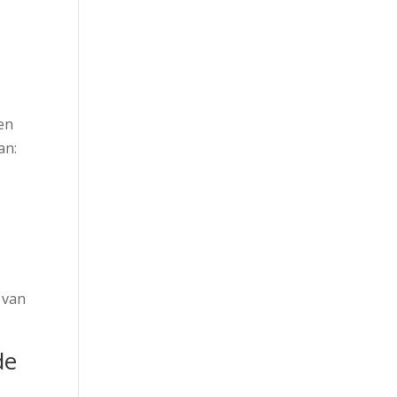
en
an:
 van
de