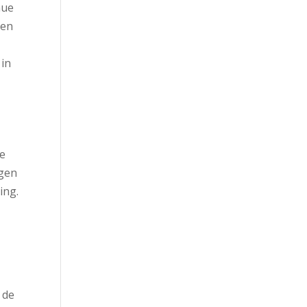
nue
 en
 in
te
rgen
ing.
 de