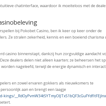
intuïtieve chatinterface, waardoor ik moeiteloos met de deale
casinobeleving
erspellen bij Pokobet Casino, ben ik keer op keer onder de
alers. Ze stralen zekerheid, kennis en een boeiend charisma 
erd casino binnenstapt, dankzij hun zorgvuldige aandacht v
n. Deze dealers delen niet alleen kaarten; ze beheersen het sp
worden nageleefd, terwijl de energie dynamisch en interact
spelers en zowel ervaren gokkers als nieuwkomers te
t persoonlijk aan en brengt een laagje
-red-kings/__RdOyPvmW34tSYTmyOlJTxS1bQF3cGuFYdfItFEjln
betert.