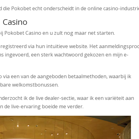
 die Pokobet echt onderscheidt in de online casino-industri
t Casino
 bij Pokobet Casino en u zult nog maar net starten.
registreerd via hun intuïtieve website. Het aanmeldingspro
ns ingevoerd, een sterk wachtwoord gekozen en mijn e-
to via een van de aangeboden betaalmethoden, waarbij ik
ikbare welkomstbonussen.
rzocht ik de live dealer-sectie, waar ik een variëteit aan
an de live-ervaring boeide me verder.