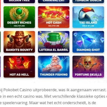
 bij Pokobet Casino uitprobeerde, was ik aangenaam verrast.
je in een echt casino was. Met verschillende klassieke opties
e speelervaring. Maar wat het echt onderscheidt, is de