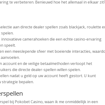
ring te verbeteren. Benieuwd hoe het allemaal in elkaar zit
ectie aan directe dealer spellen zoals blackjack, roulette e
 spelen.
n innovatieve camerahoeken die een echte casino-ervaring
en speelt.
ren een meeslepende sfeer met boeiende interacties, waard
 aanvoelen.
n account en de veilige betaalmethoden verloopt het
ikers die directe dealer-spellen willen spelen.
spellen nadat u geld op uw account heeft gestort. U kunt
 strategie bepalen.
erspellen
spel bij Pokobet Casino, waan ik me onmiddellijk in een