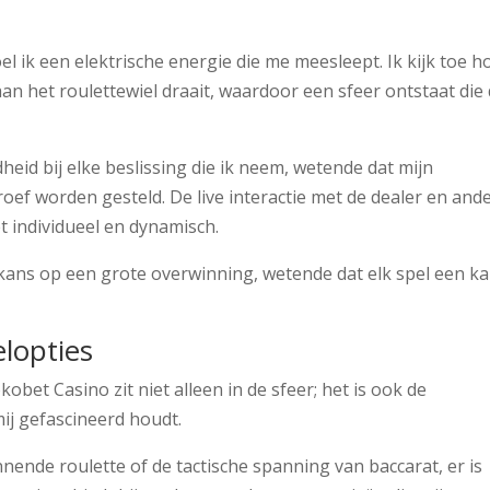
el ik een elektrische energie die me meesleept. Ik kijk toe h
an het roulettewiel draait, waardoor een sfeer ontstaat die
eid bij elke beslissing die ik neem, wetende dat mijn
ef worden gesteld. De live interactie met de dealer en and
t individueel en dynamisch.
 kans op een grote overwinning, wetende dat elk spel een k
elopties
obet Casino zit niet alleen in de sfeer; het is ook de
ij gefascineerd houdt.
annende roulette of de tactische spanning van baccarat, er is