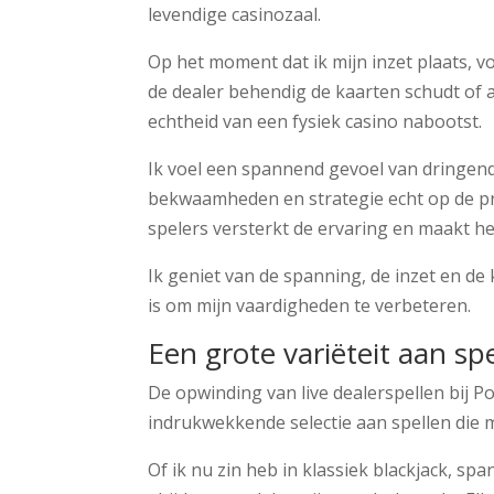
levendige casinozaal.
Op het moment dat ik mijn inzet plaats, vo
de dealer behendig de kaarten schudt of a
echtheid van een fysiek casino nabootst.
Ik voel een spannend gevoel van dringendh
bekwaamheden en strategie echt op de pro
spelers versterkt de ervaring en maakt he
Ik geniet van de spanning, de inzet en de
is om mijn vaardigheden te verbeteren.
Een grote variëteit aan sp
De opwinding van live dealerspellen bij Pok
indrukwekkende selectie aan spellen die m
Of ik nu zin heb in klassiek blackjack, sp