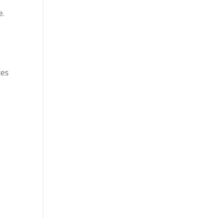
e.
ces