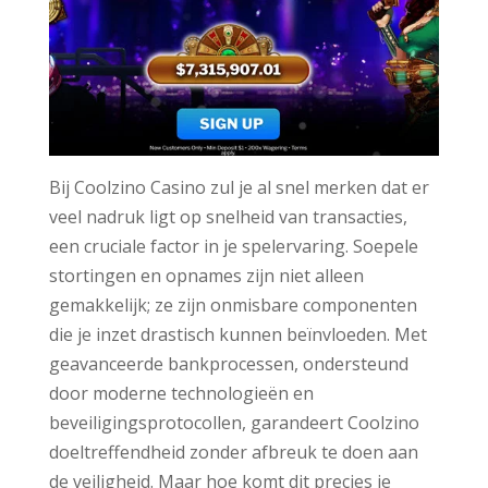
Bij Coolzino Casino zul je al snel merken dat er
veel nadruk ligt op snelheid van transacties,
een cruciale factor in je spelervaring. Soepele
stortingen en opnames zijn niet alleen
gemakkelijk; ze zijn onmisbare componenten
die je inzet drastisch kunnen beïnvloeden. Met
geavanceerde bankprocessen, ondersteund
door moderne technologieën en
beveiligingsprotocollen, garandeert Coolzino
doeltreffendheid zonder afbreuk te doen aan
de veiligheid. Maar hoe komt dit precies je