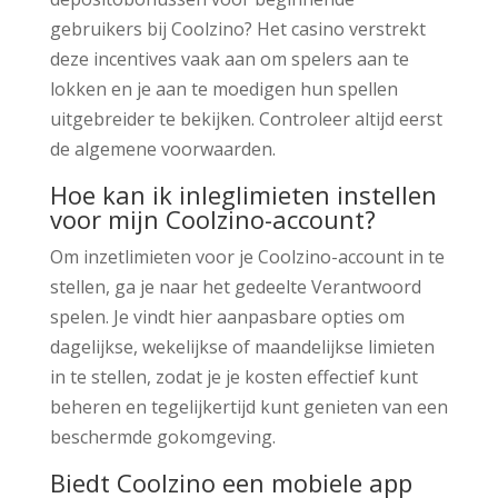
gebruikers bij Coolzino? Het casino verstrekt
deze incentives vaak aan om spelers aan te
lokken en je aan te moedigen hun spellen
uitgebreider te bekijken. Controleer altijd eerst
de algemene voorwaarden.
Hoe kan ik inleglimieten instellen
voor mijn Coolzino-account?
Om inzetlimieten voor je Coolzino-account in te
stellen, ga je naar het gedeelte Verantwoord
spelen. Je vindt hier aanpasbare opties om
dagelijkse, wekelijkse of maandelijkse limieten
in te stellen, zodat je je kosten effectief kunt
beheren en tegelijkertijd kunt genieten van een
beschermde gokomgeving.
Biedt Coolzino een mobiele app