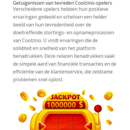
Getuigenissen van tevreden Coolzino-spelers
Verscheidene spelers hebben hun positieve
ervaringen gedeeld en schetsen een helder
beeld van hun tevredenheid over de
doeltreffende stortings- en opnameprocessen
van Coolzino. U vindt ervaringen die de
soliditeit en snelheid van het platform
benadrukken. Deze relazen benadrukken vaak
de simpele aard van financiële transacties en de
efficiëntie van de klantenservice, die zeldzame
problemen snel oplost.