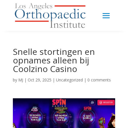
Snelle stortingen en
opnames alleen bij
Coolzino Casino
by
MJ
|
Oct 29, 2025
|
Uncategorized
|
0 comments