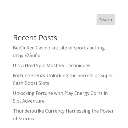
Search
Recent Posts
BetOnRed Casino και site of sports betting
στην Ελλάδα
Ultra Hold Spin Mastery Techniques
Fortune Frenzy Unlocking the Secrets of Super
Cash Boost Slots
Unlocking Fortune with Play Energy Coins in
Slot Adventure
Thunderstrike Currency Harnessing the Power
of Storms