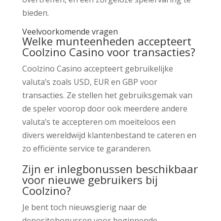
bieden.
Veelvoorkomende vragen
Welke munteenheden accepteert
Coolzino Casino voor transacties?
Coolzino Casino accepteert gebruikelijke
valuta’s zoals USD, EUR en GBP voor
transacties. Ze stellen het gebruiksgemak van
de speler voorop door ook meerdere andere
valuta’s te accepteren om moeiteloos een
divers wereldwijd klantenbestand te cateren en
zo efficiënte service te garanderen.
Zijn er inlegbonussen beschikbaar
voor nieuwe gebruikers bij
Coolzino?
Je bent toch nieuwsgierig naar de
depositobonussen voor beginnende