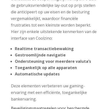
de gebruiksvriendelijke lay-out op prijs stellen
die anticipeert op uw eisen en de besturing
vergemakkelijkt, waardoor financiële
frustraties tot een kleinste worden beperkt.
Hier zijn enkele uitstekende kenmerken van de
interface van Coolzino:
Realtime transactiebewaking
Gestroomlijnde navigatie
Ondersteuning voor meerdere valuta’s
Toegankelijk op alle apparaten
Automatische updates
Deze elementen verbeteren uw gaming-
ervaring met een efficiënte, toegankelijke
bankervaring.
Beveiligingsmaatregelen voor beschermde