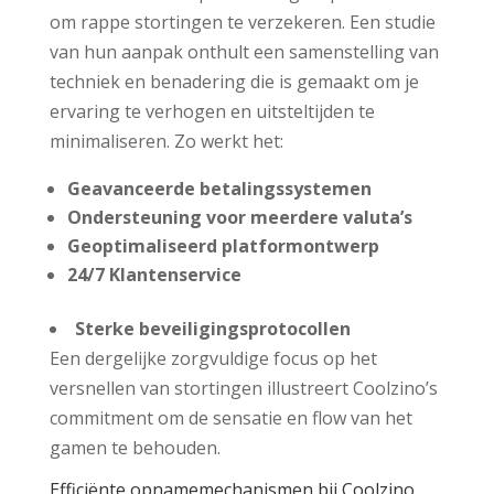
om rappe stortingen te verzekeren. Een studie
van hun aanpak onthult een samenstelling van
techniek en benadering die is gemaakt om je
ervaring te verhogen en uitsteltijden te
minimaliseren. Zo werkt het:
Geavanceerde betalingssystemen
Ondersteuning voor meerdere valuta’s
Geoptimaliseerd platformontwerp
24/7 Klantenservice
Sterke beveiligingsprotocollen
Een dergelijke zorgvuldige focus op het
versnellen van stortingen illustreert Coolzino’s
commitment om de sensatie en flow van het
gamen te behouden.
Efficiënte opnamemechanismen bij Coolzino