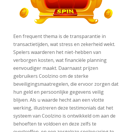
Een frequent thema is de transparantie in
transactietijden, wat stress en zekerheid wekt.
Spelers waarderen het niet-hebben van
verborgen kosten, wat financiële planning
eenvoudiger maakt. Daarnaast prijzen
gebruikers Coolzino om de sterke
beveiligingsmaatregelen, die ervoor zorgen dat
hun geld en persoonlijke gegevens veilig
blijven. Als u waarde hecht aan een vlotte
werking, illustreren deze testimonials dat het
systeem van Coolzino is ontwikkeld om aan de
behoeften te voldoen en deze zelfs te
overtreffen, en een zorgeloze spelervaring te