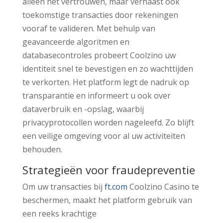
alleen het vertrouwen, maar verhaast ook
toekomstige transacties door rekeningen
vooraf te valideren. Met behulp van
geavanceerde algoritmen en
databasecontroles probeert Coolzino uw
identiteit snel te bevestigen en zo wachttijden
te verkorten. Het platform legt de nadruk op
transparantie en informeert u ook over
dataverbruik en -opslag, waarbij
privacyprotocollen worden nageleefd. Zo blijft
een veilige omgeving voor al uw activiteiten
behouden.
Strategieën voor fraudepreventie
Om uw transacties bij
ft.com
Coolzino Casino te
beschermen, maakt het platform gebruik van
een reeks krachtige