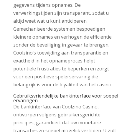
gegevens tijdens opnames. De
verwerkingstijden zijn transparant, zodat u
altijd weet wat u kunt anticiperen.
Gemechaniseerde systemen bespoedigen
kleinere opnames en verhogen de efficiëntie
zonder de beveiliging in gevaar te brengen.
Coolzino’s toewijding aan transparantie en
exactheid in het opnameproces helpt
potentiële frustraties te beperken en zorgt
voor een positieve spelerservaring die
belangrijk is voor de loyaliteit van het casino.
Gebruiksvriendelijke bankinterface voor soepel
ervaringen
De bankinterface van Coolzino Casino,
ontworpen volgens gebruikersgerichte
principes, garandeert dat uw monetaire
transacties zo soepel mogelijk verlopen. U zult