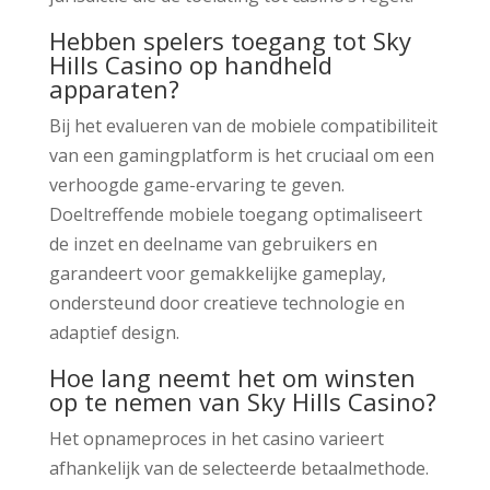
Hebben spelers toegang tot Sky
Hills Casino op handheld
apparaten?
Bij het evalueren van de mobiele compatibiliteit
van een gamingplatform is het cruciaal om een
verhoogde game-ervaring te geven.
Doeltreffende mobiele toegang optimaliseert
de inzet en deelname van gebruikers en
garandeert voor gemakkelijke gameplay,
ondersteund door creatieve technologie en
adaptief design.
Hoe lang neemt het om winsten
op te nemen van Sky Hills Casino?
Het opnameproces in het casino varieert
afhankelijk van de selecteerde betaalmethode.