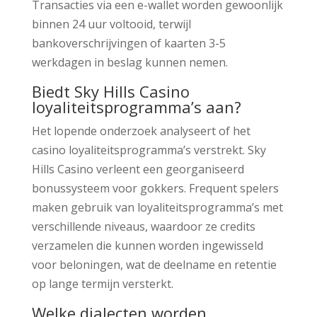
Transacties via een e-wallet worden gewoonlijk
binnen 24 uur voltooid, terwijl
bankoverschrijvingen of kaarten 3-5
werkdagen in beslag kunnen nemen.
Biedt Sky Hills Casino
loyaliteitsprogramma’s aan?
Het lopende onderzoek analyseert of het
casino loyaliteitsprogramma’s verstrekt. Sky
Hills Casino verleent een georganiseerd
bonussysteem voor gokkers. Frequent spelers
maken gebruik van loyaliteitsprogramma’s met
verschillende niveaus, waardoor ze credits
verzamelen die kunnen worden ingewisseld
voor beloningen, wat de deelname en retentie
op lange termijn versterkt.
Welke dialecten worden