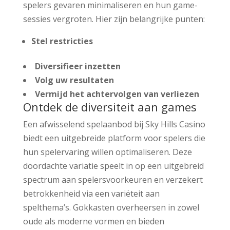
spelers gevaren minimaliseren en hun game-
sessies vergroten. Hier zijn belangrijke punten:
Stel restricties
Diversifieer inzetten
Volg uw resultaten
Vermijd het achtervolgen van verliezen
Ontdek de diversiteit aan games
Een afwisselend spelaanbod bij Sky Hills Casino
biedt een uitgebreide platform voor spelers die
hun spelervaring willen optimaliseren. Deze
doordachte variatie speelt in op een uitgebreid
spectrum aan spelersvoorkeuren en verzekert
betrokkenheid via een variëteit aan
spelthema’s. Gokkasten overheersen in zowel
oude als moderne vormen en bieden