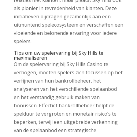
relaties met klanten, maar plaatst Sky Hills ook
als pionier in tevredenheid van klanten. Deze
initiatieven bijdragen gezamenlijk aan een
uitmuntend spelecosysteem en verschaffen een
vloeiende en belonende ervaring voor iedere
spelers.
Tips om uw spelervaring bij Sky Hills te
maximaliseren
Om de spelervaring bij Sky Hills Casino te
verhogen, moeten spelers zich focussen op het
verfijnen van hun bankrollbeheer, het
analyseren van het verschillende spelaanbod
en het verstandig gebruik maken van
bonussen. Effectief bankrollbeheer helpt de
spelduur te vergroten en monetair risico’s te
beperken, terwijl een uitgebreide verkenning
van de spelaanbod een strategische