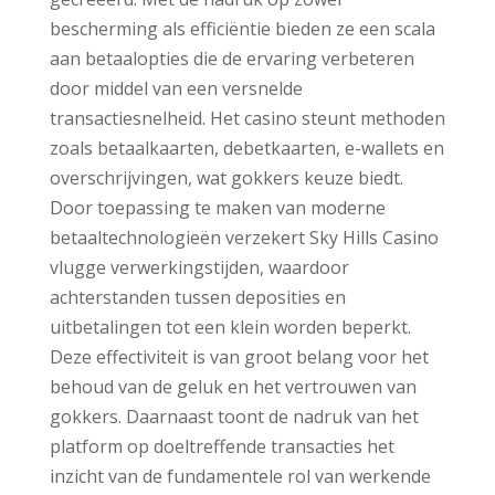
bescherming als efficiëntie bieden ze een scala
aan betaalopties die de ervaring verbeteren
door middel van een versnelde
transactiesnelheid. Het casino steunt methoden
zoals betaalkaarten, debetkaarten, e-wallets en
overschrijvingen, wat gokkers keuze biedt.
Door toepassing te maken van moderne
betaaltechnologieën verzekert Sky Hills Casino
vlugge verwerkingstijden, waardoor
achterstanden tussen deposities en
uitbetalingen tot een klein worden beperkt.
Deze effectiviteit is van groot belang voor het
behoud van de geluk en het vertrouwen van
gokkers. Daarnaast toont de nadruk van het
platform op doeltreffende transacties het
inzicht van de fundamentele rol van werkende