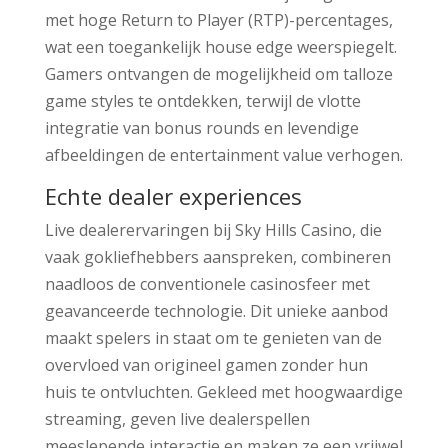
met hoge Return to Player (RTP)-percentages,
wat een toegankelijk house edge weerspiegelt.
Gamers ontvangen de mogelijkheid om talloze
game styles te ontdekken, terwijl de vlotte
integratie van bonus rounds en levendige
afbeeldingen de entertainment value verhogen.
Echte dealer experiences
Live dealerervaringen bij Sky Hills Casino, die
vaak gokliefhebbers aanspreken, combineren
naadloos de conventionele casinosfeer met
geavanceerde technologie. Dit unieke aanbod
maakt spelers in staat om te genieten van de
overvloed van origineel gamen zonder hun
huis te ontvluchten. Gekleed met hoogwaardige
streaming, geven live dealerspellen
meeslepende interactie en maken ze een vrijwel