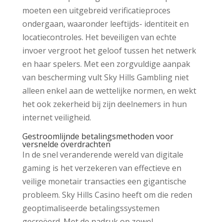
moeten een uitgebreid verificatieproces
ondergaan, waaronder leeftijds- identiteit en
locatiecontroles. Het beveiligen van echte
invoer vergroot het geloof tussen het netwerk
en haar spelers. Met een zorgvuldige aanpak
van bescherming vult Sky Hills Gambling niet
alleen enkel aan de wettelijke normen, en wekt
het ook zekerheid bij zijn deelnemers in hun
internet veiligheid.
Gestroomlijnde betalingsmethoden voor
versnelde overdrachten
In de snel veranderende wereld van digitale
gaming is het verzekeren van effectieve en
veilige monetair transacties een gigantische
probleem. Sky Hills Casino heeft om die reden
geoptimaliseerde betalingssystemen
gecreëerd. Met de nadruk op zowel