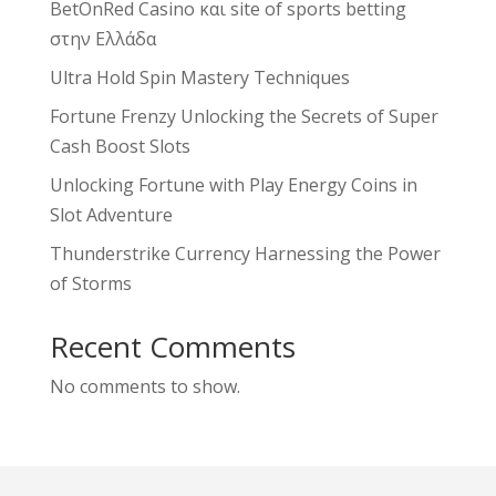
BetOnRed Casino και site of sports betting
στην Ελλάδα
Ultra Hold Spin Mastery Techniques
Fortune Frenzy Unlocking the Secrets of Super
Cash Boost Slots
Unlocking Fortune with Play Energy Coins in
Slot Adventure
Thunderstrike Currency Harnessing the Power
of Storms
Recent Comments
No comments to show.