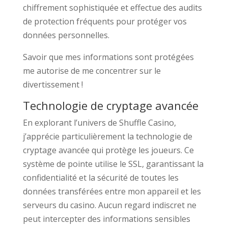
chiffrement sophistiquée et effectue des audits
de protection fréquents pour protéger vos
données personnelles.
Savoir que mes informations sont protégées
me autorise de me concentrer sur le
divertissement !
Technologie de cryptage avancée
En explorant l’univers de Shuffle Casino,
j’apprécie particulièrement la technologie de
cryptage avancée qui protège les joueurs. Ce
système de pointe utilise le SSL, garantissant la
confidentialité et la sécurité de toutes les
données transférées entre mon appareil et les
serveurs du casino. Aucun regard indiscret ne
peut intercepter des informations sensibles