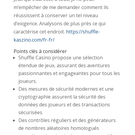
m’empêcher de me demander comment ils
réussissent à conserver un tel niveau
d’exigence. Analysons de plus près ce qui
caractérise cet endroit.
https://shuffle-
kaszino.com/fr-fr/
Points clés à considérer
Shuffle Casino propose une sélection
étendue de jeux, assurant des aventures
passionnantes et engageantes pour tous les
joueurs.
Des mesures de sécurité modernes et une
cryptographie assurent la sécurité des
données des joueurs et des transactions
sécurisées.
Des contrôles réguliers et des générateurs
de nombres aléatoires homologués