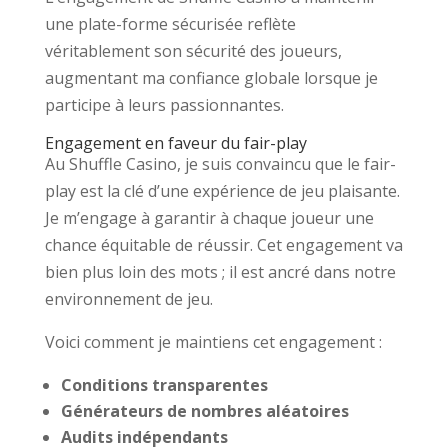
une plate-forme sécurisée reflète
véritablement son sécurité des joueurs,
augmentant ma confiance globale lorsque je
participe à leurs passionnantes.
Engagement en faveur du fair-play
Au Shuffle Casino, je suis convaincu que le fair-
play est la clé d’une expérience de jeu plaisante.
Je m’engage à garantir à chaque joueur une
chance équitable de réussir. Cet engagement va
bien plus loin des mots ; il est ancré dans notre
environnement de jeu.
Voici comment je maintiens cet engagement :
Conditions transparentes
Générateurs de nombres aléatoires
Audits indépendants