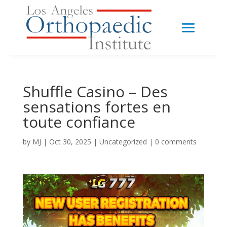
Shuffle Casino – Des
sensations fortes en
toute confiance
by
MJ
|
Oct 30, 2025
|
Uncategorized
|
0 comments