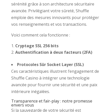
sérénité grâce à son architecture sécuritaire
avancée. Privilégiant votre sûreté, Shuffle
emploie des mesures innovants pour protéger
vos renseignements et vos transactions.
Voici comment cela fonctionne :
Cryptage SSL 256 bits
Authentification à deux facteurs (2FA)
Protocoles Sûr Socket Layer (SSL)
Ces caractéristiques illustrent l’engagement de
Shuffle Casino à intégrer une technologie
avancée pour fournir une sécurité et une paix
intérieure inégalées.
Transparence et fair-play : notre promesse
envers vous
Si la sauvegarde de votre sécurité est