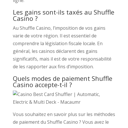
ligne.
Les gains sont-ils taxés au Shuffle
Casino ?
Au Shuffle Casino, l’imposition de vos gains
varie de votre région. Il est essentiel de
comprendre la législation fiscale locale. En
général, les casinos déclarent des gains
significatifs, mais il est de votre responsabilité
de les rapporter aux fins d’imposition.
Quels modes de paiement Shuffle
Casino accepte-t-il ?
Vous souhaitez en savoir plus sur les méthodes
de paiement du Shuffle Casino ? Vous avez le