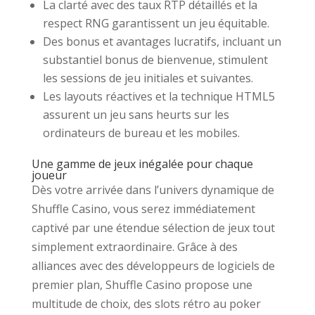
La clarté avec des taux RTP détaillés et la
respect RNG garantissent un jeu équitable.
Des bonus et avantages lucratifs, incluant un
substantiel bonus de bienvenue, stimulent
les sessions de jeu initiales et suivantes.
Les layouts réactives et la technique HTML5
assurent un jeu sans heurts sur les
ordinateurs de bureau et les mobiles.
Une gamme de jeux inégalée pour chaque
joueur
Dès votre arrivée dans l’univers dynamique de
Shuffle Casino, vous serez immédiatement
captivé par une étendue sélection de jeux tout
simplement extraordinaire. Grâce à des
alliances avec des développeurs de logiciels de
premier plan, Shuffle Casino propose une
multitude de choix, des slots rétro au poker