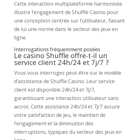
Cette interaction multiplateforme harmonisée
illustre l’engagement de Shuffle Casino pour
une conception centrée sur l’utilisateur, faisant
de lui une norme dans le secteur des jeux en
ligne.
Interrogations fréquemment posées
Le casino Shuffle offre-t-il un
service client 24h/24 et 7j/7 ?
Vous vous interrogez peut-être sur le modèle
d’assistance de Shuffle Casino. Leur service
client est disponible 24h/24 et 7j/7,
garantissant une interaction utilisateur sans
accroc. Cette assistance 24h/24 et 7j/7 assure
votre satisfaction de jeu, le maintien de
l’engagement et la diminution des
interruptions, typiques du secteur des jeux en