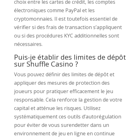
choix entre les cartes de crédit, les comptes
électroniques comme PayPal et les
cryptomonnaies. Il est toutefois essentiel de
vérifier si des frais de transaction s’appliquent
ou si des procédures KYC additionnelles sont
nécessaires.
Puis-je établir des limites de dépôt
sur Shuffle Casino ?
Vous pouvez définir des limites de dépôt et
appliquer des mesures de protection des
joueurs pour pratiquer efficacement le jeu
responsable. Cela renforce la gestion de votre
capital et atténue les risques. Utilisez
systématiquement ces outils d’autorégulation
pour éviter de vous surendetter dans un
environnement de jeu en ligne en continue