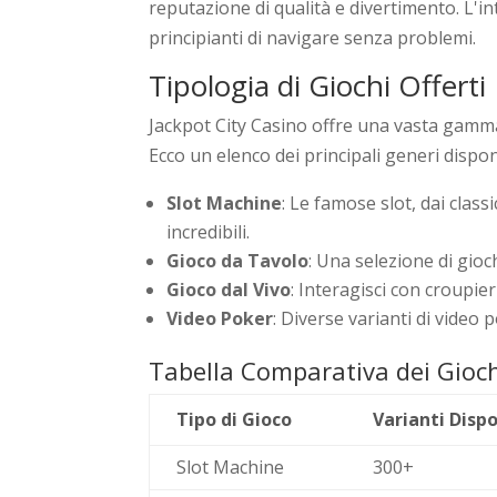
reputazione di qualità e divertimento. L'i
principianti di navigare senza problemi.
Tipologia di Giochi Offerti
Jackpot City Casino offre una vasta gam
Ecco un elenco dei principali generi disponi
Slot Machine
: Le famose slot, dai classi
incredibili.
Gioco da Tavolo
: Una selezione di gioc
Gioco dal Vivo
: Interagisci con croupier
Video Poker
: Diverse varianti di video 
Tabella Comparativa dei Gioc
Tipo di Gioco
Varianti Dispo
Slot Machine
300+