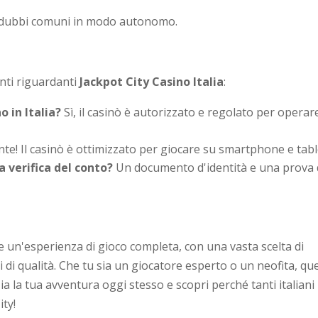
 i dubbi comuni in modo autonomo.
nti riguardanti
Jackpot City Casino Italia
:
o in Italia?
Sì, il casinò è autorizzato e regolato per operar
e! Il casinò è ottimizzato per giocare su smartphone e tabl
 verifica del conto?
Un documento d'identità e una prova 
e un'esperienza di gioco completa, con una vasta scelta di
ti di qualità. Che tu sia un giocatore esperto o un neofita, qu
zia la tua avventura oggi stesso e scopri perché tanti italiani
ity!