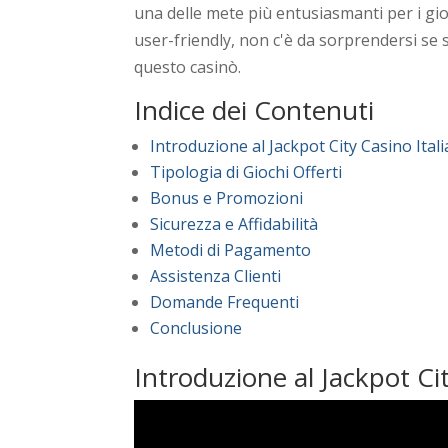
una delle mete più entusiasmanti per i gio
user-friendly, non c'è da sorprendersi se 
questo casinò.
Indice dei Contenuti
Introduzione al Jackpot City Casino Itali
Tipologia di Giochi Offerti
Bonus e Promozioni
Sicurezza e Affidabilità
Metodi di Pagamento
Assistenza Clienti
Domande Frequenti
Conclusione
Introduzione al Jackpot Cit