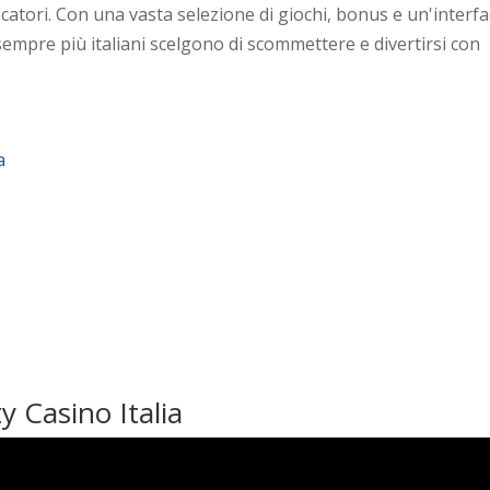
catori. Con una vasta selezione di giochi, bonus e un'interfa
sempre più italiani scelgono di scommettere e divertirsi con
a
y Casino Italia