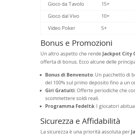
Gioco da Tavolo
15+
Gioco dal Vivo
10+
Video Poker
5+
Bonus e Promozioni
Un altro aspetto che rende
Jackpot City 
offerta di bonus. Ecco alcune delle princi
Bonus di Benvenuto
: Un pacchetto di b
del 100% sul primo deposito fino a un ce
Giri Gratuiti
: Offerte periodiche che c
scommettere soldi reali.
Programma Fedeltà
: I giocatori abit
Sicurezza e Affidabilità
La sicurezza è una priorità assoluta per
J