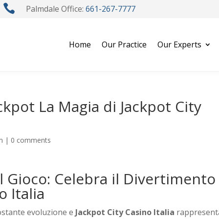

Palmdale Office:
661-267-7777
Home
Our Practice
Our Experts
ackpot La Magia di Jackpot City
m
|
0 comments
el Gioco: Celebra il Divertimento
 Italia
costante evoluzione e
Jackpot City Casino Italia
rappresent