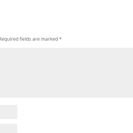
Required fields are marked
*