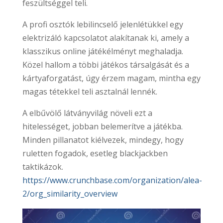
feszültséggel teli.
A profi osztók lebilincselő jelenlétükkel egy
elektrizáló kapcsolatot alakítanak ki, amely a
klasszikus online játékélményt meghaladja.
Közel hallom a többi játékos társalgását és a
kártyaforgatást, úgy érzem magam, mintha egy
magas tétekkel teli asztalnál lennék.
A elbűvölő látványvilág növeli ezt a
hitelességet, jobban belemerítve a játékba.
Minden pillanatot kiélvezek, mindegy, hogy
ruletten fogadok, esetleg blackjackben
taktikázok.
https://www.crunchbase.com/organization/alea-
2/org_similarity_overview