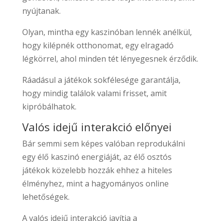
nyújtanak.
Olyan, mintha egy kaszinóban lennék anélkül,
hogy kilépnék otthonomat, egy elragadó
légkörrel, ahol minden tét lényegesnek érződik.
Ráadásul a játékok sokfélesége garantálja,
hogy mindig találok valami frisset, amit
kipróbálhatok.
Valós idejű interakció előnyei
Bár semmi sem képes valóban reprodukálni
egy élő kaszinó energiáját, az élő osztós
játékok közelebb hozzák ehhez a hiteles
élményhez, mint a hagyományos online
lehetőségek.
A valós idejű interakció javítja a