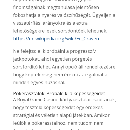
finomságainak megtanulása jelentősen
fokozhatja a nyerés valószínűségét. Ügyeljen a
visszatérítési arányokra és a extra
lehetőségekre; ezek sorsdöntőek lehetnek.
https://en.wikipedia.org/wiki/Ed_Craven
Ne felejtsd el kipróbálni a progresszív
jackpotokat, ahol egyetlen pörgetés
sorsfordító lehet. Annyi opció áll rendelkezésre,
hogy képtelenség nem érezni az izgalmat a
minden egyes húzásnál.
Pókerasztalok: Próbáld ki a képességeidet
A Royal Game Casino kártyaasztalai csábítanak,
hogy teszteld képességeidet egy érdekes
stratégiai és véletlen alapú játékban. Amikor
leülök a pókerasztalhoz, nem tudom nem