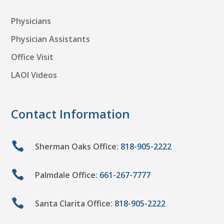
Physicians
Physician Assistants
Office Visit
LAOI Videos
Contact Information

Sherman Oaks Office:
818-905-2222

Palmdale Office:
661-267-7777

Santa Clarita Office:
818-905-2222