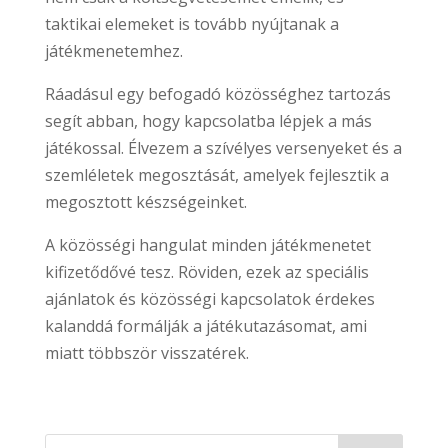
taktikai elemeket is tovább nyújtanak a
játékmenetemhez.
Ráadásul egy befogadó közösséghez tartozás
segít abban, hogy kapcsolatba lépjek a más
játékossal. Élvezem a szívélyes versenyeket és a
szemléletek megosztását, amelyek fejlesztik a
megosztott készségeinket.
A közösségi hangulat minden játékmenetet
kifizetődővé tesz. Röviden, ezek az speciális
ajánlatok és közösségi kapcsolatok érdekes
kalanddá formálják a játékutazásomat, ami
miatt többször visszatérek.