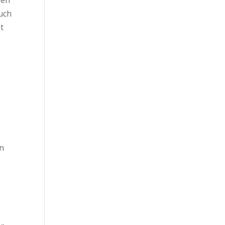
uch
t
en