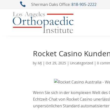

Sherman Oaks Office:
818-905-2222
Rocket Casino Kunden
by
MJ
|
Oct 29, 2025
|
Uncategorized
|
0 comm
Wenn Sie sich in der komplexen Welt des 
Echtzeit-Chat von Rocket Casino unerlässl
unpersönlichen Standard automatisierter B