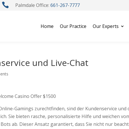

Palmdale Office:
661-267-7777
Home
Our Practice
Our Experts
service und Live-Chat
ents
Online-Gamings zurechtfinden, sind der Kundenservice und 
ich. Sie bieten rasche, personalisierte Hilfe und weichen vo
ots ab. Dieser Ansatz garantiert, dass Sie nicht nur beacht