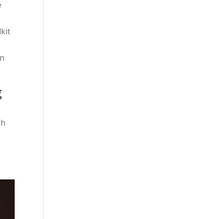
e
kit
en
g
ch