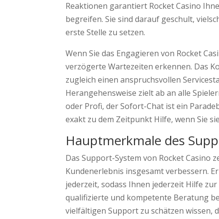
Reaktionen garantiert Rocket Casino Ihne
begreifen. Sie sind darauf geschult, viel
erste Stelle zu setzen.
Wenn Sie das Engagieren von Rocket Casin
verzögerte Wartezeiten erkennen. Das Kon
zugleich einen anspruchsvollen Servicest
Herangehensweise zielt ab an alle Spiele
oder Profi, der Sofort-Chat ist ein Parade
exakt zu dem Zeitpunkt Hilfe, wenn Sie si
Hauptmerkmale des Suppo
Das Support-System von Rocket Casino zei
Kundenerlebnis insgesamt verbessern. Erre
jederzeit, sodass Ihnen jederzeit Hilfe z
qualifizierte und kompetente Beratung be
vielfältigen Support zu schätzen wissen, d