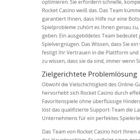
optimieren. Sie erfordern schnelle, kom
Rocket Casino weiß das. Das Team kümmer
garantiert Ihnen, dass Hilfe nur eine Bots
Spielprobleme zuhört es Ihnen genau zu
geben. Ein ausgebildetes Team bedeutet
Spielvergnügen. Das Wissen, dass Sie ein
festigt Ihr Vertrauen in die Plattform und
zu wissen, dass sie da sind, immer wenn S
Zielgerichtete Problemlösung
Obwohl die Vielschichtigkeit des Online
hervorhebt sich Rocket Casino durch effe
Favoritenspiele ohne überflüssige Hinder
löst das qualifizierte Support-Team die L
Unternehmens für ein perfektes Spielerle
Das Team von Rocket Casino hört Ihnen au
das Hauptproblem. Es verfolgt einen geo