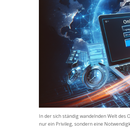
In der sich ständig wandelnden Welt des 
nur ein Privileg, sondern eine Notwendig