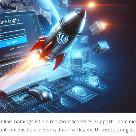
Online-Gamings ist ein reaktionsschnelles Support-Team nic
keit, um das Spielerlebnis durch wirksame Unterstützung zu