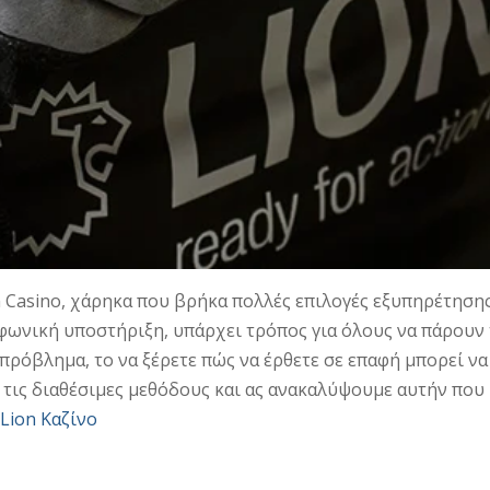
n Casino, χάρηκα που βρήκα πολλές επιλογές εξυπηρέτησης
λεφωνική υποστήριξη, υπάρχει τρόπος για όλους να πάρουν 
 πρόβλημα, το να ξέρετε πώς να έρθετε σε επαφή μπορεί να
 τις διαθέσιμες μεθόδους και ας ανακαλύψουμε αυτήν που
.
Lion Καζίνο