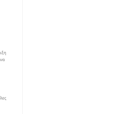
ιξη
 να
όλες