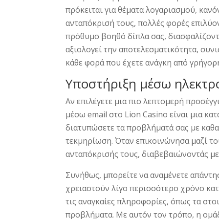
πρόκειται για θέματα λογαριασμού, κανό
ανταπόκρισή τους, πολλές φορές επιλύον
πρόθυμο βοηθό δίπλα σας, διασφαλίζοντα
αξιολογεί την αποτελεσματικότητα, συν
κάθε φορά που έχετε ανάγκη από γρήγορ
Υποστήριξη μέσω ηλεκτρ
Αν επιλέγετε μια πιο λεπτομερή προσέγ
μέσω email στο Lion Casino είναι μια κα
διατυπώσετε τα προβλήματά σας με καθ
τεκμηρίωση. Όταν επικοινώνησα μαζί το
ανταπόκρισής τους, διαβεβαιώνοντάς με
Συνήθως, μπορείτε να αναμένετε απάντησ
χρειαστούν λίγο περισσότερο χρόνο κατά
τις αναγκαίες πληροφορίες, όπως τα στο
προβλήματα. Με αυτόν τον τρόπο, η ομά