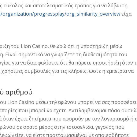
ς εύκολος και αποτελεσματικός τρόπος για να λάβω τη
/organization/progressplay/org_similarity_overview
είχα
ιξη του Lion Casino, θεωρώ ότι η υποστήριξη μέσω
. Είναι σημαντικό να γνωρίζετε τη διαθεσιμότητα του
γίας για να διασφαλίσετε ότι θα πάρετε υποστήριξη όταν 
 χρήσιμες συμβουλές για τις κλήσεις, ώστε η εμπειρία να
ύ αριθμού
ου Lion Casino μέσω τηλεφώνου μπορεί να σας προσφέρει
απορίες που μπορεί να έχετε. Αντιλαμβάνομαι πόσο ουσιώ
ικά όταν έχετε ζητήματα που αφορούν με τον λογαριασμό ή 
εφώνου σε ορατό μέρος στην ιστοσελίδα, γεγονός που
ηλεφωνείτε, να είστε προετοιμασμένοι με οποιεσδήποτε