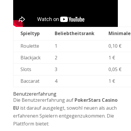
Spieltyp
Beliebtheitsrank
Minimale
Roulette
1
0,10 €
Blackjack
2
1 €
Slots
3
0,05 €
Baccarat
4
1 €
Benutzererfahrung
Die Benutzererfahrung auf
PokerStars Casino
EU
ist darauf ausgelegt, sowohl neuen als auch
erfahrenen Spielern entgegenzukommen. Die
Plattform bietet: