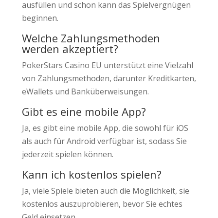
ausfüllen und schon kann das Spielvergnügen
beginnen.
Welche Zahlungsmethoden
werden akzeptiert?
PokerStars Casino EU unterstützt eine Vielzahl
von Zahlungsmethoden, darunter Kreditkarten,
eWallets und Banküberweisungen.
Gibt es eine mobile App?
Ja, es gibt eine mobile App, die sowohl für iOS
als auch für Android verfügbar ist, sodass Sie
jederzeit spielen können.
Kann ich kostenlos spielen?
Ja, viele Spiele bieten auch die Möglichkeit, sie
kostenlos auszuprobieren, bevor Sie echtes
Geld einsetzen.