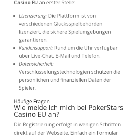
Casino EU
an erster Stelle:
Lizenzierung:
Die Plattform ist von
verschiedenen Glücksspielbehörden
lizenziert, die sichere Spielumgebungen
garantieren.
Kundensupport:
Rund um die Uhr verfügbar
über Live-Chat, E-Mail und Telefon.
Datensicherheit:
Verschlüsselungstechnologien schützen die
persönlichen und finanziellen Daten der
Spieler.
Häufige Fragen
Wie melde ich mich bei PokerStars
Casino EU an?
Die Registrierung erfolgt in wenigen Schritten
direkt auf der Webseite. Einfach ein Formular