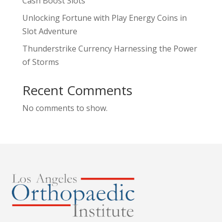
Cash Boost Slots
Unlocking Fortune with Play Energy Coins in
Slot Adventure
Thunderstrike Currency Harnessing the Power
of Storms
Recent Comments
No comments to show.