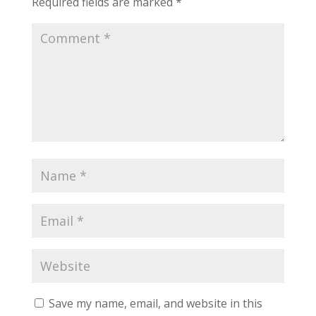
Required fields are marked
*
Save my name, email, and website in this