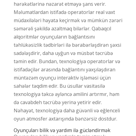
hərəkətlərinə nəzarət etməyə şans verir.
Məlumatlardan istifadə operatorlar real vaxt
müdaxilələri həyata keçirmək və mümkün zərəri
səmərəli şəkildə azaltmaq bilərlər. Qabaqcıl
alqoritmlər oyunçuların bağlantısını
təhlükəsizlik tədbirləri ilə bərabərləşdirən şəxsi
sadələşdirir, daha uyğun və müsbət təcrübə
təmin edir. Bundan, texnologiya operatorlar və
istifadəçilər arasında bağlantını yaxşılaşdıran
müntəzəm oyunçu interaktiv işləməsi üçün
sahələr təqdim edir. Bu üsullar vasitəsilə
texnologiya təkcə əyləncə amilini artırmır, həm
də cavabdeh təcrübə yerinə yetirir edir.
Nəhayət, texnologiya daha güvənli və eğlenceli
oyun atmosfer axtarışında bənzərsiz dostdur.
Oyunçuları bilik və yardım ilə gücləndirmək