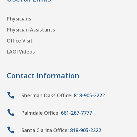
Physicians
Physician Assistants
Office Visit
LAOI Videos
Contact Information

Sherman Oaks Office:
818-905-2222

Palmdale Office:
661-267-7777

Santa Clarita Office:
818-905-2222