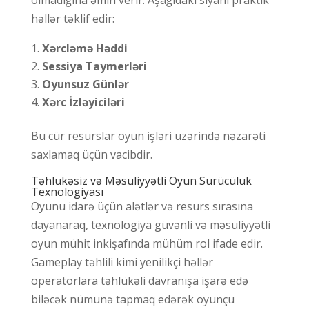
həllər təklif edir:
Xərcləmə Həddi
Sessiya Taymerləri
Oyunsuz Günlər
Xərc İzləyiciləri
Bu cür resurslar oyun işləri üzərində nəzarəti
saxlamaq üçün vacibdir.
Təhlükəsiz və Məsuliyyətli Oyun Sürücülük
Texnologiyası
Oyunu idarə üçün alətlər və resurs sırasına
dayanaraq, texnologiya güvənli və məsuliyyətli
oyun mühit inkişafında mühüm rol ifade edir.
Gameplay təhlili kimi yenilikçi həllər
operatorlara təhlükəli davranışa işarə edə
biləcək nümunə tapmaq edərək oyunçu