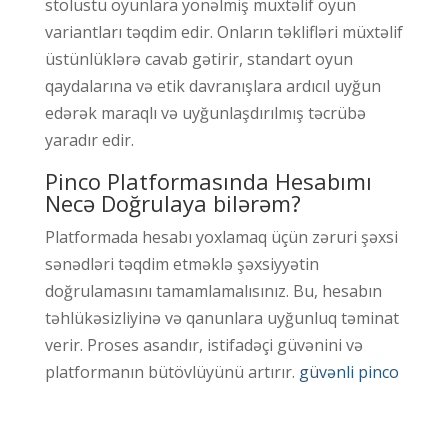
stolüstü oyunlara yönəlmiş müxtəlif oyun
variantları təqdim edir. Onların təklifləri müxtəlif
üstünlüklərə cavab gətirir, standart oyun
qaydalarına və etik davranışlara ardıcıl uyğun
edərək maraqlı və uyğunlaşdırılmış təcrübə
yaradır edir.
Pinco Platformasında Hesabımı
Necə Doğrulaya bilərəm?
Platformada hesabı yoxlamaq üçün zəruri şəxsi
sənədləri təqdim etməklə şəxsiyyətin
doğrulamasını tamamlamalısınız. Bu, hesabın
təhlükəsizliyinə və qanunlara uyğunluq təminat
verir. Proses asandır, istifadəçi güvənini və
platformanın bütövlüyünü artırır.
güvənli pinco