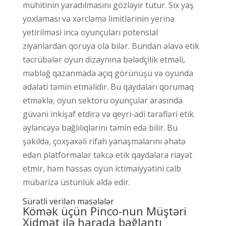
mühitinin yaradılmasını gözləyir tutur. Sıx yaş
yoxlaması və xərcləmə limitlərinin yerinə
yetirilməsi incə oyunçuları potensial
ziyanlardan qoruya ola bilər. Bundan əlavə etik
təcrübələr oyun dizaynına bələdçilik etməli,
məbləğ qazanmada açıq görünüşü və oyunda
ədaləti təmin etməlidir. Bu qaydaları qorumaq
etməklə, oyun sektoru oyunçular arasında
güvəni inkişaf etdirə və qeyri-adi tərəfləri etik
əyləncəyə bağlılıqlarını təmin edə bilir. Bu
şəkildə, çoxşaxəli rifah yanaşmalarını əhatə
edən platformalar təkcə etik qaydalara riayət
etmir, həm həssas oyun ictimaiyyətini cəlb
mübarizə üstünlük əldə edir.
Sürətli verilən məsələlər
Kömək üçün Pinco-nun Müştəri
Xidmət ilə harada bağlantı