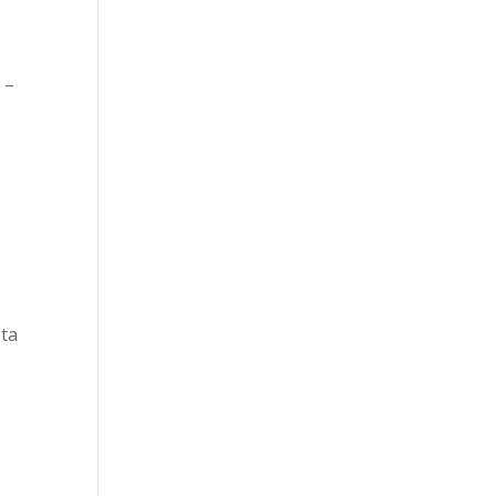
 –
sta