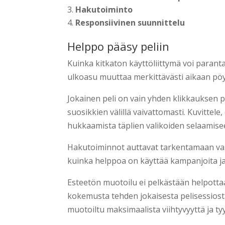
Hakutoiminto
Responsiivinen suunnittelu
Helppo pääsy peliin
Kuinka kitkaton käyttöliittymä voi paran
ulkoasu muuttaa merkittävästi aikaan pöyd
Jokainen peli on vain yhden klikkauksen pä
suosikkien välillä vaivattomasti. Kuvittel
hukkaamista täplien valikoiden selaamise
Hakutoiminnot auttavat tarkentamaan valin
kuinka helppoa on käyttää kampanjoita ja 
Esteetön muotoilu ei pelkästään helpotta
kokemusta tehden jokaisesta pelisessiosta
muotoiltu maksimaalista viihtyvyyttä ja tyy