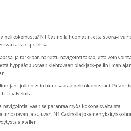
taa pelikokemusta? N1 Casinolla huomasin, että suoraviivain
issä tai slot-peleissä.
ässä, ja tarkkaan harkittu navigointi takaa, että voin vaiht
e, että hyppäät suoraan kiehtovaan blackjack-peliin ilman aja
en.
tojani, jolloin voin hienosäätää pelikokemustani. Pidän sii
tukipalveluita.
a navigointia, vaan se parantaa myös kokonaisvaltaista
 innostavan ja sujuvan. N1 Casinolla jokainen yksityiskoht
dytystä ajatellen.