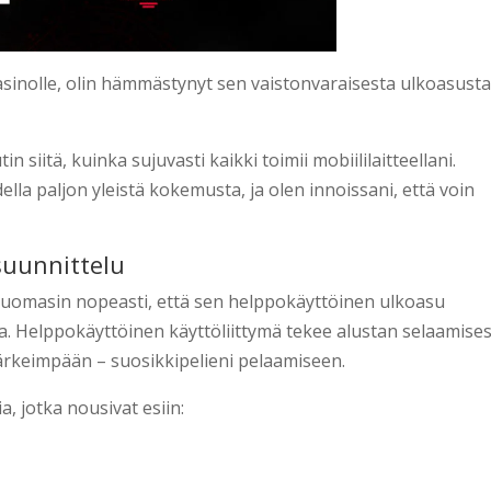
inolle, olin hämmästynyt sen vaistonvaraisesta ulkoasusta
n siitä, kuinka sujuvasti kaikki toimii mobiililaitteellani.
lla paljon yleistä kokemusta, ja olen innoissani, että voin
suunnittelu
huomasin nopeasti, että sen helppokäyttöinen ulkoasu
 Helppokäyttöinen käyttöliittymä tekee alustan selaamise
tärkeimpään – suosikkipelieni pelaamiseen.
, jotka nousivat esiin: