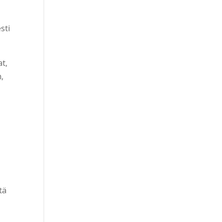
.
sti
at,
n,
tä