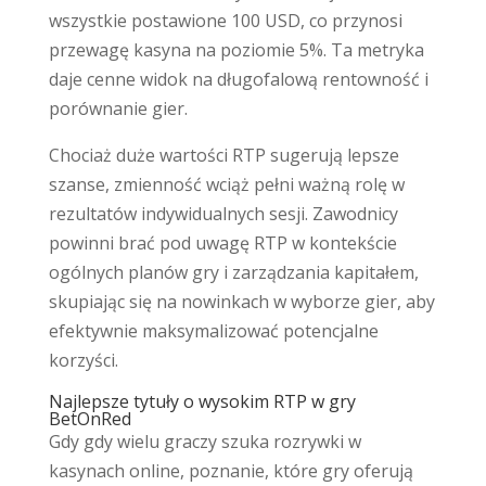
wszystkie postawione 100 USD, co przynosi
przewagę kasyna na poziomie 5%. Ta metryka
daje cenne widok na długofalową rentowność i
porównanie gier.
Chociaż duże wartości RTP sugerują lepsze
szanse, zmienność wciąż pełni ważną rolę w
rezultatów indywidualnych sesji. Zawodnicy
powinni brać pod uwagę RTP w kontekście
ogólnych planów gry i zarządzania kapitałem,
skupiając się na nowinkach w wyborze gier, aby
efektywnie maksymalizować potencjalne
korzyści.
Najlepsze tytuły o wysokim RTP w gry
BetOnRed
Gdy gdy wielu graczy szuka rozrywki w
kasynach online, poznanie, które gry oferują