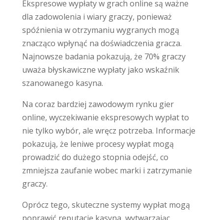
Ekspresowe wypłaty w grach online są ważne
dla zadowolenia i wiary graczy, ponieważ
spóźnienia w otrzymaniu wygranych mogą
znacząco wpłynąć na doświadczenia gracza.
Najnowsze badania pokazują, że 70% graczy
uważa błyskawiczne wypłaty jako wskaźnik
szanowanego kasyna.
Na coraz bardziej zawodowym rynku gier
online, wyczekiwanie ekspresowych wypłat to
nie tylko wybór, ale wręcz potrzeba. Informacje
pokazują, że leniwe procesy wypłat mogą
prowadzić do dużego stopnia odejść, co
zmniejsza zaufanie wobec marki i zatrzymanie
graczy.
Oprócz tego, skuteczne systemy wypłat mogą
poprawić reputację kasyna, wytwarzając