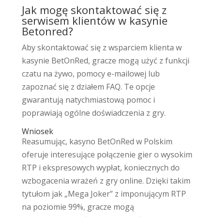
Jak mogę skontaktować się z
serwisem klientów w kasynie
Betonred?
Aby skontaktować się z wsparciem klienta w
kasynie BetOnRed, gracze mogą użyć z funkcji
czatu na żywo, pomocy e-mailowej lub
zapoznać się z działem FAQ. Te opcje
gwarantują natychmiastową pomoc i
poprawiają ogólne doświadczenia z gry.
Wniosek
Reasumując, kasyno BetOnRed w Polskim
oferuje interesujące połączenie gier o wysokim
RTP i ekspresowych wypłat, koniecznych do
wzbogacenia wrażeń z gry online. Dzięki takim
tytułom jak „Mega Joker” z imponującym RTP
na poziomie 99%, gracze mogą