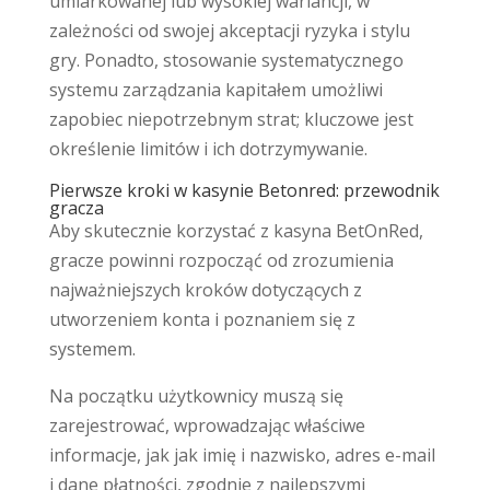
umiarkowanej lub wysokiej wariancji, w
zależności od swojej akceptacji ryzyka i stylu
gry. Ponadto, stosowanie systematycznego
systemu zarządzania kapitałem umożliwi
zapobiec niepotrzebnym strat; kluczowe jest
określenie limitów i ich dotrzymywanie.
Pierwsze kroki w kasynie Betonred: przewodnik
gracza
Aby skutecznie korzystać z kasyna BetOnRed,
gracze powinni rozpocząć od zrozumienia
najważniejszych kroków dotyczących z
utworzeniem konta i poznaniem się z
systemem.
Na początku użytkownicy muszą się
zarejestrować, wprowadzając właściwe
informacje, jak jak imię i nazwisko, adres e-mail
i dane płatności, zgodnie z najlepszymi