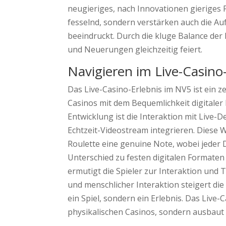
neugieriges, nach Innovationen gieriges 
fesselnd, sondern verstärken auch die A
beeindruckt. Durch die kluge Balance der
und Neuerungen gleichzeitig feiert.
Navigieren im Live-Casino
Das Live-Casino-Erlebnis im NV5 ist ein 
Casinos mit dem Bequemlichkeit digitaler 
Entwicklung ist die Interaktion mit Live-D
Echtzeit-Videostream integrieren. Diese W
Roulette eine genuine Note, wobei jeder D
Unterschied zu festen digitalen Formaten
ermutigt die Spieler zur Interaktion und
und menschlicher Interaktion steigert di
ein Spiel, sondern ein Erlebnis. Das Live
physikalischen Casinos, sondern ausbaut s