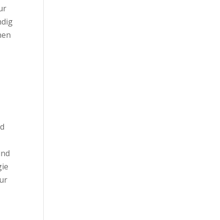
ur
ndig
nen
nd
und
gie
nur