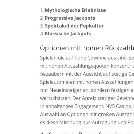
Mythologische Erlebnisse
Progressive Jackpots
Spektakel der Popkultur
Klassische Jackpots
Optionen mit hohen Rückzah
Spieler, die auf hohe Gewinne aus sind, s
mit hohen Auszahlungsquoten konzentrier
bezaubern mit der Aussicht auf stetige 
Spielautomaten mit hohen Auszahlungen ein
nur Neueinsteiger an, sondern festigen 
wertschätzen. Der Anreiz stetiger Gewinn
in anhaltendes Engagement. NV5 Casino is
Auswahl an Optionen mit großen Auszahlu
es diese Mischung aus Aufregung und Pot