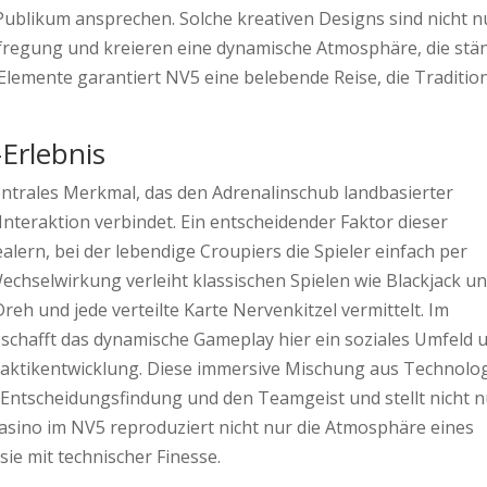
Publikum ansprechen. Solche kreativen Designs sind nicht n
ufregung und kreieren eine dynamische Atmosphäre, die stä
 Elemente garantiert NV5 eine belebende Reise, die Traditio
-Erlebnis
zentrales Merkmal, das den Adrenalinschub landbasierter
Interaktion verbindet. Ein entscheidender Faktor dieser
ealern, bei der lebendige Croupiers die Spieler einfach per
echselwirkung verleiht klassischen Spielen wie Blackjack u
reh und jede verteilte Karte Nervenkitzel vermittelt. Im
 schafft das dynamische Gameplay hier ein soziales Umfeld 
 Taktikentwicklung. Diese immersive Mischung aus Technolo
e Entscheidungsfindung und den Teamgeist und stellt nicht 
-Casino im NV5 reproduziert nicht nur die Atmosphäre eines
ie mit technischer Finesse.