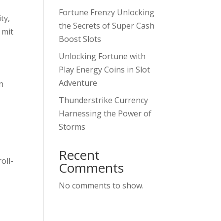
Fortune Frenzy Unlocking
ty,
the Secrets of Super Cash
 mit
Boost Slots
Unlocking Fortune with
Play Energy Coins in Slot
Adventure
n
Thunderstrike Currency
s
Harnessing the Power of
Storms
Recent
oll-
Comments
No comments to show.