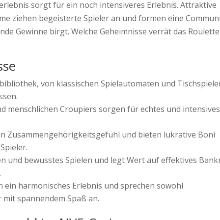
rlebnis sorgt für ein noch intensiveres Erlebnis. Attraktive
 ziehen begeisterte Spieler an und formen eine Communi
nende Gewinne birgt. Welche Geheimnisse verrät das Roulette
sse
lebibliothek, von klassischen Spielautomaten und Tischspiele
issen.
nd menschlichen Croupiers sorgen für echtes und intensive
in Zusammengehörigkeitsgefühl und bieten lukrative Boni
Spieler.
n und bewusstes Spielen und legt Wert auf effektives Bankr
.
en ein harmonisches Erlebnis und sprechen sowohl
er mit spannendem Spaß an.