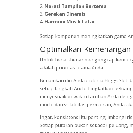
Narasi Tampilan Bertema
Gerakan Dinamis
Harmoni Musik Latar
Setiap komponen meningkatkan game Anda
Optimalkan Kemenangan 
Untuk benar-benar mengungkap kemungki
adalah prioritas utama Anda.
Benamkan diri Anda di dunia Higgs Slot 
setiap langkah Anda. Tingkatkan pelua
menyesuaikan waktu taruhan Anda denga
modal dan volatilitas permainan, Anda 
Ingat, konsistensi itu penting; imbangi
Setiap putaran bukan sekadar peluang, 