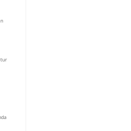
an
tur
nda