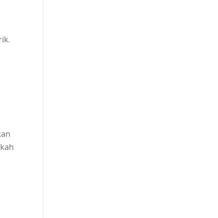
ik.
kan
gkah