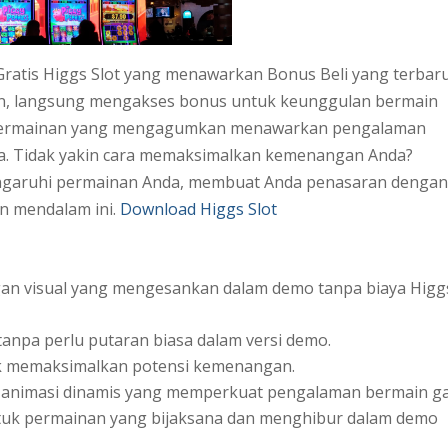
ratis Higgs Slot yang menawarkan Bonus Beli yang terbaru
kan, langsung mengakses bonus untuk keunggulan bermain
asi permainan yang mengagumkan menawarkan pengalaman
a. Tidak yakin cara memaksimalkan kemenangan Anda?
garuhi permainan Anda, membuat Anda penasaran denga
n mendalam ini.
Download Higgs Slot
an visual yang mengesankan dalam demo tanpa biaya Higg
anpa perlu putaran biasa dalam versi demo.
tuk memaksimalkan potensi kemenangan.
n animasi dinamis yang memperkuat pengalaman bermain g
ntuk permainan yang bijaksana dan menghibur dalam demo