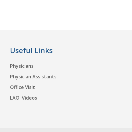
Useful Links
Physicians
Physician Assistants
Office Visit
LAOI Videos