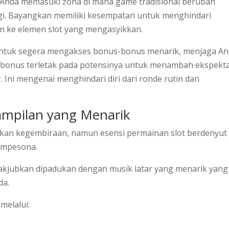
, Anda memasuki zona di mana game tradisional berubah
nggi. Bayangkan memiliki kesempatan untuk menghindari
n ke elemen slot yang mengasyikkan.
ntuk segera mengakses bonus-bonus menarik, menjaga A
 bonus terletak pada potensinya untuk menambah ekspekta
Ini mengenai menghindari diri dari ronde rutin dan
mpilan yang Menarik
kan kegembiraan, namun esensi permainan slot berdenyut
empesona.
akjubkan dipadukan dengan musik latar yang menarik yang
da.
melalui: