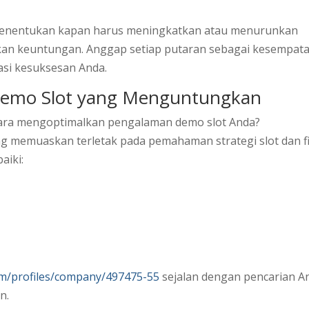
menentukan kapan harus meningkatkan atau menurunkan
an keuntungan. Anggap setiap putaran sebagai kesempat
si kesuksesan Anda.
Demo Slot yang Menguntungkan
ara mengoptimalkan pengalaman demo slot Anda?
 memuaskan terletak pada pemahaman strategi slot dan fi
aiki:
om/profiles/company/497475-55
sejalan dengan pencarian A
n.