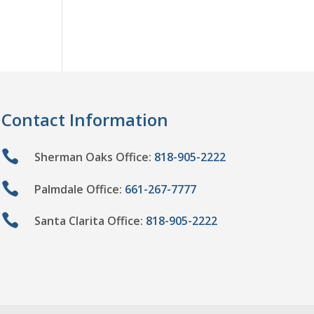
Contact Information

Sherman Oaks Office:
818-905-2222

Palmdale Office:
661-267-7777

Santa Clarita Office:
818-905-2222