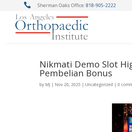

Sherman Oaks Office:
818-905-2222
Nikmati Demo Slot Hi
Pembelian Bonus
by
MJ
|
Nov 20, 2025
|
Uncategorized
|
0 com