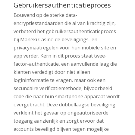
Gebruikersauthenticatieproces
Bouwend op de sterke data-
encryptiestandaarden die al van krachtig zijn,
verbeterd het gebruikersauthenticatieproces
bij Maneki Casino de beveiligings- en
privacymaatregelen voor hun mobiele site en
app verder. Kern in dit proces staat twee-
factor-authenticatie, een aanvullende laag die
klanten verdedigt door niet alleen
logininformatie te vragen, maar ook een
secundaire verificatiemethode, bijvoorbeeld
code die naar hun smartphone apparaat wordt
overgebracht. Deze dubbellaagse beveiliging
verkleint het gevaar op ongeautoriseerde
toegang aanzienlijk en zorgt ervoor dat
accounts beveiligd blijven tegen mogelijke