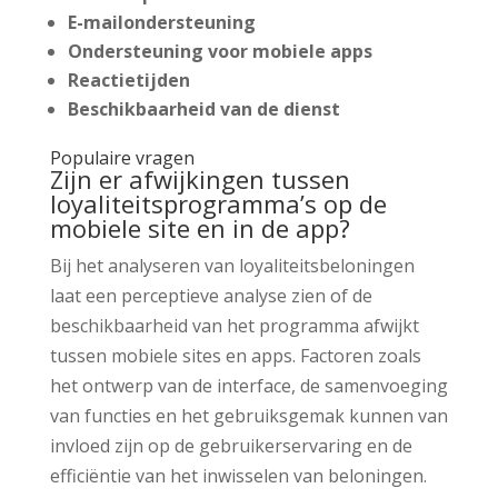
E-mailondersteuning
Ondersteuning voor mobiele apps
Reactietijden
Beschikbaarheid van de dienst
Populaire vragen
Zijn er afwijkingen tussen
loyaliteitsprogramma’s op de
mobiele site en in de app?
Bij het analyseren van loyaliteitsbeloningen
laat een perceptieve analyse zien of de
beschikbaarheid van het programma afwijkt
tussen mobiele sites en apps. Factoren zoals
het ontwerp van de interface, de samenvoeging
van functies en het gebruiksgemak kunnen van
invloed zijn op de gebruikerservaring en de
efficiëntie van het inwisselen van beloningen.