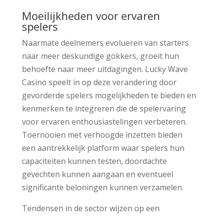
Moeilijkheden voor ervaren
spelers
Naarmate deelnemers evolueren van starters
naar meer deskundige gokkers, groeit hun
behoefte naar meer uitdagingen. Lucky Wave
Casino speelt in op deze verandering door
gevorderde spelers mogelijkheden te bieden en
kenmerken te integreren die de spelervaring
voor ervaren enthousiastelingen verbeteren.
Toernooien met verhoogde inzetten bieden
een aantrekkelijk platform waar spelers hun
capaciteiten kunnen testen, doordachte
gevechten kunnen aangaan en eventueel
significante beloningen kunnen verzamelen.
Tendensen in de sector wijzen op een