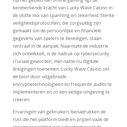
kenmerkende kracht van Lucky Wave Casino in
de vlotte mix van spanning en zekerheid. Sterke
veiligheidsprotocollen, die zorgvuldig zijn
gemaakt om de persoonlijke en financiële
gegevens van spelers te beveiligen, staan
centraal in de aanpak. Naarmate de industrie
zich ontwikkelt, is de nadruk op cybersecurity
cruciaal geworden, met name nu digitale
dreigingen toenemen. Lucky Wave Casino zet
de toon door uitgebreide
encryptietechnologieën en frequente audits te
implementeren en zo een veilige omgeving te
creëren.
Ervaringen van gebruikers benadrukken de
rust die het platform biedt en prijzen vaak de
stevige toewijding aan zekerheid naast de