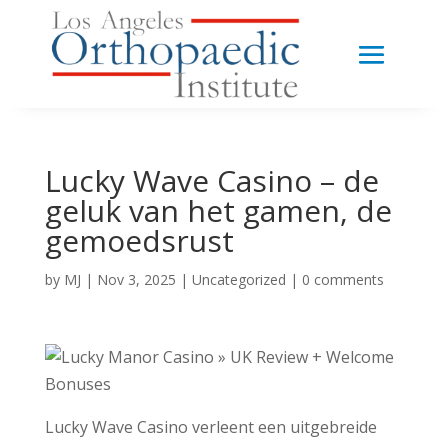
Lucky Wave Casino – de
geluk van het gamen, de
gemoedsrust
by
MJ
|
Nov 3, 2025
|
Uncategorized
|
0 comments
Lucky Wave Casino verleent een uitgebreide