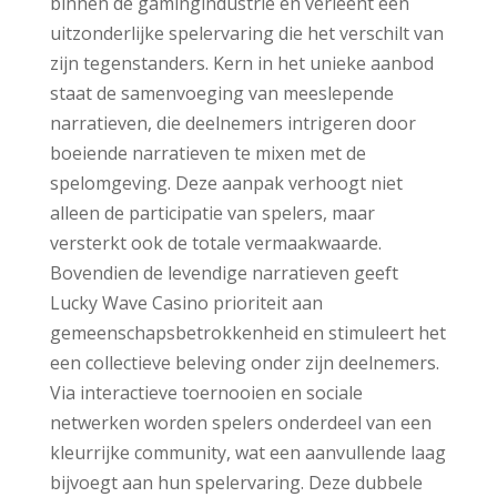
binnen de gamingindustrie en verleent een
uitzonderlijke spelervaring die het verschilt van
zijn tegenstanders. Kern in het unieke aanbod
staat de samenvoeging van meeslepende
narratieven, die deelnemers intrigeren door
boeiende narratieven te mixen met de
spelomgeving. Deze aanpak verhoogt niet
alleen de participatie van spelers, maar
versterkt ook de totale vermaakwaarde.
Bovendien de levendige narratieven geeft
Lucky Wave Casino prioriteit aan
gemeenschapsbetrokkenheid en stimuleert het
een collectieve beleving onder zijn deelnemers.
Via interactieve toernooien en sociale
netwerken worden spelers onderdeel van een
kleurrijke community, wat een aanvullende laag
bijvoegt aan hun spelervaring. Deze dubbele