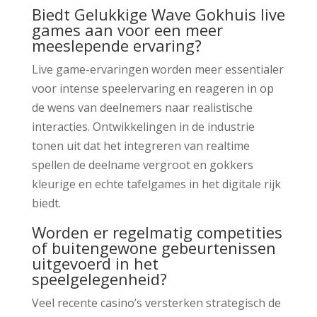
Biedt Gelukkige Wave Gokhuis live
games aan voor een meer
meeslepende ervaring?
Live game-ervaringen worden meer essentialer
voor intense speelervaring en reageren in op
de wens van deelnemers naar realistische
interacties. Ontwikkelingen in de industrie
tonen uit dat het integreren van realtime
spellen de deelname vergroot en gokkers
kleurige en echte tafelgames in het digitale rijk
biedt.
Worden er regelmatig competities
of buitengewone gebeurtenissen
uitgevoerd in het
speelgelegenheid?
Veel recente casino’s versterken strategisch de