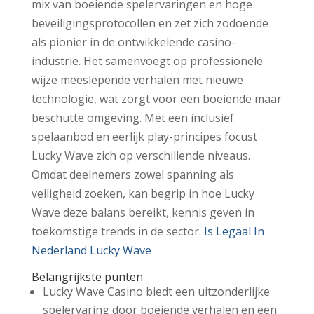
mix van boeiende spelervaringen en hoge
beveiligingsprotocollen en zet zich zodoende
als pionier in de ontwikkelende casino-
industrie. Het samenvoegt op professionele
wijze meeslepende verhalen met nieuwe
technologie, wat zorgt voor een boeiende maar
beschutte omgeving. Met een inclusief
spelaanbod en eerlijk play-principes focust
Lucky Wave zich op verschillende niveaus.
Omdat deelnemers zowel spanning als
veiligheid zoeken, kan begrip in hoe Lucky
Wave deze balans bereikt, kennis geven in
toekomstige trends in de sector.
Is Legaal In
Nederland Lucky Wave
Belangrijkste punten
Lucky Wave Casino biedt een uitzonderlijke
spelervaring door boeiende verhalen en een