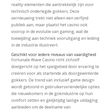
reality-elementen die aantrekkelijk zijn voor
technisch onderlegde gokkers. Deze
vernieuwing trekt niet alleen een verfijnd
publiek aan, maar plaatst het casino ook
voorop in de evolutie van gaming, wat de
toewijding aan techniek vooruitgang en leiding
in de industrie illustreert.
Geschikt voor iedere niveaus van vaardigheid
Fortunate Wave Casino richt zichzelf
doelgericht op het spelgebied door ervaring te
creëren voor als startende als doorgewinterde
gokkers. De trend van inclusief game design
wordt getoond in gebruikersvriendelijke opties
die nieuwkomers in de gokindustrie op hun
comfort zetten en gelijktijdig lastige uitdaging
aanbieden om de deelname van