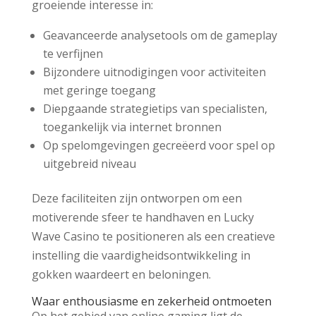
groeiende interesse in:
Geavanceerde analysetools om de gameplay
te verfijnen
Bijzondere uitnodigingen voor activiteiten
met geringe toegang
Diepgaande strategietips van specialisten,
toegankelijk via internet bronnen
Op spelomgevingen gecreëerd voor spel op
uitgebreid niveau
Deze faciliteiten zijn ontworpen om een
motiverende sfeer te handhaven en Lucky
Wave Casino te positioneren als een creatieve
instelling die vaardigheidsontwikkeling in
gokken waardeert en beloningen.
Waar enthousiasme en zekerheid ontmoeten
Op het gebied van online gaming ligt de