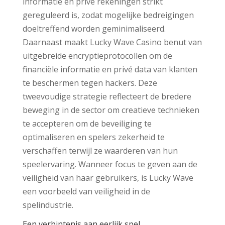
informatie en privé rekeningen strikt
gereguleerd is, zodat mogelijke bedreigingen
doeltreffend worden geminimaliseerd.
Daarnaast maakt Lucky Wave Casino benut van
uitgebreide encryptieprotocollen om de
financiële informatie en privé data van klanten
te beschermen tegen hackers. Deze
tweevoudige strategie reflecteert de bredere
beweging in de sector om creatieve technieken
te accepteren om de beveiliging te
optimaliseren en spelers zekerheid te
verschaffen terwijl ze waarderen van hun
speelervaring. Wanneer focus te geven aan de
veiligheid van haar gebruikers, is Lucky Wave
een voorbeeld van veiligheid in de
spelindustrie.
Een verbintenis aan eerlijk spel