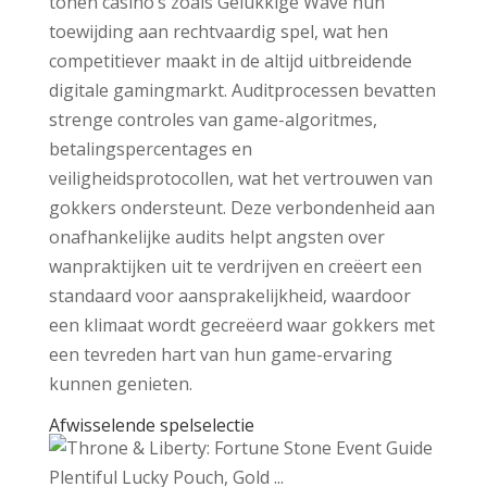
tonen casino’s zoals Gelukkige Wave hun
toewijding aan rechtvaardig spel, wat hen
competitiever maakt in de altijd uitbreidende
digitale gamingmarkt. Auditprocessen bevatten
strenge controles van game-algoritmes,
betalingspercentages en
veiligheidsprotocollen, wat het vertrouwen van
gokkers ondersteunt. Deze verbondenheid aan
onafhankelijke audits helpt angsten over
wanpraktijken uit te verdrijven en creëert een
standaard voor aansprakelijkheid, waardoor
een klimaat wordt gecreëerd waar gokkers met
een tevreden hart van hun game-ervaring
kunnen genieten.
Afwisselende spelselectie