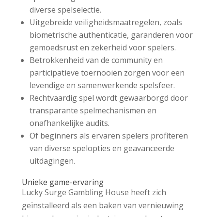
diverse spelselectie.
Uitgebreide veiligheidsmaatregelen, zoals
biometrische authenticatie, garanderen voor
gemoedsrust en zekerheid voor spelers.
Betrokkenheid van de community en
participatieve toernooien zorgen voor een
levendige en samenwerkende spelsfeer.
Rechtvaardig spel wordt gewaarborgd door
transparante spelmechanismen en
onafhankelijke audits.
Of beginners als ervaren spelers profiteren
van diverse spelopties en geavanceerde
uitdagingen.
Unieke game-ervaring
Lucky Surge Gambling House heeft zich
geïnstalleerd als een baken van vernieuwing