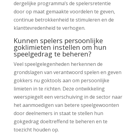
dergelijke programma’s de spelersretentie
door op maat gemaakte voordelen te geven,
continue betrokkenheid te stimuleren en de
klanttevredenheid te verhogen.
Kunnen spelers persoonlijke
goklimieten instellen om hun
speelgedrag te beheren?
Veel speelgelegenheden herkennen de
grondslagen van verantwoord spelen en geven
gokkers nu goktools aan om persoonlijke
limieten in te richten. Deze ontwikkeling
weerspiegelt een verschuiving in de sector naar
het aanmoedigen van betere speelgewoonten
door deelnemers in staat te stellen hun
gokgedrag doeltreffend te beheren en te
toezicht houden op.