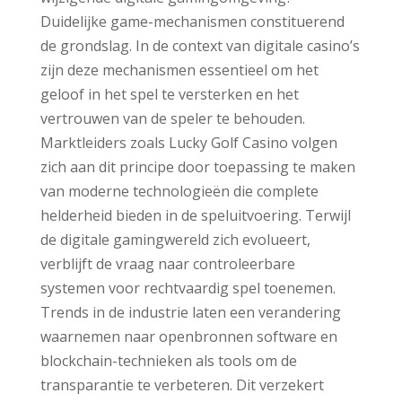
Duidelijke game-mechanismen constituerend
de grondslag. In de context van digitale casino’s
zijn deze mechanismen essentieel om het
geloof in het spel te versterken en het
vertrouwen van de speler te behouden.
Marktleiders zoals Lucky Golf Casino volgen
zich aan dit principe door toepassing te maken
van moderne technologieën die complete
helderheid bieden in de speluitvoering. Terwijl
de digitale gamingwereld zich evolueert,
verblijft de vraag naar controleerbare
systemen voor rechtvaardig spel toenemen.
Trends in de industrie laten een verandering
waarnemen naar openbronnen software en
blockchain-technieken als tools om de
transparantie te verbeteren. Dit verzekert