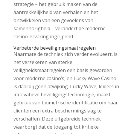
strategie – het gebruik maken van de
aantrekkelijkheid van verhalen en het
ontwikkelen van een gevoelens van
samenhorigheid – verandert de moderne
casino-ervaring ingrijpend.
Verbeterde beveiligingsmaatregelen
Naarmate de techniek zich verder evolueert, is
het verzekeren van sterke
veiligheidsmaatregelen een basis geworden
voor moderne casino’s, en Lucky Wave Casino
is daarbij geen afwijking. Lucky Wave, leiders in
innovatieve beveiligingstechnologie, maakt
gebruik van biometrische identificatie om haar
clienten een extra beschermingslaag te
verschaffen. Deze uitgebreide techniek
waarborgt dat de toegang tot kritieke