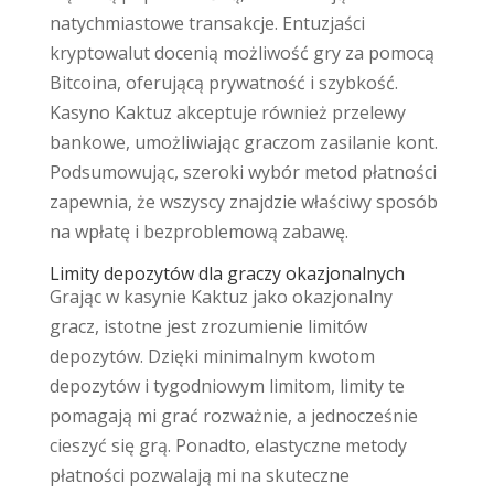
natychmiastowe transakcje. Entuzjaści
kryptowalut docenią możliwość gry za pomocą
Bitcoina, oferującą prywatność i szybkość.
Kasyno Kaktuz akceptuje również przelewy
bankowe, umożliwiając graczom zasilanie kont.
Podsumowując, szeroki wybór metod płatności
zapewnia, że wszyscy znajdzie właściwy sposób
na wpłatę i bezproblemową zabawę.
Limity depozytów dla graczy okazjonalnych
Grając w kasynie Kaktuz jako okazjonalny
gracz, istotne jest zrozumienie limitów
depozytów. Dzięki minimalnym kwotom
depozytów i tygodniowym limitom, limity te
pomagają mi grać rozważnie, a jednocześnie
cieszyć się grą. Ponadto, elastyczne metody
płatności pozwalają mi na skuteczne