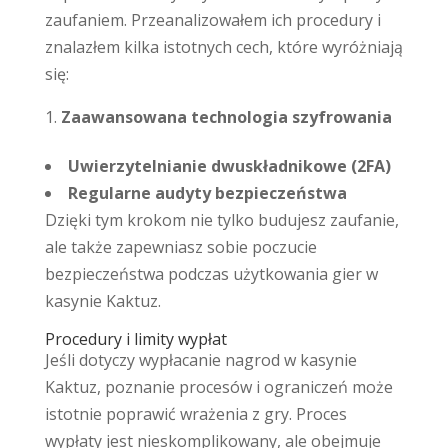
zaufaniem. Przeanalizowałem ich procedury i
znalazłem kilka istotnych cech, które wyróżniają
się:
Zaawansowana technologia szyfrowania
Uwierzytelnianie dwuskładnikowe (2FA)
Regularne audyty bezpieczeństwa
Dzięki tym krokom nie tylko budujesz zaufanie,
ale także zapewniasz sobie poczucie
bezpieczeństwa podczas użytkowania gier w
kasynie Kaktuz.
Procedury i limity wypłat
Jeśli dotyczy wypłacanie nagrod w kasynie
Kaktuz, poznanie procesów i ograniczeń może
istotnie poprawić wrażenia z gry. Proces
wypłaty jest nieskomplikowany, ale obejmuje