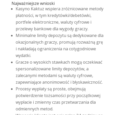
Najważniejsze wnioski
Kasyno Kaktuz wspiera zróżnicowane metody
płatności, w tym kredytówki/debetówki,
portfele elektroniczne, waluty cyfrowe i
przelewy bankowe dla wygody graczy.
Minimalne limity depozytu są dedykowane dla
okazjonalnych graczy, promują rozważną grę
i nakładają ograniczenia na cotygodniowe
wydatki.
Gracze o wysokich stawkach mogą oczekiwać
spersonalizowane limity depozytów, a
zalecanymi metodami są waluty cyfrowe,
zapewniające anonimowość i błyskawiczność.
Procesy wypłaty są proste, obejmują
potwierdzenie tożsamości przy początkowej
wypłacie i zmienny czas przetwarzania dla
odmiennych metod.