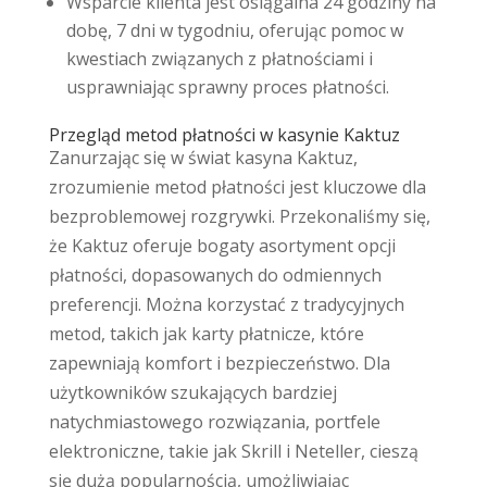
Wsparcie klienta jest osiągalna 24 godziny na
dobę, 7 dni w tygodniu, oferując pomoc w
kwestiach związanych z płatnościami i
usprawniając sprawny proces płatności.
Przegląd metod płatności w kasynie Kaktuz
Zanurzając się w świat kasyna Kaktuz,
zrozumienie metod płatności jest kluczowe dla
bezproblemowej rozgrywki. Przekonaliśmy się,
że Kaktuz oferuje bogaty asortyment opcji
płatności, dopasowanych do odmiennych
preferencji. Można korzystać z tradycyjnych
metod, takich jak karty płatnicze, które
zapewniają komfort i bezpieczeństwo. Dla
użytkowników szukających bardziej
natychmiastowego rozwiązania, portfele
elektroniczne, takie jak Skrill i Neteller, cieszą
się dużą popularnością, umożliwiając