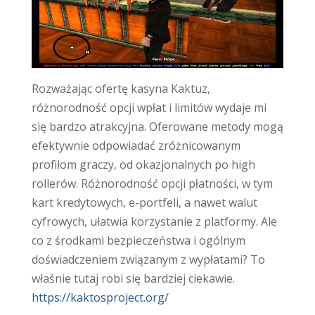
Rozważając ofertę kasyna Kaktuz,
różnorodność opcji wpłat i limitów wydaje mi
się bardzo atrakcyjna. Oferowane metody mogą
efektywnie odpowiadać zróżnicowanym
profilom graczy, od okazjonalnych po high
rollerów. Różnorodność opcji płatności, w tym
kart kredytowych, e-portfeli, a nawet walut
cyfrowych, ułatwia korzystanie z platformy. Ale
co z środkami bezpieczeństwa i ogólnym
doświadczeniem związanym z wypłatami? To
właśnie tutaj robi się bardziej ciekawie.
https://kaktosproject.org/