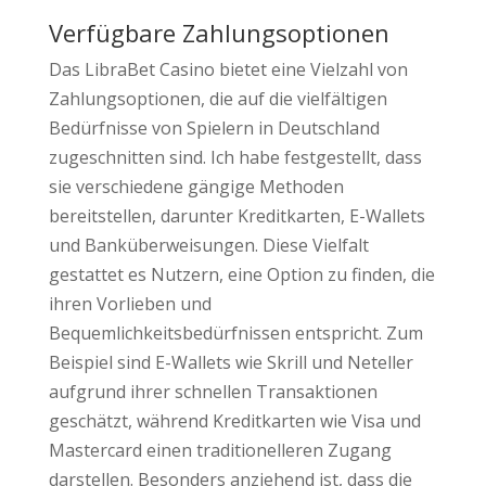
Verfügbare Zahlungsoptionen
Das LibraBet Casino bietet eine Vielzahl von
Zahlungsoptionen, die auf die vielfältigen
Bedürfnisse von Spielern in Deutschland
zugeschnitten sind. Ich habe festgestellt, dass
sie verschiedene gängige Methoden
bereitstellen, darunter Kreditkarten, E-Wallets
und Banküberweisungen. Diese Vielfalt
gestattet es Nutzern, eine Option zu finden, die
ihren Vorlieben und
Bequemlichkeitsbedürfnissen entspricht. Zum
Beispiel sind E-Wallets wie Skrill und Neteller
aufgrund ihrer schnellen Transaktionen
geschätzt, während Kreditkarten wie Visa und
Mastercard einen traditionelleren Zugang
darstellen. Besonders anziehend ist, dass die