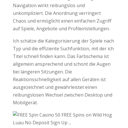
Navigation wirkt reibungslos und
unkompliziert. Die Anordnung verringert
Chaos und ermöglicht einen einfachen Zugriff
auf Spiele, Angebote und Profileinstellungen.
Ich schätze die Kategorisierung der Spiele nach
Typ und die effiziente Suchfunktion, mit der ich
Titel schnell finden kann. Das Farbschema ist
allgemein ansprechend und schont die Augen
bei längeren Sitzungen. Die
Reaktionsschnelligkeit auf allen Geräten ist
ausgezeichnet und gewährleistet einen
reibungslosen Wechsel zwischen Desktop und
Mobilgerät.