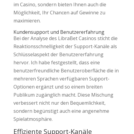
im Casino, sondern bieten Ihnen auch die
Möglichkeit, Ihr Chancen auf Gewinne zu
maximieren.
Kundensupport und Benutzererfahrung
Bei der Analyse des LibraBet Casinos sticht die
Reaktionsschnelligkeit der Support-Kanäle als
Schlüsselaspekt der Benutzererfahrung
hervor. Ich habe festgestellt, dass eine
benutzerfreundliche Benutzeroberfläche die in
mehreren Sprachen verfügbaren Support-
Optionen ergänzt und so einem breiten
Publikum zugänglich macht. Diese Mischung
verbessert nicht nur den Bequemlichkeit,
sondern begünstigt auch eine angenehme
Spielatmosphäre.
Effiziente Support-Kanäle