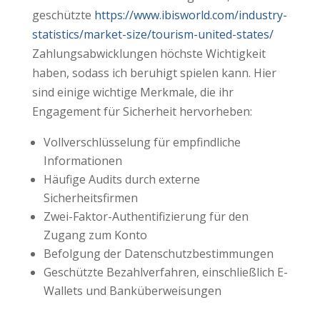
geschützte
https://www.ibisworld.com/industry-
statistics/market-size/tourism-united-states/
Zahlungsabwicklungen höchste Wichtigkeit
haben, sodass ich beruhigt spielen kann. Hier
sind einige wichtige Merkmale, die ihr
Engagement für Sicherheit hervorheben:
Vollverschlüsselung für empfindliche
Informationen
Häufige Audits durch externe
Sicherheitsfirmen
Zwei-Faktor-Authentifizierung für den
Zugang zum Konto
Befolgung der Datenschutzbestimmungen
Geschützte Bezahlverfahren, einschließlich E-
Wallets und Banküberweisungen