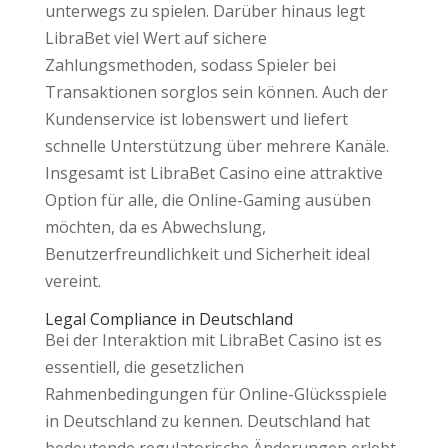
unterwegs zu spielen. Darüber hinaus legt
LibraBet viel Wert auf sichere
Zahlungsmethoden, sodass Spieler bei
Transaktionen sorglos sein können. Auch der
Kundenservice ist lobenswert und liefert
schnelle Unterstützung über mehrere Kanäle.
Insgesamt ist LibraBet Casino eine attraktive
Option für alle, die Online-Gaming ausüben
möchten, da es Abwechslung,
Benutzerfreundlichkeit und Sicherheit ideal
vereint.
Legal Compliance in Deutschland
Bei der Interaktion mit LibraBet Casino ist es
essentiell, die gesetzlichen
Rahmenbedingungen für Online-Glücksspiele
in Deutschland zu kennen. Deutschland hat
bedeutende regulatorische Änderungen erlebt,