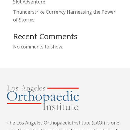
Slot Adventure
Thunderstrike Currency Harnessing the Power
of Storms
Recent Comments
No comments to show.
The Los Angeles Orthopaedic Institute (LAOI) is one