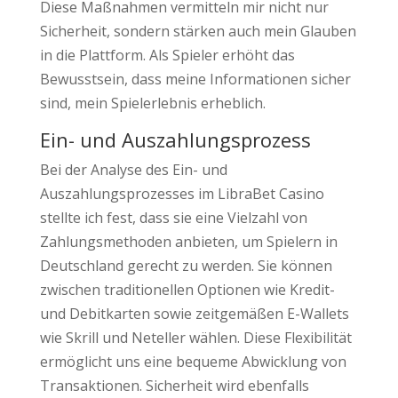
Diese Maßnahmen vermitteln mir nicht nur
Sicherheit, sondern stärken auch mein Glauben
in die Plattform. Als Spieler erhöht das
Bewusstsein, dass meine Informationen sicher
sind, mein Spielerlebnis erheblich.
Ein- und Auszahlungsprozess
Bei der Analyse des Ein- und
Auszahlungsprozesses im LibraBet Casino
stellte ich fest, dass sie eine Vielzahl von
Zahlungsmethoden anbieten, um Spielern in
Deutschland gerecht zu werden. Sie können
zwischen traditionellen Optionen wie Kredit-
und Debitkarten sowie zeitgemäßen E-Wallets
wie Skrill und Neteller wählen. Diese Flexibilität
ermöglicht uns eine bequeme Abwicklung von
Transaktionen. Sicherheit wird ebenfalls