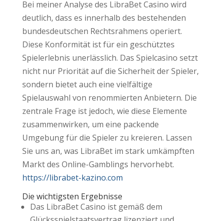
Bei meiner Analyse des LibraBet Casino wird
deutlich, dass es innerhalb des bestehenden
bundesdeutschen Rechtsrahmens operiert.
Diese Konformität ist für ein geschütztes
Spielerlebnis unerlässlich. Das Spielcasino setzt
nicht nur Priorität auf die Sicherheit der Spieler,
sondern bietet auch eine vielfältige
Spielauswahl von renommierten Anbietern. Die
zentrale Frage ist jedoch, wie diese Elemente
zusammenwirken, um eine packende
Umgebung für die Spieler zu kreieren. Lassen
Sie uns an, was LibraBet im stark umkämpften
Markt des Online-Gamblings hervorhebt.
https://librabet-kazino.com
Die wichtigsten Ergebnisse
Das LibraBet Casino ist gemäß dem
Glücksspielstaatsvertrag lizenziert und