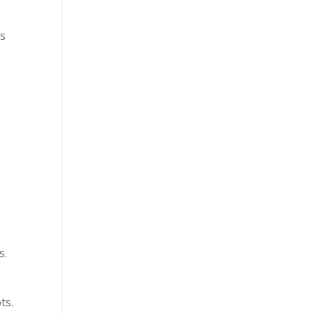
ns
s.
ts.