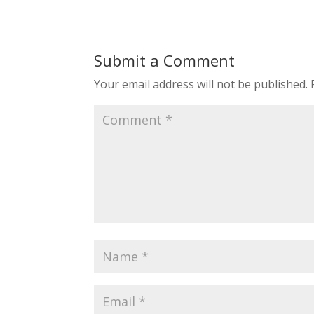
Submit a Comment
Your email address will not be published.