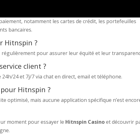
aiement, notamment les cartes de crédit, les portefeuilles
nts bancaires.
r Hitnspin ?
s régulièrement pour assurer leur équité et leur transparenc
ervice client ?
 24h/24 et 7j/7 via chat en direct, email et téléphone.
e pour Hitnspin ?
site optimisé, mais aucune application spécifique n’est encor
illeur moment pour essayer le
Hitnspin Casino
et découvrir p
igne.