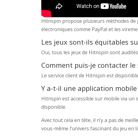
Hitnspin propose plusieurs méthodes de p
électroniques comme PayPal et les vireme
Les jeux sont-ils équitables su
Oui, tous les jeux de Hitnspin sont audité
Comment puis-je contacter le s
Le service client de Hitnspin est disponible
Y a-t-il une application mobil
Hitnspin est accessible sur mobile via un 
disponible.
Avec tout cela en tête, il n’y a pas de me
vous-même l’univers fascinant du jeu en l