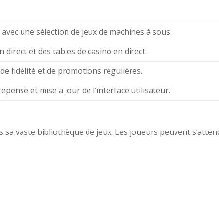
avec une sélection de jeux de machines à sous.
 direct et des tables de casino en direct.
e fidélité et de promotions régulières.
ensé et mise à jour de l’interface utilisateur.
s sa vaste bibliothèque de jeux. Les joueurs peuvent s’atten