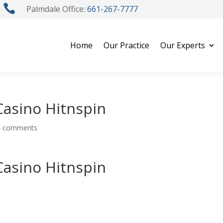

Palmdale Office:
661-267-7777
Home
Our Practice
Our Experts
Casino Hitnspin
0 comments
Casino Hitnspin