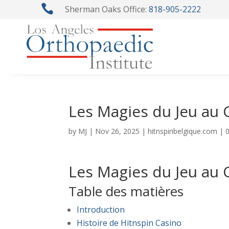

Sherman Oaks Office:
818-905-2222
Les Magies du Jeu au 
by
MJ
|
Nov 26, 2025
|
hitnspinbelgique.com
|
Les Magies du Jeu au 
Table des matières
Introduction
Histoire de Hitnspin Casino