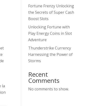
Fortune Frenzy Unlocking
the Secrets of Super Cash
Boost Slots
Unlocking Fortune with
Play Energy Coins in Slot
Adventure
 et
Thunderstrike Currency
ce
Harnessing the Power of
 de
Storms
Recent
Comments
 la
No comments to show.
tion