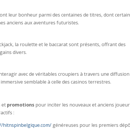
nt leur bonheur parmi des centaines de titres, dont certai
hes anciens aux aventures futuristes.
kjack, la roulette et le baccarat sont présents, offrant des
gains divers.
nteragir avec de véritables croupiers à travers une diffusion
immersive semblable à celle des casinos terrestres.
s
et
promotions
pour inciter les nouveaux et anciens joueur
ctifs :
://hitnspinbelgique.com/
généreuses pour les premiers dépô