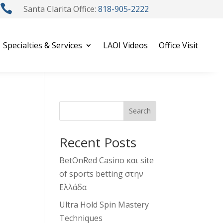

Santa Clarita Office:
818-905-2222
Specialties & Services
LAOI Videos
Office Visit
Search
Recent Posts
BetOnRed Casino και site
of sports betting στην
Ελλάδα
Ultra Hold Spin Mastery
Techniques