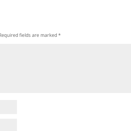
Required fields are marked
*