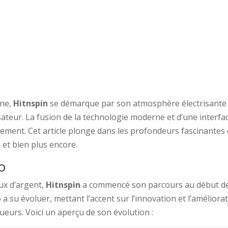
gne,
Hitnspin
se démarque par son atmosphère électrisante
ateur. La fusion de la technologie moderne et d’une interfa
ssement. Cet article plonge dans les profondeurs fascinantes
, et bien plus encore.
o
ux d’argent,
Hitnspin
a commencé son parcours au début de
o a su évoluer, mettant l’accent sur l’innovation et l’améliora
oueurs. Voici un aperçu de son évolution :