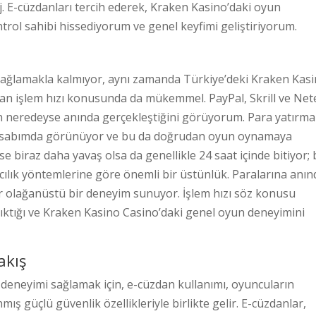
j. E-cüzdanları tercih ederek, Kraken Kasino’daki oyun
rol sahibi hissediyorum ve genel keyfimi geliştiriyorum.
 sağlamakla kalmıyor, aynı zamanda Türkiye’deki Kraken Kas
olan işlem hızı konusunda da mükemmel. PayPal, Skrill ve Nete
rin neredeyse anında gerçekleştiğini görüyorum. Para yatırma
e hesabımda görünüyor ve bu da doğrudan oyun oynamaya
e biraz daha yavaş olsa da genellikle 24 saat içinde bitiyor;
ılık yöntemlerine göre önemli bir üstünlük. Paralarına anın
r olağanüstü bir deneyim sunuyor. İşlem hızı söz konusu
ıktığı ve Kraken Kasino Casino’daki genel oyun deneyimini
akış
deneyimi sağlamak için, e-cüzdan kullanımı, oyuncuların
ış güçlü güvenlik özellikleriyle birlikte gelir. E-cüzdanlar,