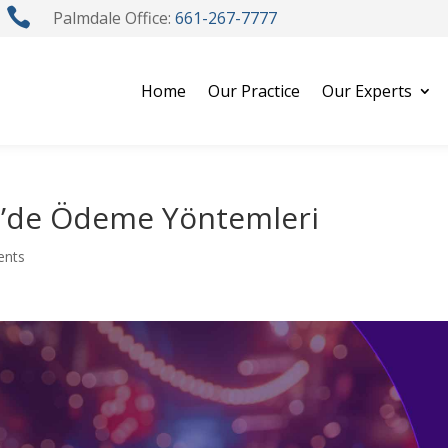

Palmdale Office:
661-267-7777
Home
Our Practice
Our Experts
e’de Ödeme Yöntemleri
ents