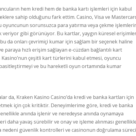
ncuların hem kredi hem de banka kartı işlemleri için kabul
neklere sahip olduğunu fark ettim. Casino, Visa ve Mastercar
ğu oyuncunun sorunsuzca para yatırma veya çekme işlemleri
k veriyor gibi görünüyor. Bu kartlar, yaygın küresel erişimler
 bu da onları çevrimiçi kumar için sağlam bir seçenek haline
 ve paraya hızlı erişim sağlayan e-cüzdan bağlantılı kart
 Kasino’nun çeşitli kart türlerini kabul etmesi, oyuncu
i basitleştirmeyi ve bu hareketli oyun ortamında kumar
alar da, Kraken Kasino Casino’da kredi ve banka kartları için
etmek için çok kritiktir. Deneyimlerime göre, kredi ve banka
 genellikle anında işlenir ve neredeyse anında oynamaya
eri daha yavaş sürebilir ve onay ve işleme alınması genellikl
ıca nedeni güvenlik kontrolleri ve casinonun doğrulama süreci