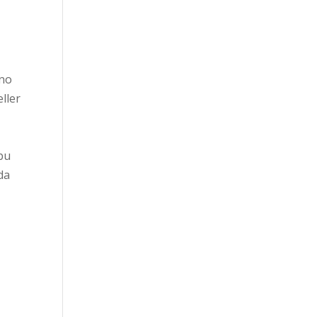
ino
ller
 bu
da