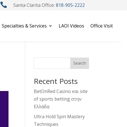

Santa Clarita Office:
818-905-2222
Specialties & Services
LAOI Videos
Office Visit
Search
Recent Posts
BetOnRed Casino και site
of sports betting στην
Ελλάδα
Ultra Hold Spin Mastery
Techniques