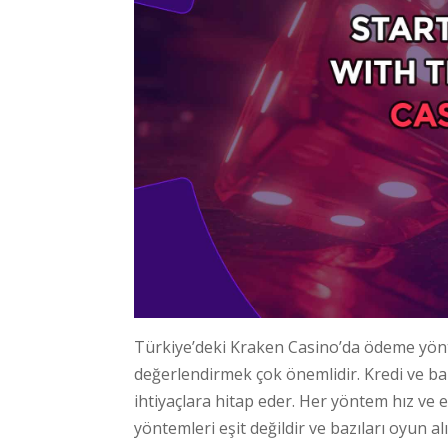
Türkiye’deki Kraken Casino’da ödeme yönte
değerlendirmek çok önemlidir. Kredi ve ban
ihtiyaçlara hitap eder. Her yöntem hız ve
yöntemleri eşit değildir ve bazıları oyun al