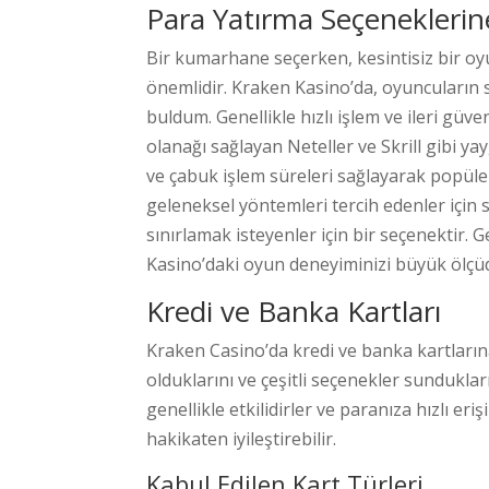
Para Yatırma Seçeneklerin
Bir kumarhane seçerken, kesintisiz bir o
önemlidir. Kraken Kasino’da, oyuncuların s
buldum. Genellikle hızlı işlem ve ileri güv
olanağı sağlayan Neteller ve Skrill gibi y
ve çabuk işlem süreleri sağlayarak popüler
geleneksel yöntemleri tercih edenler için 
sınırlamak isteyenler için bir seçenektir
Kasino’daki oyun deneyiminizi büyük ölçüde
Kredi ve Banka Kartları
Kraken Casino’da kredi ve banka kartların
olduklarını ve çeşitli seçenekler sundukları
genellikle etkilidirler ve paranıza hızlı e
hakikaten iyileştirebilir.
Kabul Edilen Kart Türleri