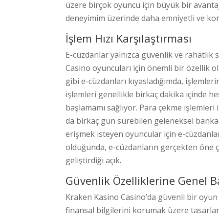
üzere birçok oyuncu için büyük bir avanta
deneyimim üzerinde daha emniyetli ve kont
İşlem Hızı Karşılaştırması
E-cüzdanlar yalnızca güvenlik ve rahatlık
Casino oyuncuları için önemli bir özellik 
gibi e-cüzdanları kıyasladığımda, işlemle
işlemleri genellikle birkaç dakika içind
başlamamı sağlıyor. Para çekme işlemleri is
da birkaç gün sürebilen geleneksel bankac
erişmek isteyen oyuncular için e-cüzdanla
olduğunda, e-cüzdanların gerçekten öne ç
geliştirdiği açık.
Güvenlik Özelliklerine Genel B
Kraken Kasino Casino’da güvenli bir oyun 
finansal bilgilerini korumak üzere tasarlanm