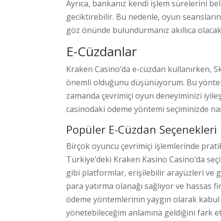
Ayrıca, bankanız kendi işlem sürelerini be
geciktirebilir. Bu nedenle, oyun seansları
göz önünde bulundurmanız akıllıca olacakt
E-Cüzdanlar
Kraken Casino’da e-cüzdan kullanırken, S
önemli olduğunu düşünüyorum. Bu yöntemle
zamanda çevrimiçi oyun deneyiminizi iyileş
casinodaki ödeme yöntemi seçiminizde nasıl 
Popüler E-Cüzdan Seçenekleri
Birçok oyuncu çevrimiçi işlemlerinde prat
Türkiye’deki Kraken Kasino Casino’da seçi
gibi platformlar, erişilebilir arayüzleri ve 
para yatırma olanağı sağlıyor ve hassas fi
ödeme yöntemlerinin yaygın olarak kabul 
yönetebileceğim anlamına geldiğini fark e