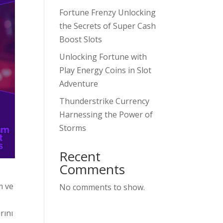
Fortune Frenzy Unlocking
the Secrets of Super Cash
Boost Slots
Unlocking Fortune with
Play Energy Coins in Slot
Adventure
Thunderstrike Currency
Harnessing the Power of
Storms
Recent
Comments
m ve
No comments to show.
rını