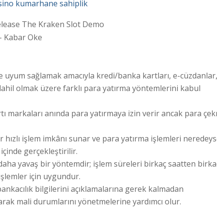
sino kumarhane sahiplik
e uyum sağlamak amacıyla kredi/banka kartları, e-cüzdanlar
dahil olmak üzere farklı para yatırma yöntemlerini kabul
rtı markaları anında para yatırmaya izin verir ancak para çe
ar hızlı işlem imkânı sunar ve para yatırma işlemleri neredey
çinde gerçekleştirilir.
daha yavaş bir yöntemdir; işlem süreleri birkaç saatten birka
şlemler için uygundur.
bankacılık bilgilerini açıklamalarına gerek kalmadan
yarak mali durumlarını yönetmelerine yardımcı olur.