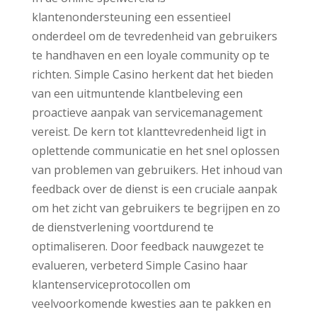
klantenondersteuning een essentieel
onderdeel om de tevredenheid van gebruikers
te handhaven en een loyale community op te
richten. Simple Casino herkent dat het bieden
van een uitmuntende klantbeleving een
proactieve aanpak van servicemanagement
vereist. De kern tot klanttevredenheid ligt in
oplettende communicatie en het snel oplossen
van problemen van gebruikers. Het inhoud van
feedback over de dienst is een cruciale aanpak
om het zicht van gebruikers te begrijpen en zo
de dienstverlening voortdurend te
optimaliseren. Door feedback nauwgezet te
evalueren, verbeterd Simple Casino haar
klantenserviceprotocollen om
veelvoorkomende kwesties aan te pakken en