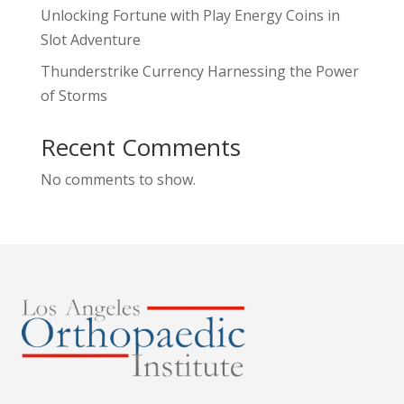
Unlocking Fortune with Play Energy Coins in
Slot Adventure
Thunderstrike Currency Harnessing the Power
of Storms
Recent Comments
No comments to show.