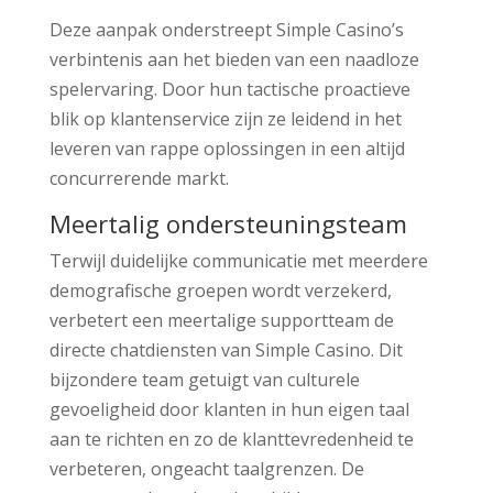
Deze aanpak onderstreept Simple Casino’s
verbintenis aan het bieden van een naadloze
spelervaring. Door hun tactische proactieve
blik op klantenservice zijn ze leidend in het
leveren van rappe oplossingen in een altijd
concurrerende markt.
Meertalig ondersteuningsteam
Terwijl duidelijke communicatie met meerdere
demografische groepen wordt verzekerd,
verbetert een meertalige supportteam de
directe chatdiensten van Simple Casino. Dit
bijzondere team getuigt van culturele
gevoeligheid door klanten in hun eigen taal
aan te richten en zo de klanttevredenheid te
verbeteren, ongeacht taalgrenzen. De