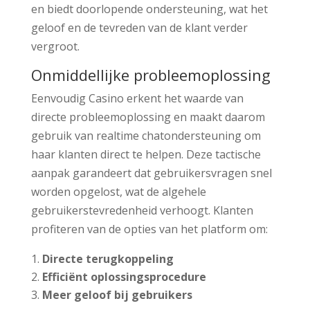
en biedt doorlopende ondersteuning, wat het
geloof en de tevreden van de klant verder
vergroot.
Onmiddellijke probleemoplossing
Eenvoudig Casino erkent het waarde van
directe probleemoplossing en maakt daarom
gebruik van realtime chatondersteuning om
haar klanten direct te helpen. Deze tactische
aanpak garandeert dat gebruikersvragen snel
worden opgelost, wat de algehele
gebruikerstevredenheid verhoogt. Klanten
profiteren van de opties van het platform om:
Directe terugkoppeling
Efficiënt oplossingsprocedure
Meer geloof bij gebruikers