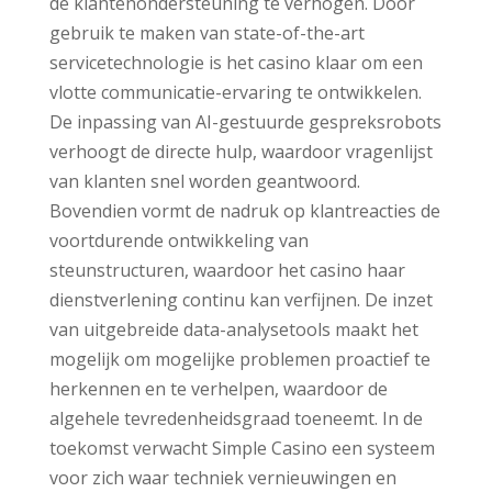
de klantenondersteuning te verhogen. Door
gebruik te maken van state-of-the-art
servicetechnologie is het casino klaar om een
vlotte communicatie-ervaring te ontwikkelen.
De inpassing van AI-gestuurde gespreksrobots
verhoogt de directe hulp, waardoor vragenlijst
van klanten snel worden geantwoord.
Bovendien vormt de nadruk op klantreacties de
voortdurende ontwikkeling van
steunstructuren, waardoor het casino haar
dienstverlening continu kan verfijnen. De inzet
van uitgebreide data-analysetools maakt het
mogelijk om mogelijke problemen proactief te
herkennen en te verhelpen, waardoor de
algehele tevredenheidsgraad toeneemt. In de
toekomst verwacht Simple Casino een systeem
voor zich waar techniek vernieuwingen en