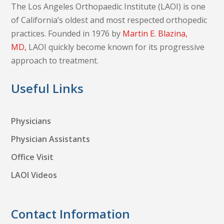
The Los Angeles Orthopaedic Institute (LAOI) is one
of California’s oldest and most respected orthopedic
practices. Founded in 1976 by
Martin E. Blazina,
MD,
LAOI quickly become known for its progressive
approach to treatment.
Useful Links
Physicians
Physician Assistants
Office Visit
LAOI Videos
Contact Information