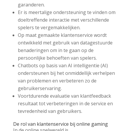
garanderen.
Er is meertalige ondersteuning te vinden om
doeltreffende interactie met verschillende
spelers te vergemakkelijken.
Op maat gemaakte klantenservice wordt
ontwikkeld met gebruik van datagestuurde
benaderingen om in te gaan op de
persoonlijke behoeften van spelers.
Chatbots op basis van AI intelligentie (AI)
ondersteunen bij het onmiddellijk verhelpen
van problemen en verbeteren zo de
gebruikerservaring.
Voortdurende evaluatie van klantfeedback
resultaat tot verbeteringen in de service en
tevredenheid van gebruikers.
De rol van klantenservice bij online gaming
In de online spelwereld is