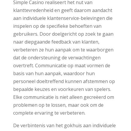
Simple Casino realiseert het nut van
klanttevredenheid en geeft daarom aandacht
aan individuele klantenservice-belevingen die
inspelen op de specifieke behoeften van
gebruikers. Door doelgericht op zoek te gaan
naar diepgaande feedback van klanten,
verbeteren ze hun aanpak om te waarborgen
dat de ondersteuning de verwachtingen
overtreft. Communicatie op maat vormen de
basis van hun aanpak, waardoor hun
personeel doeltreffend kunnen afstemmen op
bepaalde keuzes en voorkeuren van spelers.
Elke communicatie is niet alleen gecreëerd om
problemen op te lossen, maar ook om de
complete ervaring te verbeteren.
De verbintenis van het gokhuis aan individuele