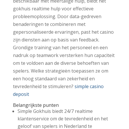
beschikbaar met meertalige hulp, biedt het
gokhuis realtime hulp voor effectieve
probleemoplossing. Door data-gedreven
benaderingen te combineren met
gepersonaliseerde ervaringen, past het casino
zijn diensten aan op basis van feedback.
Grondige training van het personeel en een
nadruk op teamwork versterken hun capaciteit
om te voldoen aan de diverse behoeften van
spelers. Welke strategieën toepassen ze om
een hoog standaard van zekerheid en
tevredenheid te stimuleren?
simple casino
deposit
Belangrijkste punten
Simple Gokhuis biedt 24/7 realtime
klantenservice om de tevredenheid en het
geloof van spelers in Nederland te