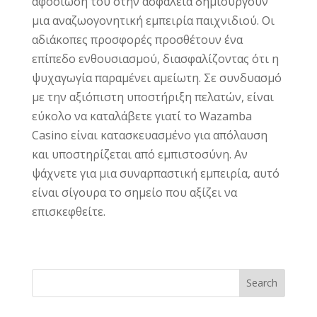
αφοσίωσή του στην ασφάλεια δημιουργούν
μια αναζωογονητική εμπειρία παιχνιδιού. Οι
αδιάκοπες προσφορές προσθέτουν ένα
επίπεδο ενθουσιασμού, διασφαλίζοντας ότι η
ψυχαγωγία παραμένει αμείωτη. Σε συνδυασμό
με την αξιόπιστη υποστήριξη πελατών, είναι
εύκολο να καταλάβετε γιατί το Wazamba
Casino είναι κατασκευασμένο για απόλαυση
και υποστηρίζεται από εμπιστοσύνη. Αν
ψάχνετε για μια συναρπαστική εμπειρία, αυτό
είναι σίγουρα το σημείο που αξίζει να
επισκεφθείτε.
Search