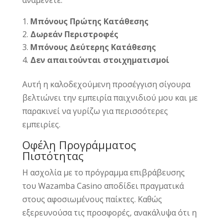
Μπόνους Πρώτης Κατάθεσης
Δωρεάν Περιστροφές
Μπόνους Δεύτερης Κατάθεσης
Δεν απαιτούνται στοιχηματισμοί
Αυτή η καλοδεχούμενη προσέγγιση σίγουρα
βελτιώνει την εμπειρία παιχνιδιού μου και με
παρακινεί να γυρίζω για περισσότερες
εμπειρίες.
Οφέλη Προγράμματος
Πιστότητας
Η ασχολία με το πρόγραμμα επιβράβευσης
του Wazamba Casino αποδίδει πραγματικά
στους αφοσιωμένους παίκτες. Καθώς
εξερευνούσα τις προσφορές, ανακάλυψα ότι η