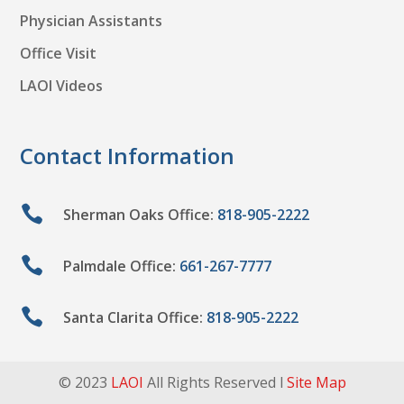
Physician Assistants
Office Visit
LAOI Videos
Contact Information

Sherman Oaks Office:
818-905-2222

Palmdale Office:
661-267-7777

Santa Clarita Office:
818-905-2222
© 2023
LAOI
All Rights Reserved l
Site Map