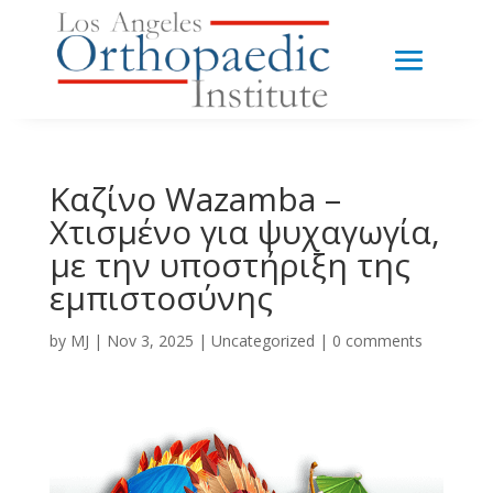
Καζίνο Wazamba –
Χτισμένο για ψυχαγωγία,
με την υποστήριξη της
εμπιστοσύνης
by
MJ
|
Nov 3, 2025
|
Uncategorized
|
0 comments