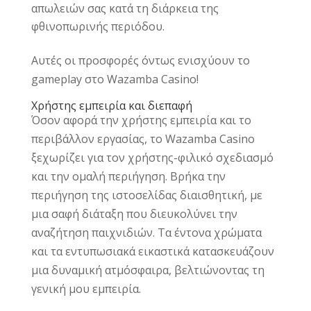
απωλειών σας κατά τη διάρκεια της
φθινοπωρινής περιόδου.
Αυτές οι προσφορές όντως ενισχύουν το
gameplay στο Wazamba Casino!
Χρήστης εμπειρία και διεπαφή
Όσον αφορά την χρήστης εμπειρία και το
περιβάλλον εργασίας, το Wazamba Casino
ξεχωρίζει για τον χρήστης-φιλικό σχεδιασμό
και την ομαλή περιήγηση. Βρήκα την
περιήγηση της ιστοσελίδας διαισθητική, με
μια σαφή διάταξη που διευκολύνει την
αναζήτηση παιχνιδιών. Τα έντονα χρώματα
και τα εντυπωσιακά εικαστικά κατασκευάζουν
μια δυναμική ατμόσφαιρα, βελτιώνοντας τη
γενική μου εμπειρία.