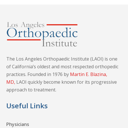
The Los Angeles Orthopaedic Institute (LAOI) is one
of California’s oldest and most respected orthopedic
practices. Founded in 1976 by
Martin E. Blazina,
MD,
LAOI quickly become known for its progressive
approach to treatment.
Useful Links
Physicians