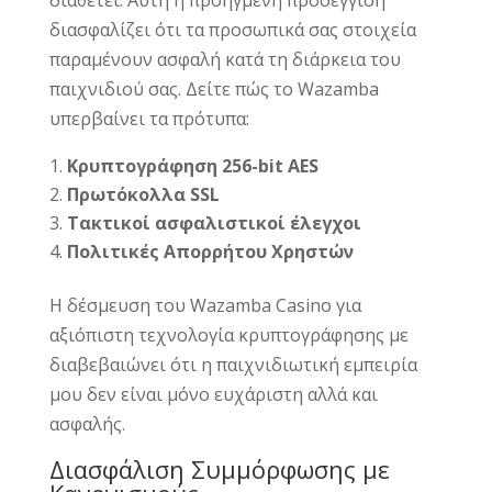
διασφαλίζει ότι τα προσωπικά σας στοιχεία
παραμένουν ασφαλή κατά τη διάρκεια του
παιχνιδιού σας. Δείτε πώς το Wazamba
υπερβαίνει τα πρότυπα:
Κρυπτογράφηση 256-bit AES
Πρωτόκολλα SSL
Τακτικοί ασφαλιστικοί έλεγχοι
Πολιτικές Απορρήτου Χρηστών
Η δέσμευση του Wazamba Casino για
αξιόπιστη τεχνολογία κρυπτογράφησης με
διαβεβαιώνει ότι η παιχνιδιωτική εμπειρία
μου δεν είναι μόνο ευχάριστη αλλά και
ασφαλής.
Διασφάλιση Συμμόρφωσης με