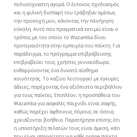
πολυσύχναστη αγορά. Ο έντονος σχεδιασμός
και η φιλική διεπαφή του τράβηξαν αμέσως
την προσοχή μου, κάνοντας την πλοήγηση
εύκολη. Αυτό που πραγματικά εκτιμώ είναι ο
τρόπος με τον οποίο το Wazamba δίνει
προτεραιότητα στην εμπειρία του παίκτη. Για
παράδειγμα, το πρόγραμμα επιβράβευσης
επιβραβεύει τους χρήστες γενναιόδωρα,
ενθαρρύνοντας ένα δυνατό αίσθημα
κοινότητας. Το καζίνο λειτουργεί με έγκυρες
άδειες, παρέχοντας ένα αξιόπιστο περιβάλλον
για τους παίκτες. Επιπλέον, η προσπάθεια του
Wazamba για ασφαλές παιχνίδι είναι σαφής,
καθώς παρέχει άφθονους πόρους σε όσους
χρειάζονται βοήθεια. Παρατήρησα επίσης ότι
η υποστήριξη πελατών τους είναι άμεση, κάτι
που είναι απαραίτητο για κάθε online παίκτη.