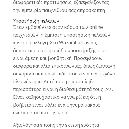
διαφορετικές προτιμήσεις, εξασφαλίζοντας
την εμπειρία παιχνιδιού σας απρόσκοπτη.
Υποστήριξη πελατών
Όταν εμβαθύνετε στον κόσμο των online
παιχνιδιών, η έμπιστη υποστήριξη πελατών
κάνει τη αλλαγή. Στο Wazamba Casino,
διαπίστωσα ότι η ομάδα υποστήριξής τους
είναι άμεση και βοηθητική. Προσφέρουν
διάφορα κανάλια επικοινωνίας, όπως ζωντανή
συνομιλία και email, κάτι που είναι ένα μεγάλο
πλεονέκτημα. Αυτό που με κατέπληξε
περισσότερο είναι η διαθεσιμότητά τους 24/7.
Είναι καθησυχαστικό να γνωρίζεις ότι η
βοήθεια είναι μόλις ένα μήνυμα μακριά,
ανεξάρτητα από την ώρα.
Αξιολόγησα επίσης την εκτενή ενότητα