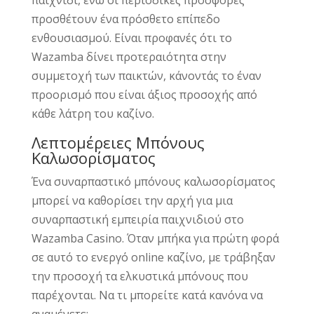
προσθέτουν ένα πρόσθετο επίπεδο
ενθουσιασμού. Είναι προφανές ότι το
Wazamba δίνει προτεραιότητα στην
συμμετοχή των παικτών, κάνοντάς το έναν
προορισμό που είναι άξιος προσοχής από
κάθε λάτρη του καζίνο.
Λεπτομέρειες Μπόνους
Καλωσορίσματος
Ένα συναρπαστικό μπόνους καλωσορίσματος
μπορεί να καθορίσει την αρχή για μια
συναρπαστική εμπειρία παιχνιδιού στο
Wazamba Casino. Όταν μπήκα για πρώτη φορά
σε αυτό το ενεργό online καζίνο, με τράβηξαν
την προσοχή τα ελκυστικά μπόνους που
παρέχονται. Να τι μπορείτε κατά κανόνα να
αναμένετε: