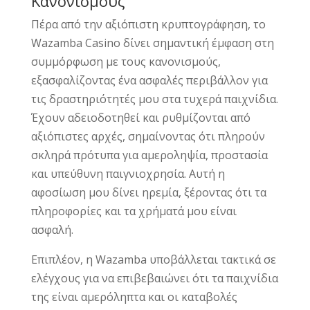
Κανονισμούς
Πέρα από την αξιόπιστη κρυπτογράφηση, το
Wazamba Casino δίνει σημαντική έμφαση στη
συμμόρφωση με τους κανονισμούς,
εξασφαλίζοντας ένα ασφαλές περιβάλλον για
τις δραστηριότητές μου στα τυχερά παιχνίδια.
Έχουν αδειοδοτηθεί και ρυθμίζονται από
αξιόπιστες αρχές, σημαίνοντας ότι πληρούν
σκληρά πρότυπα για αμεροληψία, προστασία
και υπεύθυνη παιγνιοχρησία. Αυτή η
αφοσίωση μου δίνει ηρεμία, ξέροντας ότι τα
πληροφορίες και τα χρήματά μου είναι
ασφαλή.
Επιπλέον, η Wazamba υποβάλλεται τακτικά σε
ελέγχους για να επιβεβαιώνει ότι τα παιχνίδια
της είναι αμερόληπτα και οι καταβολές