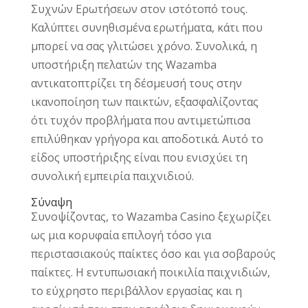
Συχνών Ερωτήσεων στον ιστότοπό τους.
Καλύπτει συνηθισμένα ερωτήματα, κάτι που
μπορεί να σας γλιτώσει χρόνο. Συνολικά, η
υποστήριξη πελατών της Wazamba
αντικατοπτρίζει τη δέσμευσή τους στην
ικανοποίηση των παικτών, εξασφαλίζοντας
ότι τυχόν προβλήματα που αντιμετώπισα
επιλύθηκαν γρήγορα και αποδοτικά. Αυτό το
είδος υποστήριξης είναι που ενισχύει τη
συνολική εμπειρία παιχνιδιού.
Σύναψη
Συνοψίζοντας, το Wazamba Casino ξεχωρίζει
ως μια κορυφαία επιλογή τόσο για
περιστασιακούς παίκτες όσο και για σοβαρούς
παίκτες. Η εντυπωσιακή ποικιλία παιχνιδιών,
το εύχρηστο περιβάλλον εργασίας και η