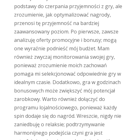
podstawy do czerpania przyjemności z gry, ale
zrozumienie, jak optymalizować nagrody,
przenosi tę przyjemność na bardziej
zaawansowany poziom. Po pierwsze, zawsze
analizuję oferty promocyjne i bonusy; mogą
one wyraźnie podnieść mój budżet. Mam
również zwyczaj monitorowania swojej gry,
ponieważ zrozumienie moich zachowań
pomaga mi selekcjonować odpowiednie gry w
idealnym czasie. Dodatkowo, gra w godzinach
bonusowych może zwiększyć mój potencjał
zarobkowy. Warto również dołączyć do
programu lojalnościowego, ponieważ każdy
spin dodaje się do nagród. Wreszcie, nigdy nie
zaniedbuję o relaksie; podtrzymywanie
harmonijnego podejścia czyni gra jest