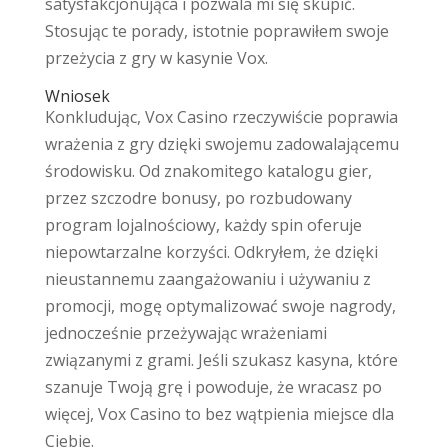
satysfakcjonująca i pozwala mi się skupić.
Stosując te porady, istotnie poprawiłem swoje
przeżycia z gry w kasynie Vox.
Wniosek
Konkludując, Vox Casino rzeczywiście poprawia
wrażenia z gry dzięki swojemu zadowalającemu
środowisku. Od znakomitego katalogu gier,
przez szczodre bonusy, po rozbudowany
program lojalnościowy, każdy spin oferuje
niepowtarzalne korzyści. Odkryłem, że dzięki
nieustannemu zaangażowaniu i używaniu z
promocji, mogę optymalizować swoje nagrody,
jednocześnie przeżywając wrażeniami
związanymi z grami. Jeśli szukasz kasyna, które
szanuje Twoją grę i powoduje, że wracasz po
więcej, Vox Casino to bez wątpienia miejsce dla
Ciebie.