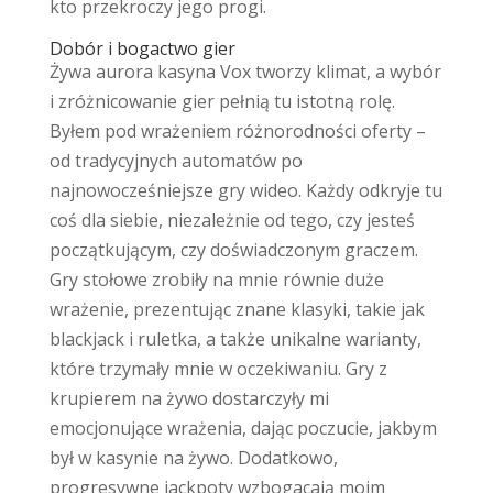
kto przekroczy jego progi.
Dobór i bogactwo gier
Żywa aurora kasyna Vox tworzy klimat, a wybór
i zróżnicowanie gier pełnią tu istotną rolę.
Byłem pod wrażeniem różnorodności oferty –
od tradycyjnych automatów po
najnowocześniejsze gry wideo. Każdy odkryje tu
coś dla siebie, niezależnie od tego, czy jesteś
początkującym, czy doświadczonym graczem.
Gry stołowe zrobiły na mnie równie duże
wrażenie, prezentując znane klasyki, takie jak
blackjack i ruletka, a także unikalne warianty,
które trzymały mnie w oczekiwaniu. Gry z
krupierem na żywo dostarczyły mi
emocjonujące wrażenia, dając poczucie, jakbym
był w kasynie na żywo. Dodatkowo,
progresywne jackpoty wzbogacają moim