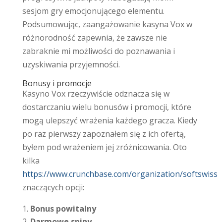
sesjom gry emocjonującego elementu.
Podsumowując, zaangażowanie kasyna Vox w
różnorodność zapewnia, że zawsze nie
zabraknie mi możliwości do poznawania i
uzyskiwania przyjemności.
Bonusy i promocje
Kasyno Vox rzeczywiście odznacza się w
dostarczaniu wielu bonusów i promocji, które
mogą ulepszyć wrażenia każdego gracza. Kiedy
po raz pierwszy zapoznałem się z ich ofertą,
byłem pod wrażeniem jej zróżnicowania. Oto
kilka
https://www.crunchbase.com/organization/softswiss
znaczących opcji:
Bonus powitalny
Darmowe spiny