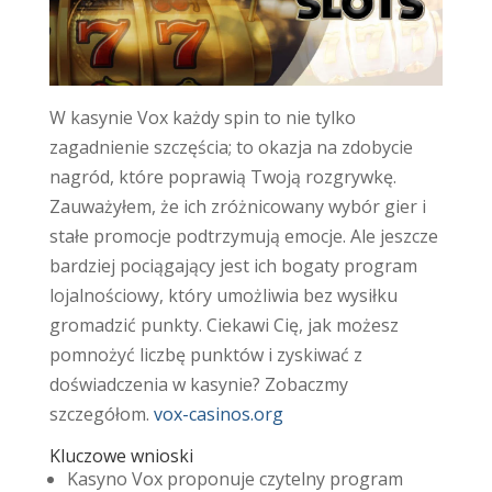
W kasynie Vox każdy spin to nie tylko
zagadnienie szczęścia; to okazja na zdobycie
nagród, które poprawią Twoją rozgrywkę.
Zauważyłem, że ich zróżnicowany wybór gier i
stałe promocje podtrzymują emocje. Ale jeszcze
bardziej pociągający jest ich bogaty program
lojalnościowy, który umożliwia bez wysiłku
gromadzić punkty. Ciekawi Cię, jak możesz
pomnożyć liczbę punktów i zyskiwać z
doświadczenia w kasynie? Zobaczmy
szczegółom.
vox-casinos.org
Kluczowe wnioski
Kasyno Vox proponuje czytelny program