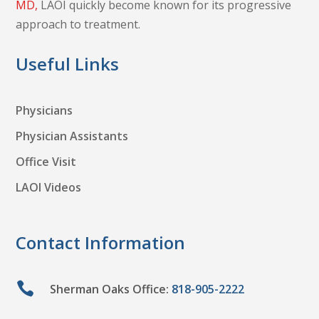
MD,
LAOI quickly become known for its progressive
approach to treatment.
Useful Links
Physicians
Physician Assistants
Office Visit
LAOI Videos
Contact Information

Sherman Oaks Office:
818-905-2222