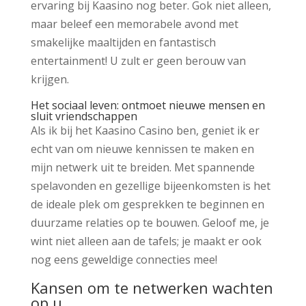
ervaring bij Kaasino nog beter. Gok niet alleen,
maar beleef een memorabele avond met
smakelijke maaltijden en fantastisch
entertainment! U zult er geen berouw van
krijgen.
Het sociaal leven: ontmoet nieuwe mensen en
sluit vriendschappen
Als ik bij het Kaasino Casino ben, geniet ik er
echt van om nieuwe kennissen te maken en
mijn netwerk uit te breiden. Met spannende
spelavonden en gezellige bijeenkomsten is het
de ideale plek om gesprekken te beginnen en
duurzame relaties op te bouwen. Geloof me, je
wint niet alleen aan de tafels; je maakt er ook
nog eens geweldige connecties mee!
Kansen om te netwerken wachten
op u