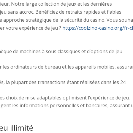
eur. Notre large collection de jeux et les dernières
u sans accroc. Bénéficiez de retraits rapides et fiables,
e approche stratégique de la sécurité du casino. Vous souha
r votre expérience de jeu ?
https://coolzino-casino.org/fr-c
hèque de machines à sous classiques et d’options de jeu
ur les ordinateurs de bureau et les appareils mobiles, assura
és, la plupart des transactions étant réalisées dans les 24
s choix de mise adaptables optimisent l’expérience de jeu.
gent les informations personnelles et bancaires, assurant 
u illimité