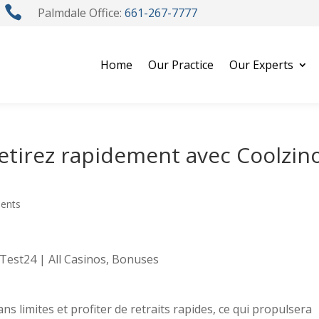

Palmdale Office:
661-267-7777
Home
Our Practice
Our Experts
retirez rapidement avec Coolzin
ents
s limites et profiter de retraits rapides, ce qui propulsera