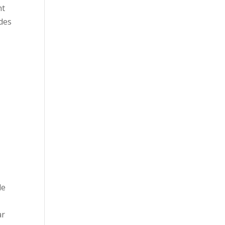
nt
odes
de
ar