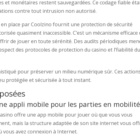
s et monétaires restent sauvegardées. Ce codage fiable étab
ations contre tout intrusion non autorisé.
se en place par Coolzino fournit une protection de sécurité
torisée quasiment inaccessible. C’est un mécanisme efficace
 offrir de jouer en toute sérénité. Des audits périodiques men
spect des protocoles de protection du casino et l’fiabilité d
histiqué pour préserver un milieu numérique sûr. Ces action
u protégée et sécurisée à tout instant.
posées
ne appli mobile pour les parties en mobilité
Casino offre une app mobile pour jouer où que vous vous
ement, mais la structure adaptée de son site internet vous off
où vous avez connexion à Internet.