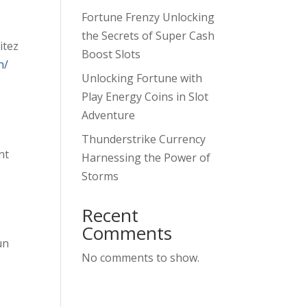
Fortune Frenzy Unlocking
the Secrets of Super Cash
itez
Boost Slots
h/
Unlocking Fortune with
Play Energy Coins in Slot
Adventure
Thunderstrike Currency
nt
Harnessing the Power of
Storms
Recent
Comments
un
No comments to show.