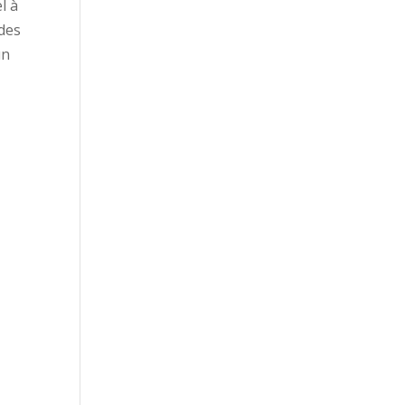
l à
 des
un