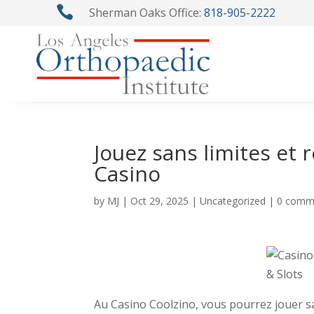

Sherman Oaks Office:
818-905-2222
Jouez sans limites et 
Casino
by
MJ
|
Oct 29, 2025
|
Uncategorized
|
0 comm
Au Casino Coolzino, vous pourrez jouer san