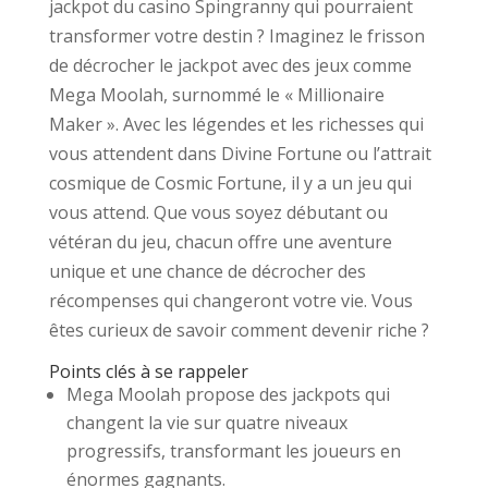
jackpot du casino Spingranny qui pourraient
transformer votre destin ? Imaginez le frisson
de décrocher le jackpot avec des jeux comme
Mega Moolah, surnommé le « Millionaire
Maker ». Avec les légendes et les richesses qui
vous attendent dans Divine Fortune ou l’attrait
cosmique de Cosmic Fortune, il y a un jeu qui
vous attend. Que vous soyez débutant ou
vétéran du jeu, chacun offre une aventure
unique et une chance de décrocher des
récompenses qui changeront votre vie. Vous
êtes curieux de savoir comment devenir riche ?
Points clés à se rappeler
Mega Moolah propose des jackpots qui
changent la vie sur quatre niveaux
progressifs, transformant les joueurs en
énormes gagnants.