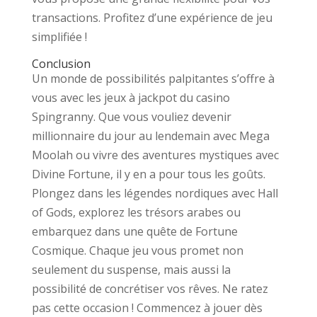
transactions. Profitez d’une expérience de jeu
simplifiée !
Conclusion
Un monde de possibilités palpitantes s’offre à
vous avec les jeux à jackpot du casino
Spingranny. Que vous vouliez devenir
millionnaire du jour au lendemain avec Mega
Moolah ou vivre des aventures mystiques avec
Divine Fortune, il y en a pour tous les goûts.
Plongez dans les légendes nordiques avec Hall
of Gods, explorez les trésors arabes ou
embarquez dans une quête de Fortune
Cosmique. Chaque jeu vous promet non
seulement du suspense, mais aussi la
possibilité de concrétiser vos rêves. Ne ratez
pas cette occasion ! Commencez à jouer dès