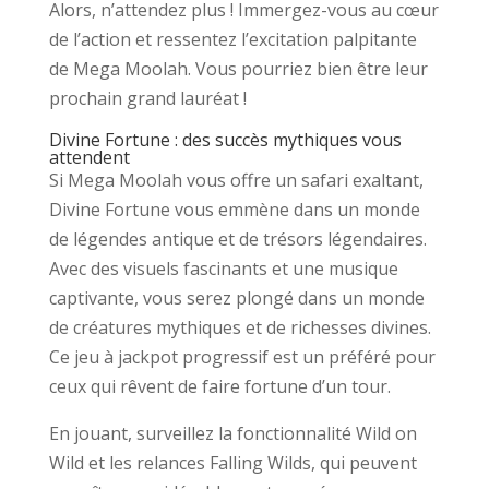
Alors, n’attendez plus ! Immergez-vous au cœur
de l’action et ressentez l’excitation palpitante
de Mega Moolah. Vous pourriez bien être leur
prochain grand lauréat !
Divine Fortune : des succès mythiques vous
attendent
Si Mega Moolah vous offre un safari exaltant,
Divine Fortune vous emmène dans un monde
de légendes antique et de trésors légendaires.
Avec des visuels fascinants et une musique
captivante, vous serez plongé dans un monde
de créatures mythiques et de richesses divines.
Ce jeu à jackpot progressif est un préféré pour
ceux qui rêvent de faire fortune d’un tour.
En jouant, surveillez la fonctionnalité Wild on
Wild et les relances Falling Wilds, qui peuvent