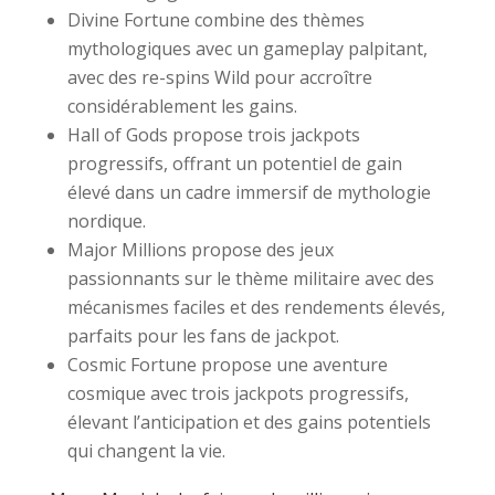
Divine Fortune combine des thèmes
mythologiques avec un gameplay palpitant,
avec des re-spins Wild pour accroître
considérablement les gains.
Hall of Gods propose trois jackpots
progressifs, offrant un potentiel de gain
élevé dans un cadre immersif de mythologie
nordique.
Major Millions propose des jeux
passionnants sur le thème militaire avec des
mécanismes faciles et des rendements élevés,
parfaits pour les fans de jackpot.
Cosmic Fortune propose une aventure
cosmique avec trois jackpots progressifs,
élevant l’anticipation et des gains potentiels
qui changent la vie.