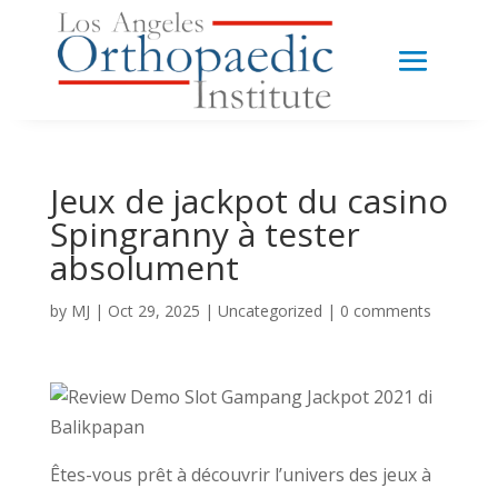
Jeux de jackpot du casino
Spingranny à tester
absolument
by
MJ
|
Oct 29, 2025
|
Uncategorized
|
0 comments
Êtes-vous prêt à découvrir l’univers des jeux à