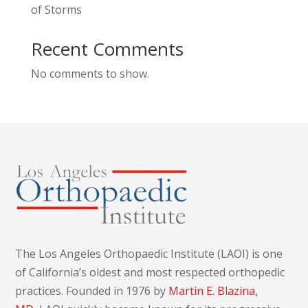
of Storms
Recent Comments
No comments to show.
The Los Angeles Orthopaedic Institute (LAOI) is one
of California’s oldest and most respected orthopedic
practices. Founded in 1976 by
Martin E. Blazina,