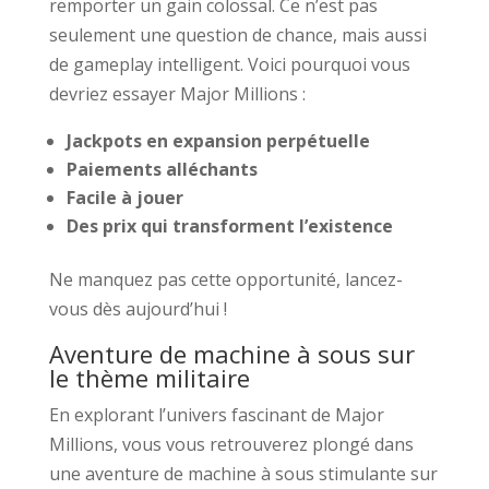
remporter un gain colossal. Ce n’est pas
seulement une question de chance, mais aussi
de gameplay intelligent. Voici pourquoi vous
devriez essayer Major Millions :
Jackpots en expansion perpétuelle
Paiements alléchants
Facile à jouer
Des prix qui transforment l’existence
Ne manquez pas cette opportunité, lancez-
vous dès aujourd’hui !
Aventure de machine à sous sur
le thème militaire
En explorant l’univers fascinant de Major
Millions, vous vous retrouverez plongé dans
une aventure de machine à sous stimulante sur