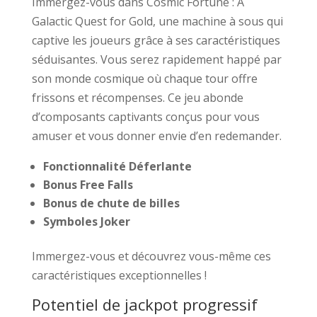
Immergez-vous dans Cosmic Fortune : A
Galactic Quest for Gold, une machine à sous qui
captive les joueurs grâce à ses caractéristiques
séduisantes. Vous serez rapidement happé par
son monde cosmique où chaque tour offre
frissons et récompenses. Ce jeu abonde
d’composants captivants conçus pour vous
amuser et vous donner envie d’en redemander.
Fonctionnalité Déferlante
Bonus Free Falls
Bonus de chute de billes
Symboles Joker
Immergez-vous et découvrez vous-même ces
caractéristiques exceptionnelles !
Potentiel de jackpot progressif