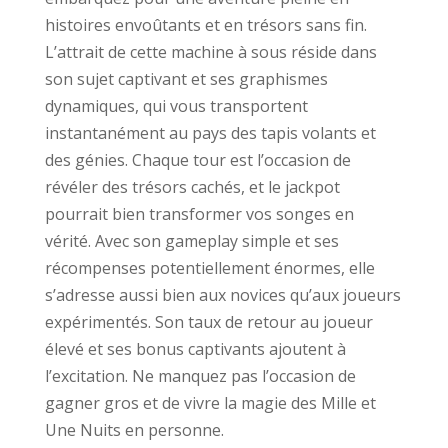
histoires envoûtants et en trésors sans fin.
L’attrait de cette machine à sous réside dans
son sujet captivant et ses graphismes
dynamiques, qui vous transportent
instantanément au pays des tapis volants et
des génies. Chaque tour est l’occasion de
révéler des trésors cachés, et le jackpot
pourrait bien transformer vos songes en
vérité. Avec son gameplay simple et ses
récompenses potentiellement énormes, elle
s’adresse aussi bien aux novices qu’aux joueurs
expérimentés. Son taux de retour au joueur
élevé et ses bonus captivants ajoutent à
l’excitation. Ne manquez pas l’occasion de
gagner gros et de vivre la magie des Mille et
Une Nuits en personne.