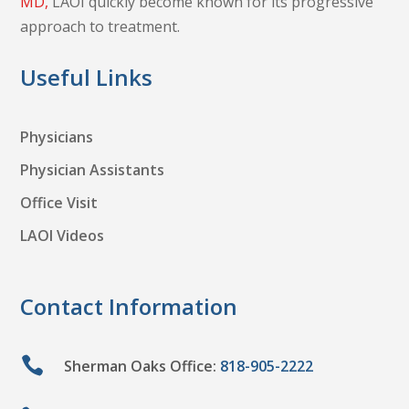
MD,
LAOI quickly become known for its progressive
approach to treatment.
Useful Links
Physicians
Physician Assistants
Office Visit
LAOI Videos
Contact Information

Sherman Oaks Office:
818-905-2222