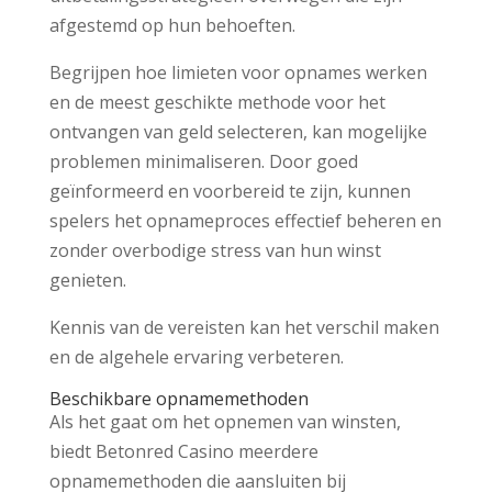
afgestemd op hun behoeften.
Begrijpen hoe limieten voor opnames werken
en de meest geschikte methode voor het
ontvangen van geld selecteren, kan mogelijke
problemen minimaliseren. Door goed
geïnformeerd en voorbereid te zijn, kunnen
spelers het opnameproces effectief beheren en
zonder overbodige stress van hun winst
genieten.
Kennis van de vereisten kan het verschil maken
en de algehele ervaring verbeteren.
Beschikbare opnamemethoden
Als het gaat om het opnemen van winsten,
biedt Betonred Casino meerdere
opnamemethoden die aansluiten bij