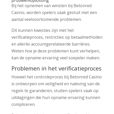
probleemoplossing
Bij het opnemen van winsten bij Betonred
Casino, worden spelers vaak gestuit met een
aantal veelvoorkomende problemen.
Dit kunnen kwesties zijn met het
verificatieproces, restricties op betaalmethoden
en allerlei accountgerelateerde barrières.
Weten hoe je deze problemen kunt verhelpen,
kan de opname-ervaring veel soepeler maken.
Problemen in het verificatieproces
Hoewel het controleproces bij Betonred Casino
is ontworpen om veiligheid en naleving van de
regels te garanderen, stuiten spelers vaak op
uitdagingen die hun opname-ervaring kunnen
compliceren.