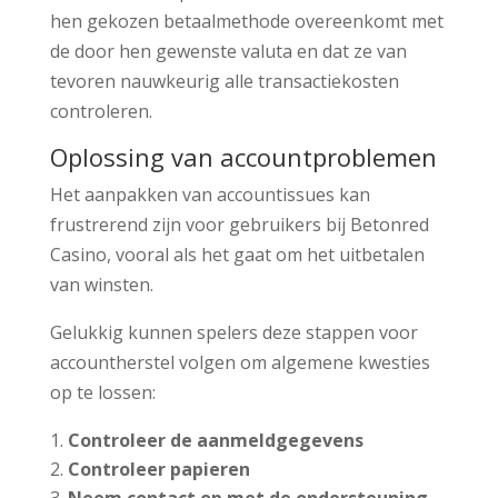
hen gekozen betaalmethode overeenkomt met
de door hen gewenste valuta en dat ze van
tevoren nauwkeurig alle transactiekosten
controleren.
Oplossing van accountproblemen
Het aanpakken van accountissues kan
frustrerend zijn voor gebruikers bij Betonred
Casino, vooral als het gaat om het uitbetalen
van winsten.
Gelukkig kunnen spelers deze stappen voor
accountherstel volgen om algemene kwesties
op te lossen:
Controleer de aanmeldgegevens
Controleer papieren