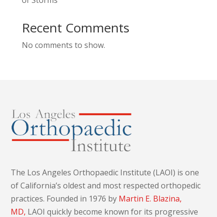
of Storms
Recent Comments
No comments to show.
The Los Angeles Orthopaedic Institute (LAOI) is one
of California’s oldest and most respected orthopedic
practices. Founded in 1976 by
Martin E. Blazina,
MD,
LAOI quickly become known for its progressive