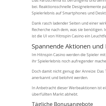
Das Farbschema ist beruhigend und denno
bei. Reaktionsschnelle Designelemente pa
Spielerlebnis auf Smartphones und Deskt
Dank rasch ladender Seiten und einer wir
Recherche nach dem, was sie benötigen. In
ist die UI von Hitnspin Casino ein Leucht
Spannende Aktionen und B
Im Hitnspin Casino werden die Spieler mi
ihr Spielerlebnis noch aufregender mache
Doch damit nicht genug der Anreize: Das 
anerkannt und belohnt werden.
In Anbetracht dieser Werbeaktionen ist e
überfüllten Markt abhebt.
Tägliche Bonusangebote