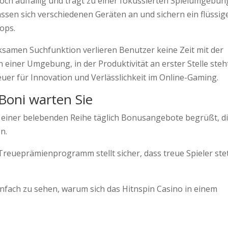
ch auffällig und trägt zu einer fokussierten Spielumgebun
ssen sich verschiedenen Geräten an und sichern ein flüssig
ops.
ksamen Suchfunktion verlieren Benutzer keine Zeit mit der
 einer Umgebung, in der Produktivität an erster Stelle steh
feuer für Innovation und Verlässlichkeit im Online-Gaming.
oni warten Sie
t einer belebenden Reihe täglich Bonusangebote begrüßt, d
n.
Treueprämienprogramm stellt sicher, dass treue Spieler ste
infach zu sehen, warum sich das Hitnspin Casino in einem