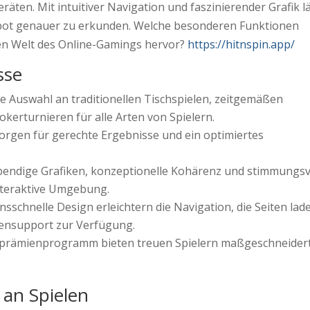
äten. Mit intuitiver Navigation und faszinierender Grafik l
ngebot genauer zu erkunden. Welche besonderen Funktionen
en Welt des Online-Gamings hervor?
https://hitnspin.app/
sse
che Auswahl an traditionellen Tischspielen, zeitgemäßen
kerturnieren für alle Arten von Spielern.
gen für gerechte Ergebnisse und ein optimiertes
ebendige Grafiken, konzeptionelle Kohärenz und stimmungsv
nteraktive Umgebung.
nsschnelle Design erleichtern die Navigation, die Seiten lad
densupport zur Verfügung.
eprämienprogramm bieten treuen Spielern maßgeschneider
an Spielen