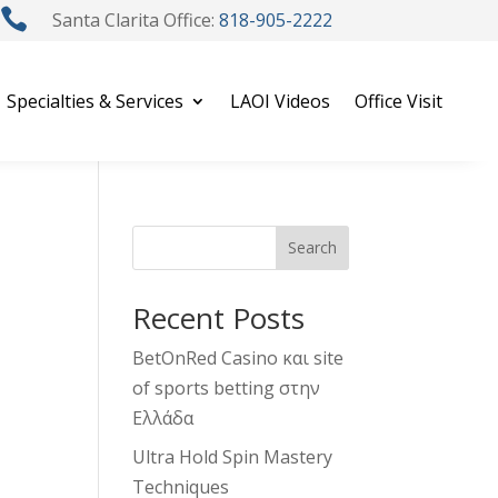

Santa Clarita Office:
818-905-2222
Specialties & Services
LAOI Videos
Office Visit
Search
Recent Posts
BetOnRed Casino και site
of sports betting στην
Ελλάδα
Ultra Hold Spin Mastery
Techniques