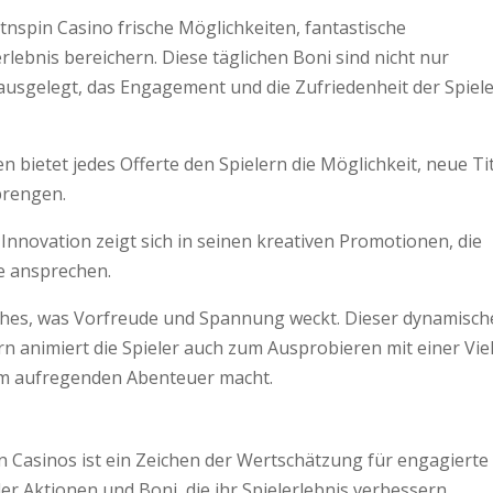
itnspin Casino frische Möglichkeiten, fantastische
rlebnis bereichern. Diese täglichen Boni sind nicht nur
ausgelegt, das Engagement und die Zufriedenheit der Spiel
 bietet jedes Offerte den Spielern die Möglichkeit, neue Ti
prengen.
nnovation zeigt sich in seinen kreativen Promotionen, die
ge ansprechen.
sches, was Vorfreude und Spannung weckt. Dieser dynamisch
rn animiert die Spieler auch zum Ausprobieren mit einer Viel
em aufregenden Abenteuer macht.
Casinos ist ein Zeichen der Wertschätzung für engagierte
r Aktionen und Boni, die ihr Spielerlebnis verbessern.