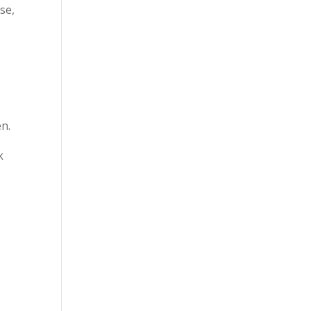
se,
n.
k
t