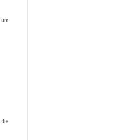
, um
.
 die