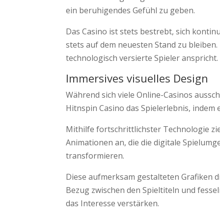
ein beruhigendes Gefühl zu geben.
Das Casino ist stets bestrebt, sich kont
stets auf dem neuesten Stand zu bleiben.
technologisch versierte Spieler anspricht.
Immersives visuelles Design
Während sich viele Online-Casinos ausschl
Hitnspin Casino das Spielerlebnis, indem
Mithilfe fortschrittlichster Technologie z
Animationen an, die die digitale Spielu
transformieren.
Diese aufmerksam gestalteten Grafiken di
Bezug zwischen den Spieltiteln und fessel
das Interesse verstärken.