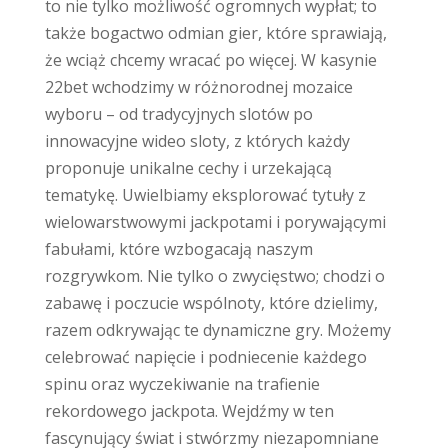
to nie tylko możliwość ogromnych wypłat; to
także bogactwo odmian gier, które sprawiają,
że wciąż chcemy wracać po więcej. W kasynie
22bet wchodzimy w różnorodnej mozaice
wyboru – od tradycyjnych slotów po
innowacyjne wideo sloty, z których każdy
proponuje unikalne cechy i urzekającą
tematykę. Uwielbiamy eksplorować tytuły z
wielowarstwowymi jackpotami i porywającymi
fabułami, które wzbogacają naszym
rozgrywkom. Nie tylko o zwycięstwo; chodzi o
zabawę i poczucie wspólnoty, które dzielimy,
razem odkrywając te dynamiczne gry. Możemy
celebrować napięcie i podniecenie każdego
spinu oraz wyczekiwanie na trafienie
rekordowego jackpota. Wejdźmy w ten
fascynujący świat i stwórzmy niezapomniane