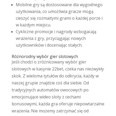
Mobilne gry są dostosowane dla wygodnego
użytkowania, co umożliwia gracze mogą
cieszyć się rozmaitymi grami o każdej porze i
w każdym miejscu.
Cykliczne promocje i nagrody wzbogacają
wrażenia z gry, przyciągając nowych
użytkowników i doceniając stałych.
Różnorodny wybór gier slotowych
Jeśli chodzi o zróżnicowany wybór gier
slotowych w kasynie 22bet, czeka nas niezwykły
skok. Z wieloma tytułów do odkrycia, każdy w
naszej grupie znajdzie coś dla siebie. Od
tradycyjnych automatów owocowych po
emocjonujące wideo sloty z cechami
bonusowymi, każda gra oferuje niepowtarzalne
wrażenia. Nie możemy zatrzymać się od