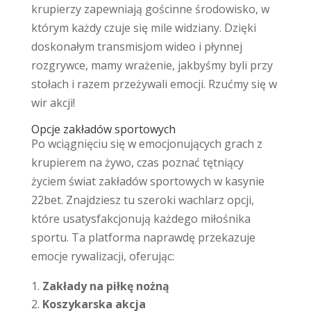
krupierzy zapewniają gościnne środowisko, w
którym każdy czuje się mile widziany. Dzięki
doskonałym transmisjom wideo i płynnej
rozgrywce, mamy wrażenie, jakbyśmy byli przy
stołach i razem przeżywali emocji. Rzućmy się w
wir akcji!
Opcje zakładów sportowych
Po wciągnięciu się w emocjonujących grach z
krupierem na żywo, czas poznać tętniący
życiem świat zakładów sportowych w kasynie
22bet. Znajdziesz tu szeroki wachlarz opcji,
które usatysfakcjonują każdego miłośnika
sportu. Ta platforma naprawdę przekazuje
emocje rywalizacji, oferując:
Zakłady na piłkę nożną
Koszykarska akcja