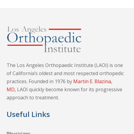
The Los Angeles Orthopaedic Institute (LAOI) is one
of California’s oldest and most respected orthopedic
practices. Founded in 1976 by
Martin E. Blazina,
MD,
LAOI quickly become known for its progressive
approach to treatment.
Useful Links
Physicians