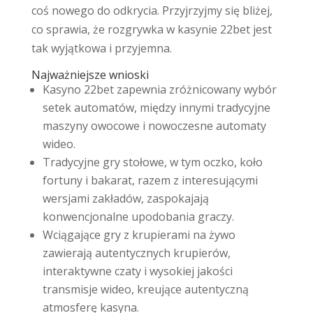
coś nowego do odkrycia. Przyjrzyjmy się bliżej,
co sprawia, że rozgrywka w kasynie 22bet jest
tak wyjątkowa i przyjemna.
Najważniejsze wnioski
Kasyno 22bet zapewnia zróżnicowany wybór
setek automatów, między innymi tradycyjne
maszyny owocowe i nowoczesne automaty
wideo.
Tradycyjne gry stołowe, w tym oczko, koło
fortuny i bakarat, razem z interesującymi
wersjami zakładów, zaspokajają
konwencjonalne upodobania graczy.
Wciągające gry z krupierami na żywo
zawierają autentycznych krupierów,
interaktywne czaty i wysokiej jakości
transmisje wideo, kreujące autentyczną
atmosferę kasyna.