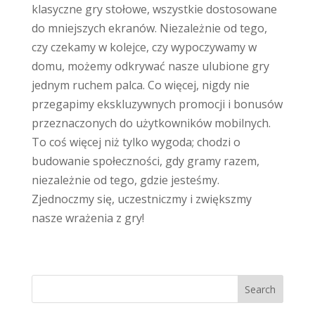
klasyczne gry stołowe, wszystkie dostosowane
do mniejszych ekranów. Niezależnie od tego,
czy czekamy w kolejce, czy wypoczywamy w
domu, możemy odkrywać nasze ulubione gry
jednym ruchem palca. Co więcej, nigdy nie
przegapimy ekskluzywnych promocji i bonusów
przeznaczonych do użytkowników mobilnych.
To coś więcej niż tylko wygoda; chodzi o
budowanie społeczności, gdy gramy razem,
niezależnie od tego, gdzie jesteśmy.
Zjednoczmy się, uczestniczmy i zwiększmy
nasze wrażenia z gry!
Search