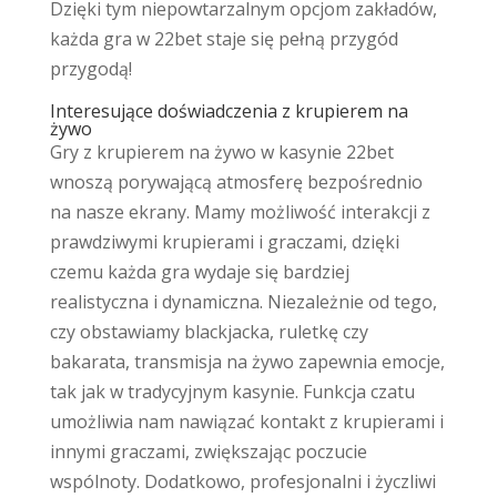
Dzięki tym niepowtarzalnym opcjom zakładów,
każda gra w 22bet staje się pełną przygód
przygodą!
Interesujące doświadczenia z krupierem na
żywo
Gry z krupierem na żywo w kasynie 22bet
wnoszą porywającą atmosferę bezpośrednio
na nasze ekrany. Mamy możliwość interakcji z
prawdziwymi krupierami i graczami, dzięki
czemu każda gra wydaje się bardziej
realistyczna i dynamiczna. Niezależnie od tego,
czy obstawiamy blackjacka, ruletkę czy
bakarata, transmisja na żywo zapewnia emocje,
tak jak w tradycyjnym kasynie. Funkcja czatu
umożliwia nam nawiązać kontakt z krupierami i
innymi graczami, zwiększając poczucie
wspólnoty. Dodatkowo, profesjonalni i życzliwi