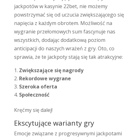
jackpotów w kasynie 22bet, nie możemy
powstrzymać się od uczucia zwiększającego się
napięcia z każdym obrotem. Możliwość na
wygranie przełomowych sum fascynuje nas
wszystkich, dodając dodatkową poziom
anticipacji do naszych wrażeń z gry. Oto, co
sprawia, że te jackpoty stają się tak atrakcyjne:
Zwiększające się nagrody
Rekordowe wygrane
Szeroka oferta
Społeczność
Kręćmy się dalej!
Ekscytujące warianty gry
Emocje związane z progresywnymi jackpotami