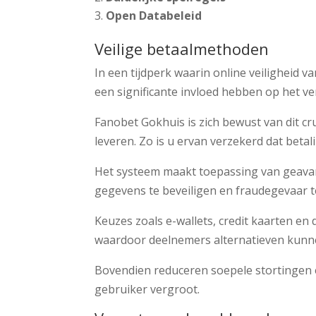
Open Databeleid
Veilige betaalmethoden
In een tijdperk waarin online veiligheid 
een significante invloed hebben op het ve
Fanobet Gokhuis is zich bewust van dit cru
leveren. Zo is u ervan verzekerd dat betali
Het systeem maakt toepassing van geavan
gegevens te beveiligen en fraudegevaar t
Keuzes zoals e-wallets, credit kaarten en 
waardoor deelnemers alternatieven kunne
Bovendien reduceren soepele stortingen 
gebruiker vergroot.