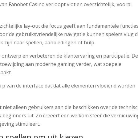
an Fanobet Casino verloopt vlot en overzichtelijk, vooral
chtelijke lay-out die focus geeft aan fundamentele functie
or de gebruiksvriendelijke navigatie kunnen spelers vlug 
k zijn naar spellen, aanbiedingen of hulp.
ontwerp en verbeteren de klantervaring en participatie. D
 toewijding aan moderne gaming verder, wat soepele
aakt.
rp van de interface dat dat alle elementen vloeiend worden
niet alleen gebruikers aan die beschikken over de technis
beginners uit. Zo creëert een welkom sfeer die vernieuwin
geving stimuleert.
 spellen om uit kiezen