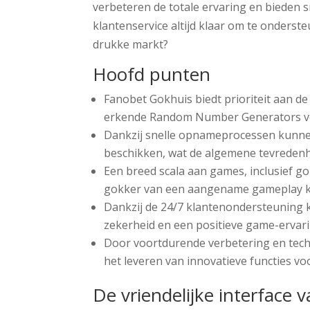
verbeteren de totale ervaring en bieden 
klantenservice altijd klaar om te onderst
drukke markt?
Hoofd punten
Fanobet Gokhuis biedt prioriteit aan d
erkende Random Number Generators voo
Dankzij snelle opnameprocessen kunne
beschikken, wat de algemene tevredenh
Een breed scala aan games, inclusief go
gokker van een aangename gameplay k
Dankzij de 24/7 klantenondersteuning k
zekerheid en een positieve game-ervari
Door voortdurende verbetering en tech
het leveren van innovatieve functies vo
De vriendelijke interface