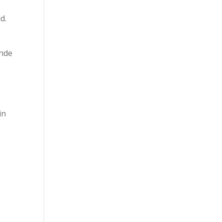
d.
ende
in
n