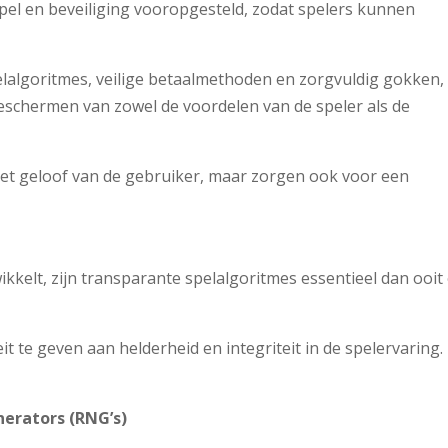
pel en beveiliging vooropgesteld, zodat spelers kunnen
lalgoritmes, veilige betaalmethoden en zorgvuldig gokken,
beschermen van zowel de voordelen van de speler als de
het geloof van de gebruiker, maar zorgen ook voor een
kkelt, zijn transparante spelalgoritmes essentieel dan ooi
it te geven aan helderheid en integriteit in de spelervaring.
erators (RNG’s)