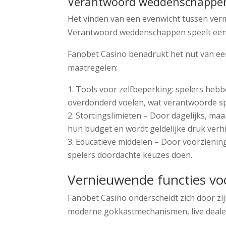
Verantwoord weddenschappe
Het vinden van een evenwicht tussen verm
Verantwoord weddenschappen speelt een be
Fanobet Casino benadrukt het nut van ee
maatregelen:
Tools voor zelfbeperking: spelers hebb
overdonderd voelen, wat verantwoorde s
Stortingslimieten – Door dagelijks, maan
hun budget en wordt geldelijke druk verh
Educatieve middelen – Door voorzienin
spelers doordachte keuzes doen.
Vernieuwende functies vo
Fanobet Casino onderscheidt zich door zij
moderne gokkastmechanismen, live dealer