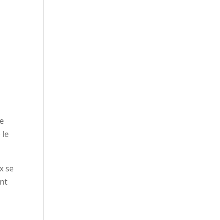
de
 le
x se
ant