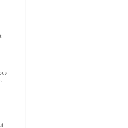
t
vous
s
ui