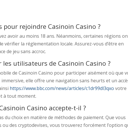
is pour rejoindre Casinoin Casino ?
evez avoir au moins 18 ans. Néanmoins, certaines régions on
l de vérifier la réglementation locale. Assurez-vous d’être en
ce de jeu sans accroc.
r les utilisateurs de Casinoin Casino ?
mobile de Casinoin Casino pour participer aisément où que 
immersive, elle offre une navigation sans heurts et un accè
ainsi
https://www.bbc.com/news/articles/c1dr99dl3qxo
votre
et à tout moment.
sinoin Casino accepte-t-il ?
ras du choix en matière de méthodes de paiement. Que vous
ets ou des cryptodevises, vous trouverez forcément l’option q