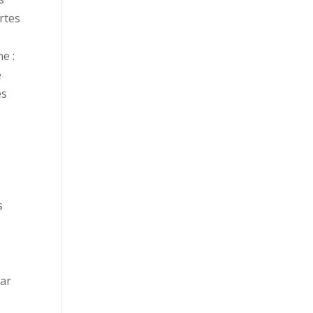
artes
e :
e
es
r
s
par