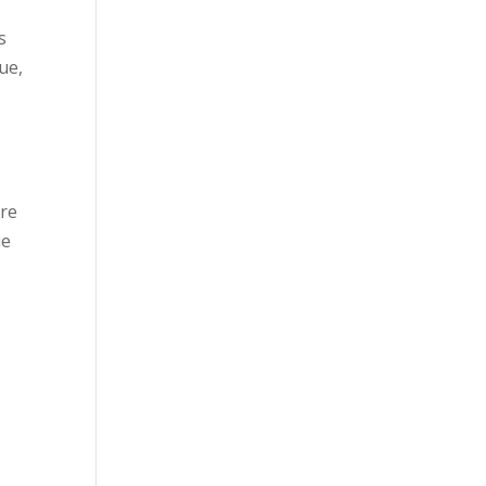
s
ue,
tre
ue