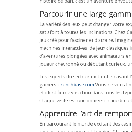
histoire de pari, c’est un aventure envoûta
Parcourir une large gamm
La variété des jeux peut changer votre exp
satisfont à toutes les inclinations. Chez 
jeu créé pour fasciner et distraire. Imag
machines interactives, de jeux classiques 
d’aventures plongées avec animateurs en 
joueur chevronné ou débutant curieux, un
Les experts du secteur mettent en avant l’
gamers.
crunchbase.com
Vous ne vous limi
et identifierez vos choix dans tous les t
chaque visite est une immersion inédite et
Apprendre l’art de rempor
En parcourant le monde excitant des casino
un parcours qui en vaut la peine. Chaque r