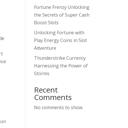
Fortune Frenzy Unlocking
the Secrets of Super Cash
Boost Slots
Unlocking Fortune with
 de
Play Energy Coins in Slot
Adventure
rt
Thunderstrike Currency
nce
Harnessing the Power of
Storms
Recent
Comments
No comments to show.
ion