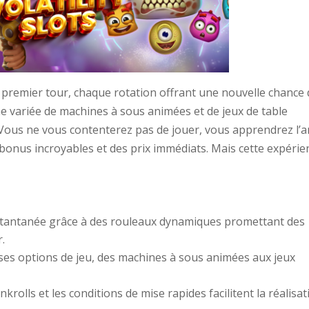
 premier tour, chaque rotation offrant une nouvelle chance
 variée de machines à sous animées et de jeux de table
 Vous ne vous contenterez pas de jouer, vous apprendrez l’a
bonus incroyables et des prix immédiats. Mais cette expérie
nstantanée grâce à des rouleaux dynamiques promettant des
.
rses options de jeu, des machines à sous animées aux jeux
rolls et les conditions de mise rapides facilitent la réalisat