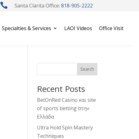

Santa Clarita Office:
818-905-2222
Specialties & Services
LAOI Videos
Office Visit
Search
Recent Posts
BetOnRed Casino και site
of sports betting στην
Ελλάδα
Ultra Hold Spin Mastery
Techniques