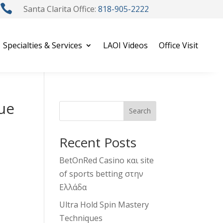

Santa Clarita Office:
818-905-2222
Specialties & Services
LAOI Videos
Office Visit
lue
Search
Recent Posts
BetOnRed Casino και site
of sports betting στην
Ελλάδα
Ultra Hold Spin Mastery
Techniques