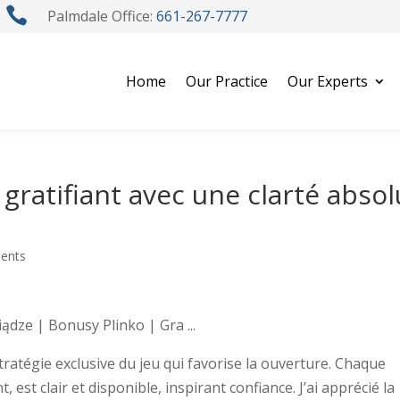

Palmdale Office:
661-267-7777
Home
Our Practice
Our Experts
gratifiant avec une clarté abso
ents
tratégie exclusive du jeu qui favorise la ouverture. Chaque
 est clair et disponible, inspirant confiance. J’ai apprécié la