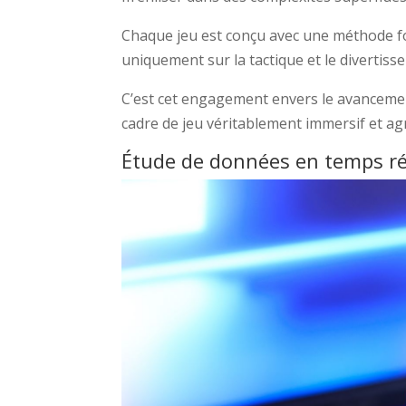
Chaque jeu est conçu avec une méthode fo
uniquement sur la tactique et le divertiss
C’est cet engagement envers le avancemen
cadre de jeu véritablement immersif et ag
Étude de données en temps ré