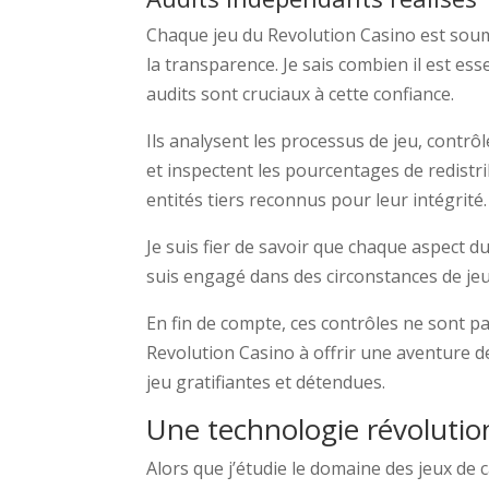
Chaque jeu du Revolution Casino est soumi
la transparence. Je sais combien il est ess
audits sont cruciaux à cette confiance.
Ils analysent les processus de jeu, cont
et inspectent les pourcentages de redistr
entités tiers reconnus pour leur intégrité.
Je suis fier de savoir que chaque aspect 
suis engagé dans des circonstances de jeu
En fin de compte, ces contrôles ne sont p
Revolution Casino à offrir une aventure de
jeu gratifiantes et détendues.
Une technologie révolutio
Alors que j’étudie le domaine des jeux de c