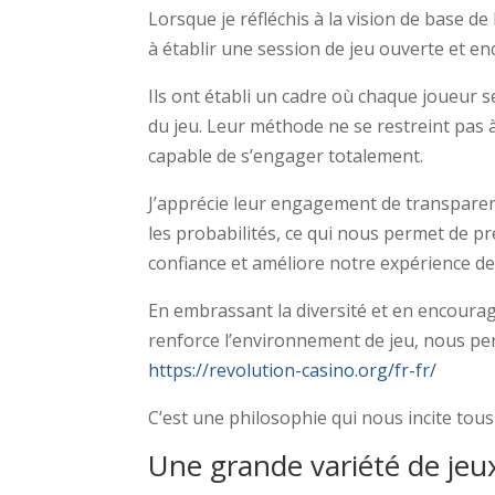
Lorsque je réfléchis à la vision de base d
à établir une session de jeu ouverte et e
Ils ont établi un cadre où chaque joueur 
du jeu. Leur méthode ne se restreint pas à o
capable de s’engager totalement.
J’apprécie leur engagement de transparenc
les probabilités, ce qui nous permet de pr
confiance et améliore notre expérience de
En embrassant la diversité et en encourag
renforce l’environnement de jeu, nous pe
https://revolution-casino.org/fr-fr/
C’est une philosophie qui nous incite tou
Une grande variété de jeu