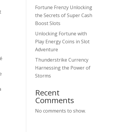
Fortune Frenzy Unlocking
t
the Secrets of Super Cash
Boost Slots
Unlocking Fortune with
Play Energy Coins in Slot
Adventure
té
Thunderstrike Currency
Harnessing the Power of
e
Storms
a
Recent
Comments
No comments to show.