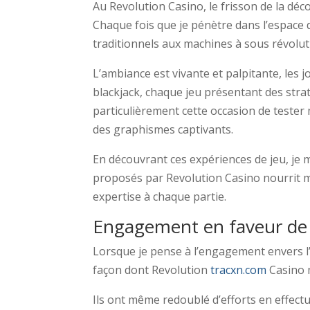
Au Revolution Casino, le frisson de la déc
Chaque fois que je pénètre dans l’espace d
traditionnels aux machines à sous révolut
L’ambiance est vivante et palpitante, les 
blackjack, chaque jeu présentant des strat
particulièrement cette occasion de test
des graphismes captivants.
En découvrant ces expériences de jeu, je m
proposés par Revolution Casino nourrit 
expertise à chaque partie.
Engagement en faveur de l
Lorsque je pense à l’engagement envers l’é
façon dont Revolution
tracxn.com
Casino m
Ils ont même redoublé d’efforts en effect