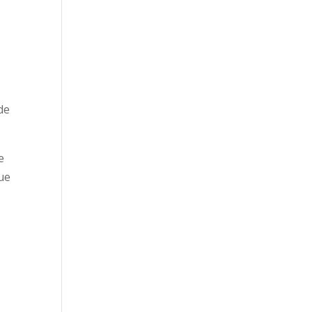
de
e
que