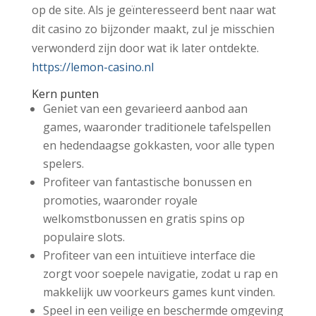
op de site. Als je geïnteresseerd bent naar wat
dit casino zo bijzonder maakt, zul je misschien
verwonderd zijn door wat ik later ontdekte.
https://lemon-casino.nl
Kern punten
Geniet van een gevarieerd aanbod aan
games, waaronder traditionele tafelspellen
en hedendaagse gokkasten, voor alle typen
spelers.
Profiteer van fantastische bonussen en
promoties, waaronder royale
welkomstbonussen en gratis spins op
populaire slots.
Profiteer van een intuïtieve interface die
zorgt voor soepele navigatie, zodat u rap en
makkelijk uw voorkeurs games kunt vinden.
Speel in een veilige en beschermde omgeving