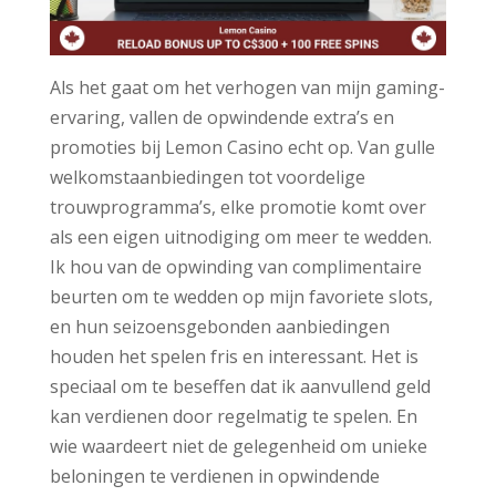
Als het gaat om het verhogen van mijn gaming-
ervaring, vallen de opwindende extra’s en
promoties bij Lemon Casino echt op. Van gulle
welkomstaanbiedingen tot voordelige
trouwprogramma’s, elke promotie komt over
als een eigen uitnodiging om meer te wedden.
Ik hou van de opwinding van complimentaire
beurten om te wedden op mijn favoriete slots,
en hun seizoensgebonden aanbiedingen
houden het spelen fris en interessant. Het is
speciaal om te beseffen dat ik aanvullend geld
kan verdienen door regelmatig te spelen. En
wie waardeert niet de gelegenheid om unieke
beloningen te verdienen in opwindende