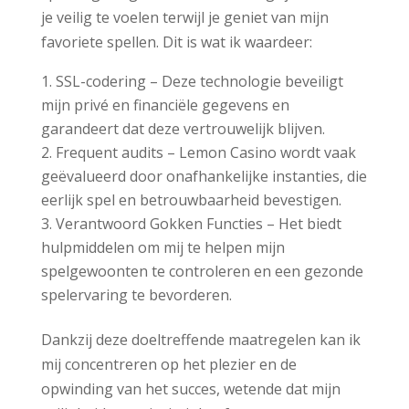
je veilig te voelen terwijl je geniet van mijn
favoriete spellen. Dit is wat ik waardeer:
SSL-codering – Deze technologie beveiligt
mijn privé en financiële gegevens en
garandeert dat deze vertrouwelijk blijven.
Frequent audits – Lemon Casino wordt vaak
geëvalueerd door onafhankelijke instanties, die
eerlijk spel en betrouwbaarheid bevestigen.
Verantwoord Gokken Functies – Het biedt
hulpmiddelen om mij te helpen mijn
spelgewoonten te controleren en een gezonde
spelervaring te bevorderen.
Dankzij deze doeltreffende maatregelen kan ik
mij concentreren op het plezier en de
opwinding van het succes, wetende dat mijn