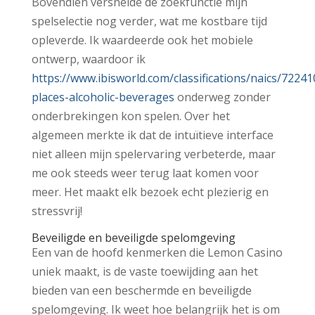
Bovendien versnelde de zoekfunctie mijn
spelselectie nog verder, wat me kostbare tijd
opleverde. Ik waardeerde ook het mobiele
ontwerp, waardoor ik
https://www.ibisworld.com/classifications/naics/72241
places-alcoholic-beverages
onderweg zonder
onderbrekingen kon spelen. Over het
algemeen merkte ik dat de intuïtieve interface
niet alleen mijn spelervaring verbeterde, maar
me ook steeds weer terug laat komen voor
meer. Het maakt elk bezoek echt plezierig en
stressvrij!
Beveiligde en beveiligde spelomgeving
Een van de hoofd kenmerken die Lemon Casino
uniek maakt, is de vaste toewijding aan het
bieden van een beschermde en beveiligde
spelomgeving. Ik weet hoe belangrijk het is om