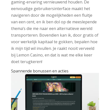
gaming-ervaring vernieuwend houden. De
eenvoudige gebruikersinterface maakt het
navigeren door de mogelijkheden een fluitje
van een cent, en ik ben dol op de meeslepende
thema’s die me naar een alternatieve wereld
transporteren. Bovendien kan ik, door gratis of
voor werkelijk kapitaal te gokken, bepalen hoe
ik mijn tijd wil invullen. Je raakt nooit verveeld
bij Lemon Casino, en dat is wat me elke keer
doet terugkeren!
Spannende bonussen en acties