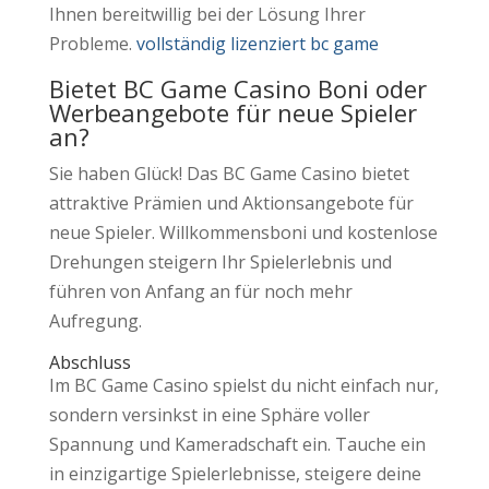
Ihnen bereitwillig bei der Lösung Ihrer
Probleme.
vollständig lizenziert bc game
Bietet BC Game Casino Boni oder
Werbeangebote für neue Spieler
an?
Sie haben Glück! Das BC Game Casino bietet
attraktive Prämien und Aktionsangebote für
neue Spieler. Willkommensboni und kostenlose
Drehungen steigern Ihr Spielerlebnis und
führen von Anfang an für noch mehr
Aufregung.
Abschluss
Im BC Game Casino spielst du nicht einfach nur,
sondern versinkst in eine Sphäre voller
Spannung und Kameradschaft ein. Tauche ein
in einzigartige Spielerlebnisse, steigere deine