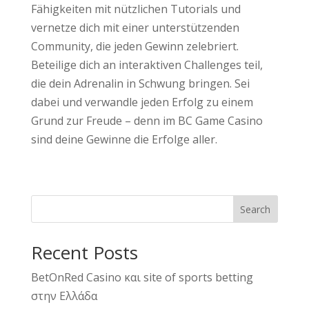
Fähigkeiten mit nützlichen Tutorials und
vernetze dich mit einer unterstützenden
Community, die jeden Gewinn zelebriert.
Beteilige dich an interaktiven Challenges teil,
die dein Adrenalin in Schwung bringen. Sei
dabei und verwandle jeden Erfolg zu einem
Grund zur Freude – denn im BC Game Casino
sind deine Gewinne die Erfolge aller.
Search
Recent Posts
BetOnRed Casino και site of sports betting
στην Ελλάδα