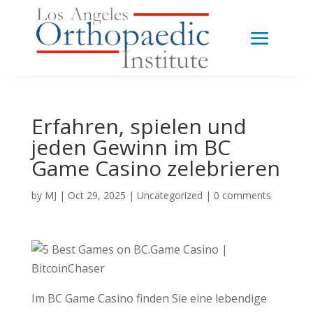
Erfahren, spielen und
jeden Gewinn im BC
Game Casino zelebrieren
by
MJ
|
Oct 29, 2025
|
Uncategorized
|
0 comments
Im BC Game Casino finden Sie eine lebendige