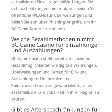
aktualisieren Sie es regelmäßig. Loggen Sie
sich nach Sitzungen immer ab, vermeiden Sie
öffentliche WLANs für Überweisungen und
bilden Sie sich über Phishing-Angriffe, um Ihr
BC Game-Konto zu schützen.
Welche Bezahlmethoden nimmt
BC Game Casino für Einzahlungen
und Auszahlungen?
BC Game Casino stellt bereit verschiedene
Bezahlmöglichkeiten wie digitale Währungen,
Überweisungen und Karten für Ein- und
Auszahlungen. Um problemlos
Spieltransaktionen zu gewährleisten, ist es
essentiell, die Erreichbarkeit in Ihrer Region zu
prüfen.
Gibt es Altersbeschränkungen für