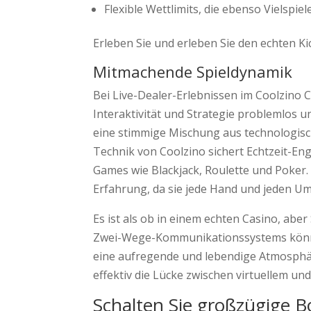
Flexible Wettlimits, die ebenso Vielspi
Erleben Sie und erleben Sie den echten Kic
Mitmachende Spieldynamik
Bei Live-Dealer-Erlebnissen im Coolzino 
Interaktivität und Strategie problemlos u
eine stimmige Mischung aus technologi
Technik von Coolzino sichert Echtzeit-En
Games wie Blackjack, Roulette und Poker. 
Erfahrung, da sie jede Hand und jeden 
Es ist als ob in einem echten Casino, a
Zwei-Wege-Kommunikationssystems könne
eine aufregende und lebendige Atmosphär
effektiv die Lücke zwischen virtuellem un
Schalten Sie großzügige B