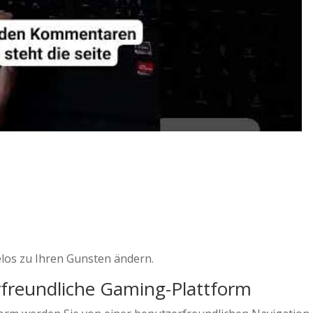
los zu Ihren Gunsten ändern.
rfreundliche Gaming-Plattform