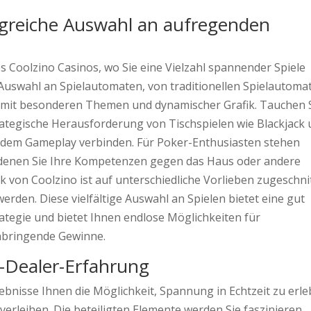
greiche Auswahl an aufregenden
s Coolzino Casinos, wo Sie eine Vielzahl spannender Spiele
 Auswahl an Spielautomaten, von traditionellen Spielautoma
er mit besonderen Themen und dynamischer Grafik. Tauchen 
rategische Herausforderung von Tischspielen wie Blackjack
selndem Gameplay verbinden. Für Poker-Enthusiasten stehen
 denen Sie Ihre Kompetenzen gegen das Haus oder andere
ek von Coolzino ist auf unterschiedliche Vorlieben zugeschni
werden. Diese vielfältige Auswahl an Spielen bietet eine gut
tegie und bietet Ihnen endlose Möglichkeiten für
nbringende Gewinne.
e-Dealer-Erfahrung
ebnisse Ihnen die Möglichkeit, Spannung in Echtzeit zu erl
verleihen. Die beteiligten Elemente werden Sie faszinieren,