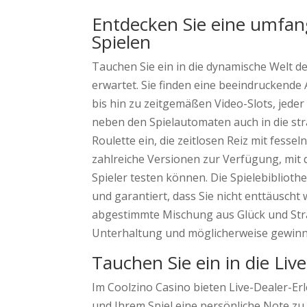
Entdecken Sie eine umfan
Spielen
Tauchen Sie ein in die dynamische Welt de
erwartet. Sie finden eine beeindruckende
bis hin zu zeitgemäßen Video-Slots, jed
neben den Spielautomaten auch in die st
Roulette ein, die zeitlosen Reiz mit fes
zahlreiche Versionen zur Verfügung, mit
Spieler testen können. Die Spielebiblioth
und garantiert, dass Sie nicht enttäuscht 
abgestimmte Mischung aus Glück und Stra
Unterhaltung und möglicherweise gewin
Tauchen Sie ein in die Liv
Im Coolzino Casino bieten Live-Dealer-Erl
und Ihrem Spiel eine persönliche Note zu 