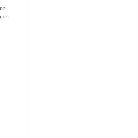
ine
nnen