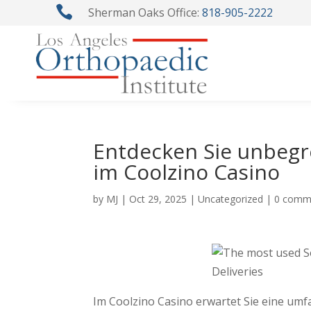

Sherman Oaks Office:
818-905-2222
Entdecken Sie unbeg
im Coolzino Casino
by
MJ
|
Oct 29, 2025
|
Uncategorized
|
0 comm
Im Coolzino Casino erwartet Sie eine um