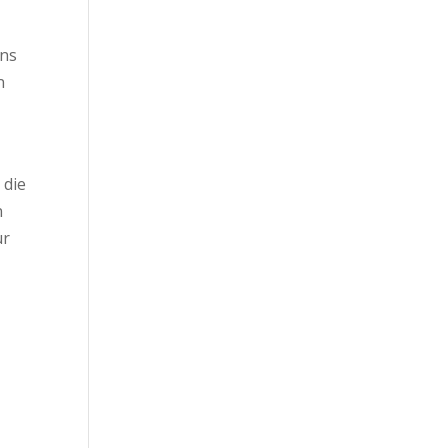
ins
n
 die
n
ür