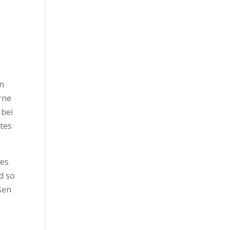
en
rne
 bei
htes
des
d so
ßen