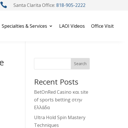

Santa Clarita Office:
818-905-2222
Specialties & Services
LAOI Videos
Office Visit
e
Search
Recent Posts
BetOnRed Casino και site
of sports betting στην
Ελλάδα
Ultra Hold Spin Mastery
Techniques