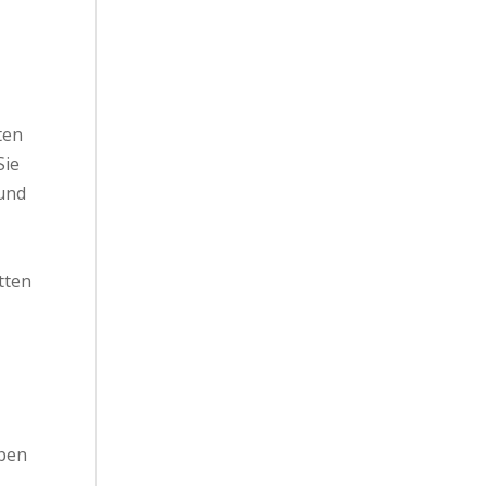
ten
Sie
 und
tten
eben