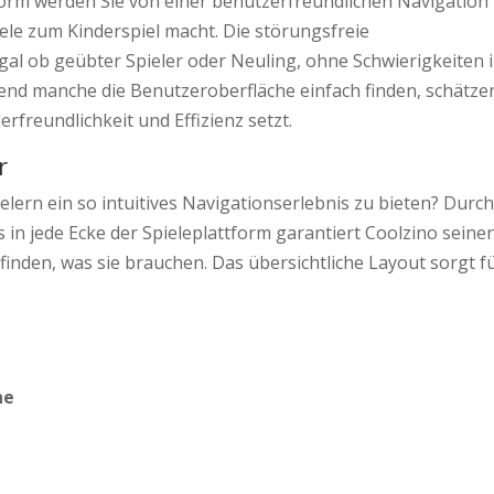
form werden Sie von einer benutzerfreundlichen Navigation
iele zum Kinderspiel macht. Die störungsfreie
 egal ob geübter Spieler oder Neuling, ohne Schwierigkeiten 
nd manche die Benutzeroberfläche einfach finden, schätze
rfreundlichkeit und Effizienz setzt.
r
elern ein so intuitives Navigationserlebnis zu bieten? Durch
s in jede Ecke der Spieleplattform garantiert Coolzino seine
finden, was sie brauchen. Das übersichtliche Layout sorgt f
he