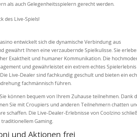
elern als auch Gelegenheitsspielern gerecht werden.
k des Live-Spiels!
Casino entwickelt sich die dynamische Verbindung aus
nd gewährt Ihnen eine verzaubernde Spielkulisse. Sie erleb
scher Exaktheit und humaner Kommunikation. Die hochmode
gagement und gewährleistet ein extrem echtes Spielerlebnis
Die Live-Dealer sind fachkundig geschult und bieten ein ec
Umdrehung fachmännisch führen.
ber Sie können bequem von Ihrem Zuhause teilnehmen. Dank 
n Sie mit Croupiers und anderen Teilnehmern chatten un
e schaffen. Die Live-Dealer-Erlebnisse von Coolzino schlie
d traditionellem Gaming.
oni und Aktionen frei