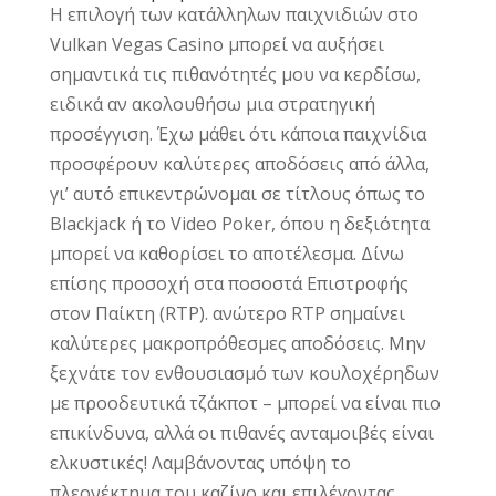
Η επιλογή των κατάλληλων παιχνιδιών στο
Vulkan Vegas Casino μπορεί να αυξήσει
σημαντικά τις πιθανότητές μου να κερδίσω,
ειδικά αν ακολουθήσω μια στρατηγική
προσέγγιση. Έχω μάθει ότι κάποια παιχνίδια
προσφέρουν καλύτερες αποδόσεις από άλλα,
γι’ αυτό επικεντρώνομαι σε τίτλους όπως το
Blackjack ή το Video Poker, όπου η δεξιότητα
μπορεί να καθορίσει το αποτέλεσμα. Δίνω
επίσης προσοχή στα ποσοστά Επιστροφής
στον Παίκτη (RTP). ανώτερο RTP σημαίνει
καλύτερες μακροπρόθεσμες αποδόσεις. Μην
ξεχνάτε τον ενθουσιασμό των κουλοχέρηδων
με προοδευτικά τζάκποτ – μπορεί να είναι πιο
επικίνδυνα, αλλά οι πιθανές ανταμοιβές είναι
ελκυστικές! Λαμβάνοντας υπόψη το
πλεονέκτημα του καζίνο και επιλέγοντας