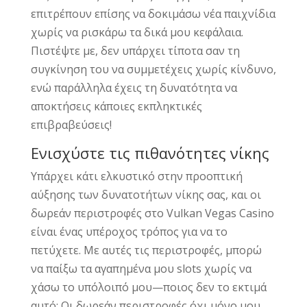
επιτρέπουν επίσης να δοκιμάσω νέα παιχνίδια
χωρίς να ρισκάρω τα δικά μου κεφάλαια.
Πιστέψτε με, δεν υπάρχει τίποτα σαν τη
συγκίνηση του να συμμετέχεις χωρίς κίνδυνο,
ενώ παράλληλα έχεις τη δυνατότητα να
αποκτήσεις κάποιες εκπληκτικές
επιβραβεύσεις!
Ενισχύστε τις πιθανότητες νίκης
Υπάρχει κάτι ελκυστικό στην προοπτική
αύξησης των δυνατοτήτων νίκης σας, και οι
δωρεάν περιστροφές στο Vulkan Vegas Casino
είναι ένας υπέροχος τρόπος για να το
πετύχετε. Με αυτές τις περιστροφές, μπορώ
να παίξω τα αγαπημένα μου slots χωρίς να
χάσω το υπόλοιπό μου—ποιος δεν το εκτιμά
αυτό; Οι δωρεάν περιστροφές όχι μόνο μου