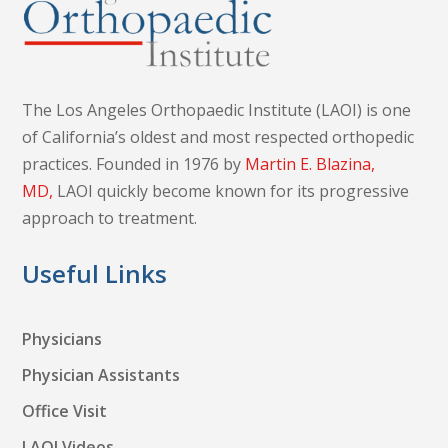
The Los Angeles Orthopaedic Institute (LAOI) is one
of California’s oldest and most respected orthopedic
practices. Founded in 1976 by
Martin E. Blazina,
MD,
LAOI quickly become known for its progressive
approach to treatment.
Useful Links
Physicians
Physician Assistants
Office Visit
LAOI Videos