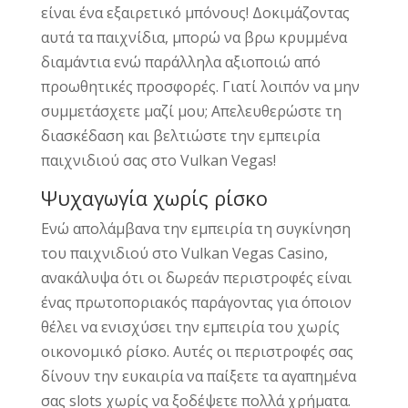
είναι ένα εξαιρετικό μπόνους! Δοκιμάζοντας
αυτά τα παιχνίδια, μπορώ να βρω κρυμμένα
διαμάντια ενώ παράλληλα αξιοποιώ από
προωθητικές προσφορές. Γιατί λοιπόν να μην
συμμετάσχετε μαζί μου; Απελευθερώστε τη
διασκέδαση και βελτιώστε την εμπειρία
παιχνιδιού σας στο Vulkan Vegas!
Ψυχαγωγία χωρίς ρίσκο
Ενώ απολάμβανα την εμπειρία τη συγκίνηση
του παιχνιδιού στο Vulkan Vegas Casino,
ανακάλυψα ότι οι δωρεάν περιστροφές είναι
ένας πρωτοποριακός παράγοντας για όποιον
θέλει να ενισχύσει την εμπειρία του χωρίς
οικονομικό ρίσκο. Αυτές οι περιστροφές σας
δίνουν την ευκαιρία να παίξετε τα αγαπημένα
σας slots χωρίς να ξοδέψετε πολλά χρήματα.