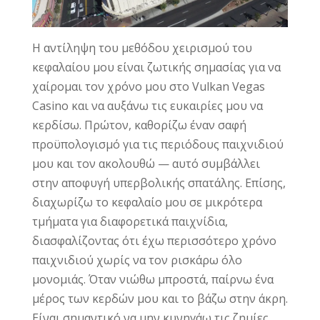
Η αντίληψη του μεθόδου χειρισμού του
κεφαλαίου μου είναι ζωτικής σημασίας για να
χαίρομαι τον χρόνο μου στο Vulkan Vegas
Casino και να αυξάνω τις ευκαιρίες μου να
κερδίσω. Πρώτον, καθορίζω έναν σαφή
προϋπολογισμό για τις περιόδους παιχνιδιού
μου και τον ακολουθώ — αυτό συμβάλλει
στην αποφυγή υπερβολικής σπατάλης. Επίσης,
διαχωρίζω το κεφαλαίο μου σε μικρότερα
τμήματα για διαφορετικά παιχνίδια,
διασφαλίζοντας ότι έχω περισσότερο χρόνο
παιχνιδιού χωρίς να τον ρισκάρω όλο
μονομιάς. Όταν νιώθω μπροστά, παίρνω ένα
μέρος των κερδών μου και το βάζω στην άκρη.
Είναι σημαντικό να μην κυνηγάω τις ζημίες.