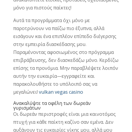
μόνο για πιστούς παίκτες!
Αυτά τα προγράμματα όχι μόνο με
παροτρύνουν να παίζω πιο έξυπνα, αλλά
εισάγουν και ένα επιπλέον επίπεδο διέγερσης
στην εμπειρία διασκέδασης μου.
Παραμένοντας αφοσιωμένος στο πρόγραμμα
επιβράβευσης, δεν διασκεδάζω μόνο. Κερδίζω
επίσης τα προνόμια. Μην παραβλέψετε λοιπόν
αυτήν την ευκαιρία—εγγραφείτε και
παρακολουθήστε το υπόλοιπό σας να
μεγαλώνει!
vulkan vegas casino
Ανακαλύψτε τα οφέλη των δωρεάν
γυρισμάτων
Οι δωρεάν περιστροφές είναι μια καινοτόμος
πτυχή για κάθε παίκτη καζίνο σαν εμένα. Δεν
αυξάνουν τις ευκαιρίες νίκης μου, αλλά μου