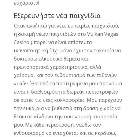
ευχάριστα!
Εξερευνήστε νέα παιχνίδια
Όταν αναζητώ για νέες εμπειρίες παιχνιδιού,
η δοκιμή νέων παιχνιδιών στο Vulkan Vegas
Casino μπορεί να είναι απίστευτα
ικανοποιητική. Όχι μόνο έχω την ευκαιρία να
δοκιμάσω ελκυστικά θέματα και
πρωτοποριακά χαρακτηριστικά, αλλά
χαίρομαι και τον ενθουσιασμό των πιθανών
νικών. Ένα από τα προτιμώμενα μου προνόμια
είναι η διαθεσιμότητα δωρεάν περιστροφών
σε αυτές τις νέες κυκλοφορίες. Μου παρέχουν
την ευκαιρία να βυθιστώ στη δράση χωρίς να
θέσω σε κίνδυνο την οικονομική ισορροπία
μου. Με κάθε περιστροφή, νιώθω τον
ενθουσιασμό να ενισχύεται και αν κερδίσω,