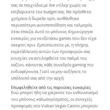
σας σε παιχνίδια με live ντίλερ χωρίς να
επιβαρύνετε τον budget σας. Με πρόσθετα
χρήματα ή δωρεάν spin, αισθάνθηκα
περισσότερη αυτοπεποίθηση και τολμηρός
όταν έπαιζα. Αυτό το μπόνους δημιούργησε
ευκαιρίες για να εξετάσω games που δεν είχα
σκεφτεί πριν. Εμπιστευτείτε με, η πλήρης
εκμετάλλευση αυτών των προσφορών σας
ενισχύει να αντιληφθείτε τον παλμό του
καζίνο, κάνοντας κάθε συνεδρία gaming πιο
ενδιαφέρουσα. Γιατί να μην αυξήσετε το
υπόλοιπό σας από την αρχή;
Επωφεληθείτε από τις παρούσες ευκαιρίες
Ενώ μπορεί ήδη να χαίρεστε τον ενθουσιασμό
του μπόνους καλωσορίσματος, οι συνεχείς
προσφορές στο Vulkan Vegas Casino μπορούν