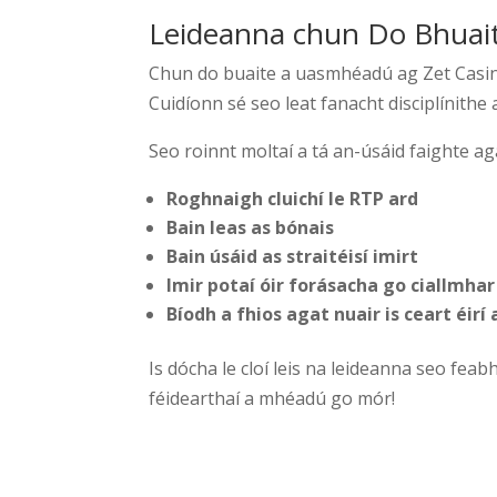
Leideanna chun Do Bhuai
Chun do buaite a uasmhéadú ag Zet Casino
Cuidíonn sé seo leat fanacht disciplínithe 
Seo roinnt moltaí a tá an-úsáid faighte a
Roghnaigh cluichí le RTP ard
Bain leas as bónais
Bain úsáid as straitéisí imirt
Imir potaí óir forásacha go ciallmhar
Bíodh a fhios agat nuair is ceart éirí 
Is dócha le cloí leis na leideanna seo fe
féidearthaí a mhéadú go mór!