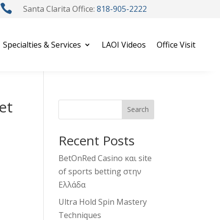

Santa Clarita Office:
818-905-2222
Specialties & Services
LAOI Videos
Office Visit
et
Search
Recent Posts
BetOnRed Casino και site
of sports betting στην
Ελλάδα
Ultra Hold Spin Mastery
Techniques