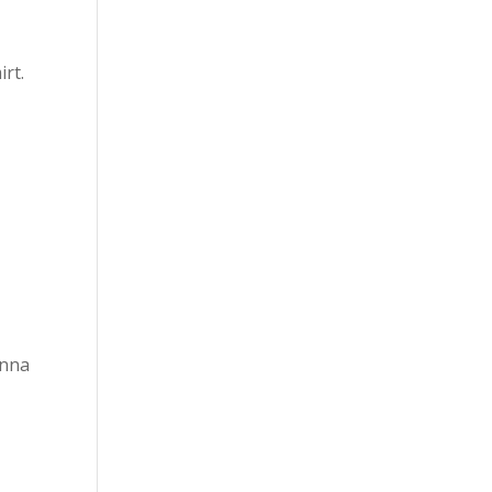
rt.
anna