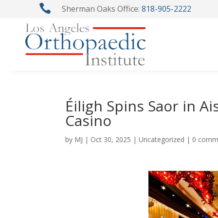

Sherman Oaks Office:
818-905-2222
Éiligh Spins Saor in A
Casino
by
MJ
|
Oct 30, 2025
|
Uncategorized
|
0 comm