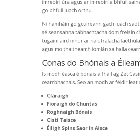
imreoirí úra agus ar imreoirí a bhfuil sa
go bhfuil luach orthu.
Ní hamháin go gcuireann gach luach saoth
sé seansanna tábhachtacha dom freisin chu
tugaim aird mhór ar na ofrálacha laethúla
agus mo thaitneamh iomlán sa halla cear
Conas do Bhónais a Éilea
Is modh éasca é bónais a fháil ag Zet Casi
cearrbhachais. Seo an modh ar féidir leat
Cláraigh
Fíoraigh do Chuntas
Roghnaigh Bónais
Cistí Taisce
Éiligh Spins Saor in Aisce