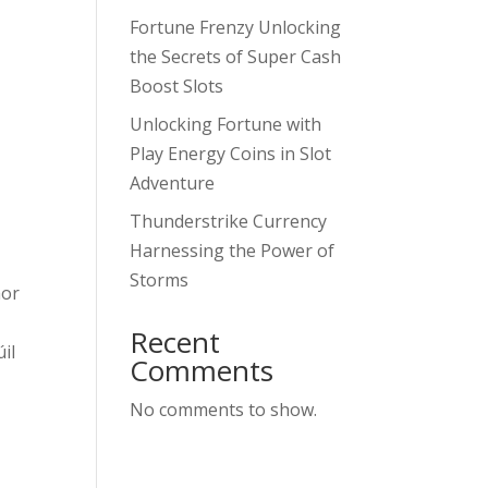
Fortune Frenzy Unlocking
the Secrets of Super Cash
Boost Slots
Unlocking Fortune with
Play Energy Coins in Slot
Adventure
Thunderstrike Currency
Harnessing the Power of
Storms
aor
Recent
il
Comments
No comments to show.