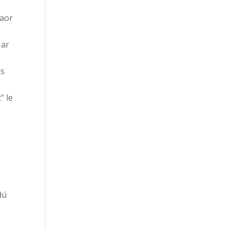
saor
 ar
us
” le
dú