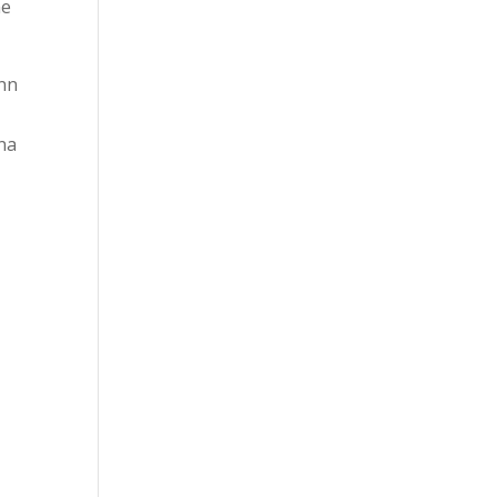
ne
onn
nna