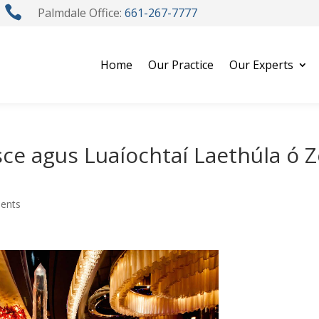

Palmdale Office:
661-267-7777
Home
Our Practice
Our Experts
isce agus Luaíochtaí Laethúla ó Z
ents