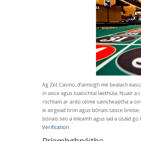
Ag Zet Casino, d’aimsigh mé bealach éasca
in aisce agus luaíochtaí laethúla. Nuair 
rochtain ar ardú céime saincheaptha a oir
le airgead tirim agus bónais taisce breise,
bónais seo a éileamh agus iad a úsáid go 
Verification
Príomhghnéithe