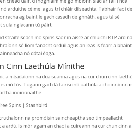
den chéad uair, d’fhoghlaim mé go mbíonn siad ar fáil i ndá
nó arduithe céime, agus trí chláir dílseachta. Tabhair faoi d
sonracha ag baint le gach casadh de ghnáth, agus tá sé
t sula nglacann tú páirt.
straitéiseach mo spins saor in aisce ar chluichí RTP ard n
hraíonn sé liom fanacht ordúil agus an leas is fearr a bhaint
orainneacha nó dátaí éaga.
 Cinn Laethúla Mínithe
minic a méadaíonn na duaiseanna agus na cur chun cinn laeth
os mó fós. Tugann gach lá tairiscintí uathúla a choinníonn 
tha inoiriúnaithe.
, cruthaíonn na promóisin saincheaptha seo timpeallacht
t a ardú. Is mór agam an chaoi a cuireann na cur chun cinn a