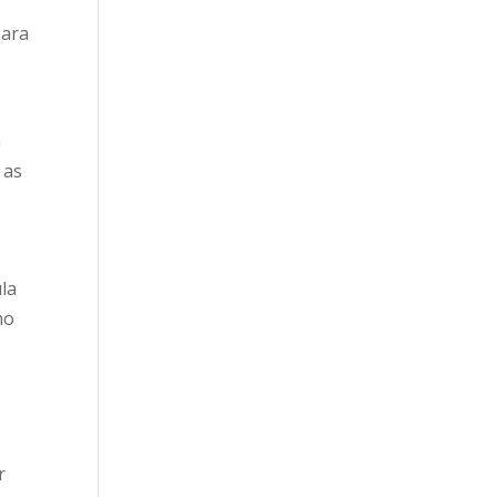
eara
a
 as
úla
mo
r