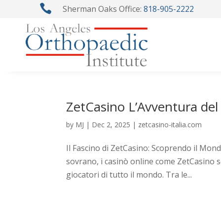

Sherman Oaks Office:
818-905-2222
ZetCasino L’Avventura del
by
MJ
|
Dec 2, 2025
|
zetcasino-italia.com
Il Fascino di ZetCasino: Scoprendo il Mondo
sovrano, i casinò online come ZetCasino so
giocatori di tutto il mondo. Tra le...