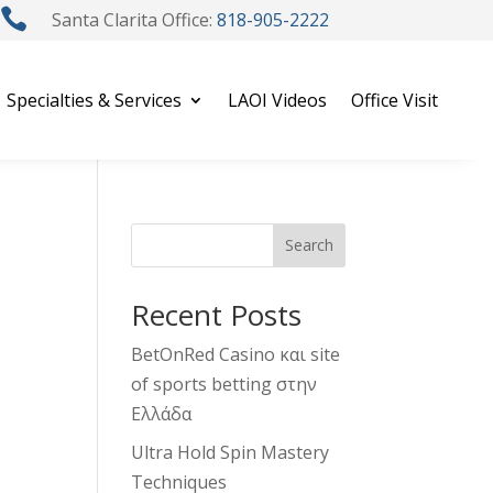

Santa Clarita Office:
818-905-2222
Specialties & Services
LAOI Videos
Office Visit
Search
Recent Posts
BetOnRed Casino και site
of sports betting στην
Ελλάδα
Ultra Hold Spin Mastery
Techniques