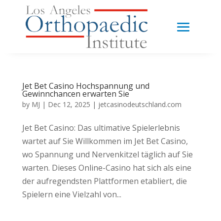
Jet Bet Casino Hochspannung und
Gewinnchancen erwarten Sie
by
MJ
|
Dec 12, 2025
|
jetcasinodeutschland.com
Jet Bet Casino: Das ultimative Spielerlebnis
wartet auf Sie Willkommen im Jet Bet Casino,
wo Spannung und Nervenkitzel täglich auf Sie
warten. Dieses Online-Casino hat sich als eine
der aufregendsten Plattformen etabliert, die
Spielern eine Vielzahl von...