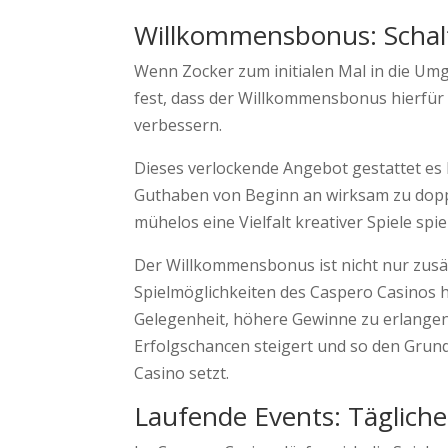
Willkommensbonus: Schalt
Wenn Zocker zum initialen Mal in die Um
fest, dass der Willkommensbonus hierfür d
verbessern.
Dieses verlockende Angebot gestattet es 
Guthaben von Beginn an wirksam zu dop
mühelos eine Vielfalt kreativer Spiele spi
Der Willkommensbonus ist nicht nur zusätzl
Spielmöglichkeiten des Caspero Casinos 
Gelegenheit, höhere Gewinne zu erlangen
Erfolgschancen steigert und so den Grund
Casino setzt.
Laufende Events: Täglich