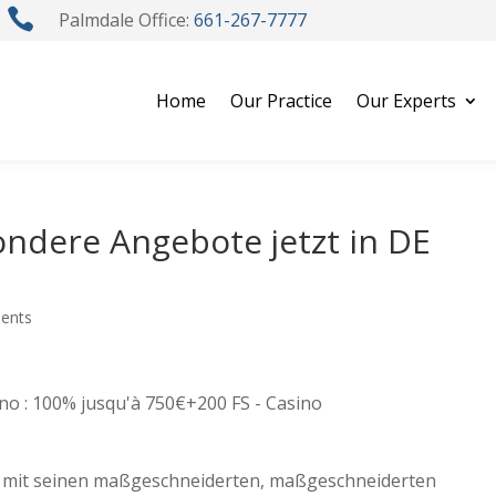

Palmdale Office:
661-267-7777
Home
Our Practice
Our Experts
ondere Angebote jetzt in DE
ents
d mit seinen maßgeschneiderten, maßgeschneiderten