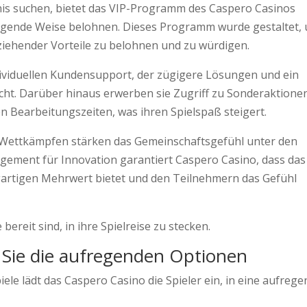
ebnis suchen, bietet das VIP-Programm des Caspero Casinos
sragende Weise belohnen. Dieses Programm wurde gestaltet,
ziehender Vorteile zu belohnen und zu würdigen.
dividuellen Kundensupport, der zügigere Lösungen und ein
icht. Darüber hinaus erwerben sie Zugriff zu Sonderaktione
 Bearbeitungszeiten, was ihren Spielspaß steigert.
d Wettkämpfen stärken das Gemeinschaftsgefühl unter den
gement für Innovation garantiert Caspero Casino, dass das
igartigen Mehrwert bietet und den Teilnehmern das Gefühl
e bereit sind, in ihre Spielreise zu stecken.
 Sie die aufregenden Optionen
le lädt das Caspero Casino die Spieler ein, in eine aufreg