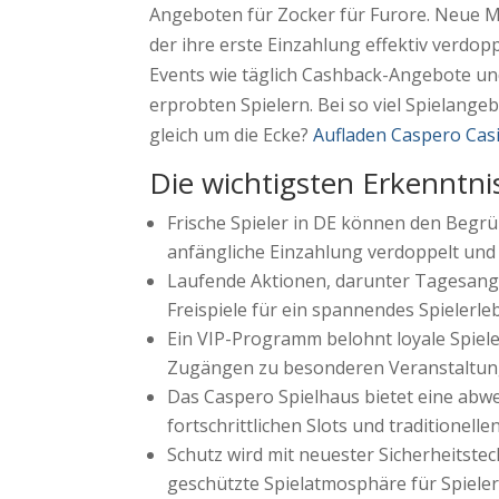
Angeboten für Zocker für Furore. Neue 
der ihre erste Einzahlung effektiv verdopp
Events wie täglich Cashback-Angebote und
erprobten Spielern. Bei so viel Spielange
gleich um die Ecke?
Aufladen Caspero Cas
Die wichtigsten Erkenntni
Frische Spieler in DE können den Begr
anfängliche Einzahlung verdoppelt und
Laufende Aktionen, darunter Tagesan
Freispiele für ein spannendes Spielerleb
Ein VIP-Programm belohnt loyale Spiele
Zugängen zu besonderen Veranstaltun
Das Caspero Spielhaus bietet eine abw
fortschrittlichen Slots und traditionell
Schutz wird mit neuester Sicherheitste
geschützte Spielatmosphäre für Spieler 