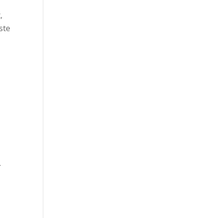
,
ste
.