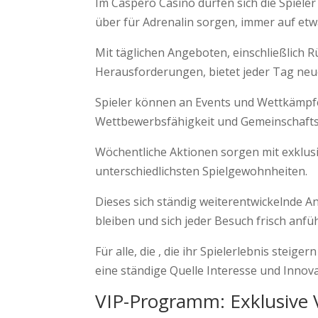
Im Caspero Casino dürfen sich die Spieler
über für Adrenalin sorgen, immer auf et
Mit täglichen Angeboten, einschließlic
Herausforderungen, bietet jeder Tag ne
Spieler können an Events und Wettkämpfe
Wettbewerbsfähigkeit und Gemeinschaftsi
Wöchentliche Aktionen sorgen mit exklusi
unterschiedlichsten Spielgewohnheiten.
Dieses sich ständig weiterentwickelnde An
bleiben und sich jeder Besuch frisch anfüh
Für alle, die , die ihr Spielerlebnis stei
eine ständige Quelle Interesse und Innova
VIP-Programm: Exklusive V