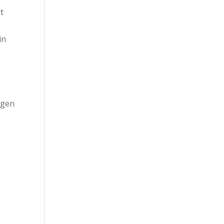
t
in
ngen