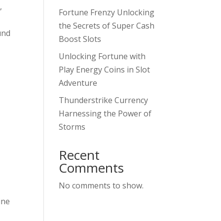
,
Fortune Frenzy Unlocking
the Secrets of Super Cash
und
Boost Slots
Unlocking Fortune with
Play Energy Coins in Slot
Adventure
Thunderstrike Currency
Harnessing the Power of
Storms
Recent
Comments
No comments to show.
ine