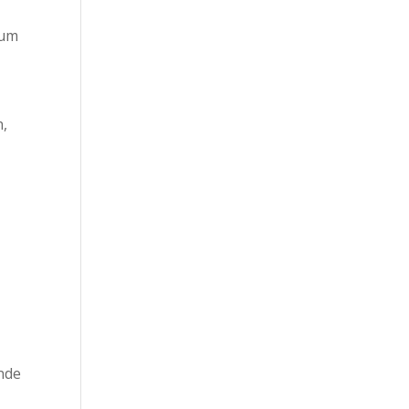
 um
n,
ende