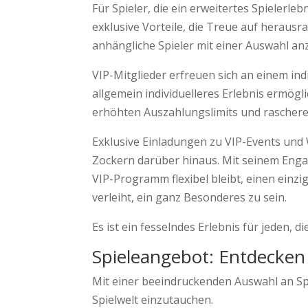
Für Spieler, die ein erweitertes Spielerl
exklusive Vorteile, die Treue auf herau
anhängliche Spieler mit einer Auswahl an
VIP-Mitglieder erfreuen sich an einem in
allgemein individuelleres Erlebnis ermögl
erhöhten Auszahlungslimits und rascheren
Exklusive Einladungen zu VIP-Events un
Zockern darüber hinaus. Mit seinem Enga
VIP-Programm flexibel bleibt, einen einz
verleiht, ein ganz Besonderes zu sein.
Es ist ein fesselndes Erlebnis für jeden, di
Spieleangebot: Entdecken
Mit einer beeindruckenden Auswahl an Spie
Spielwelt einzutauchen.