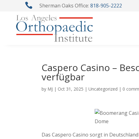

Sherman Oaks Office:
818-905-2222
Caspero Casino – Bes
verfügbar
by
MJ
|
Oct 31, 2025
|
Uncategorized
|
0 comm
Das Caspero Casino sorgt in Deutschlan